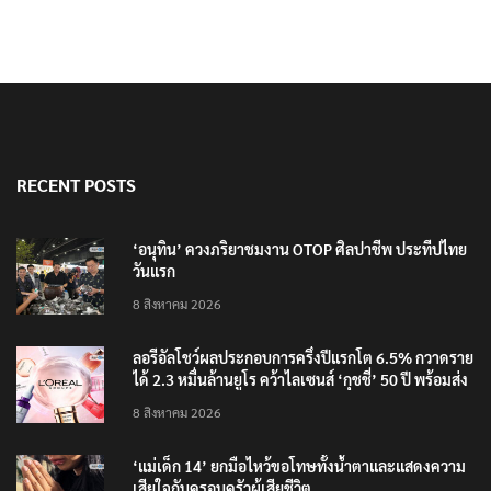
RECENT POSTS
‘อนุทิน’ ควงภริยาชมงาน OTOP ศิลปาชีพ ประทีปไทย
วันแรก
8 สิงหาคม 2026
ลอรีอัลโชว์ผลประกอบการครึ่งปีแรกโต 6.5% กวาดราย
ได้ 2.3 หมื่นล้านยูโร คว้าไลเซนส์ ‘กุชชี่’ 50 ปี พร้อมส่ง
4 แบรนด์ใหม่บุกตลาดไทย
8 สิงหาคม 2026
‘แม่เด็ก 14’ ยกมือไหว้ขอโทษทั้งน้ำตาและแสดงความ
เสียใจกับครอบครัวผู้เสียชีวิต