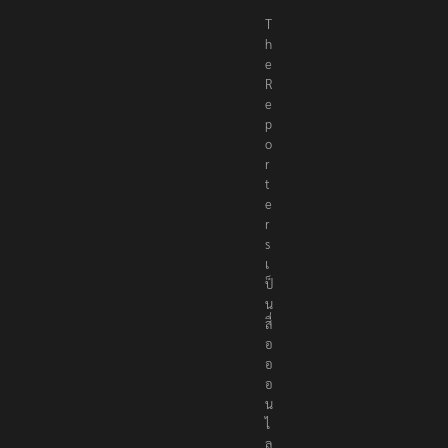
T
h
e
R
e
p
o
r
t
e
r
s
เ
ป็
น
สื่
อ
อ
อ
น
ไ
ล