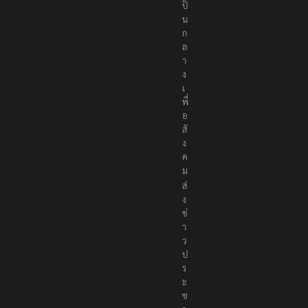
ป็
น
ก
ล
า
ง
เ
พื่
อ
สั
ง
ค
ม
ส่
ง
ข่
า
ว
ป
ร
ะ
ช