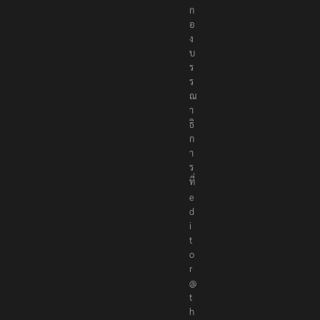
ก
อ
ง
บ
ร
ร
ณ
า
ธิ
ก
า
ร
ที่
e
d
i
t
o
r
@
t
h