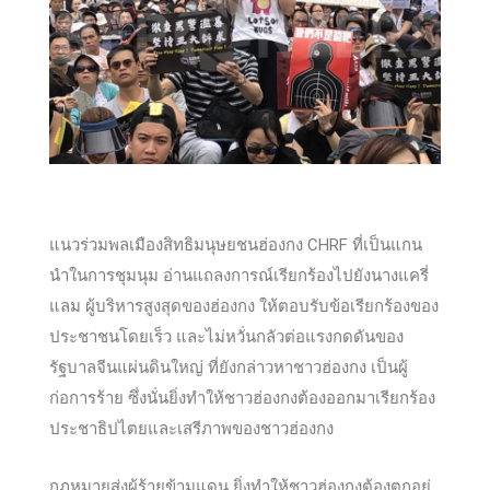
แนวร่วมพลเมืองสิทธิมนุษยชนฮ่องกง CHRF ที่เป็นแกน
นำในการชุมนุม อ่านแถลงการณ์เรียกร้องไปยังนางแครี่
แลม ผู้บริหารสูงสุดของฮ่องกง ให้ตอบรับข้อเรียกร้องของ
ประชาชนโดยเร็ว และไม่หวั่นกลัวต่อแรงกดดันของ
รัฐบาลจีนแผ่นดินใหญ่ ที่ยังกล่าวหาชาวฮ่องกง เป็นผู้
ก่อการร้าย ซึ่งนั่นยิ่งทำให้ชาวฮ่องกงต้องออกมาเรียกร้อง
ประชาธิปไตยและเสรีภาพของชาวฮ่องกง
กฏหมายส่งผู้ร้ายข้ามแดน ยิ่งทำให้ชาวฮ่องกงต้องตกอยู่