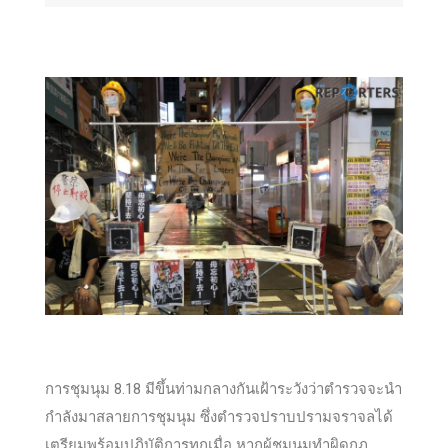
การชุมนุม 8.18 มีขึ้นท่ามกลางกันเฝ้าระวังว่าตำรวจจะนำ
กำลังมาสลายการชุมนุม ซึ่งตำรวจปราบปรามจราจลได้
เตรียมพร้อมปฏิบัติการทุกเมื่อ หากผู้ชุมนุมทำผิดกฏ