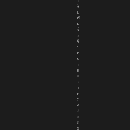
า
สั
ม
พั
น
ธ์
แ
จ้
ง
ห
ม
า
ย
ข่
า
ว
ห
รื
อ
ติ
ด
ต่
อ