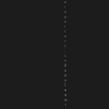
e
r
e
p
o
r
t
e
r
s
.
c
o
ติ
ด
ต่
อ
โ
ฆ
ษ
ณ
า