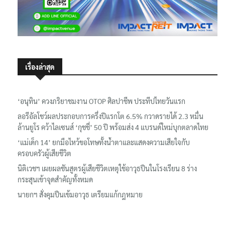
เรื่องล่าสุด
‘อนุทิน’ ควงภริยาชมงาน OTOP ศิลปาชีพ ประทีปไทยวันแรก
ลอรีอัลโชว์ผลประกอบการครึ่งปีแรกโต 6.5% กวาดรายได้ 2.3 หมื่น
ล้านยูโร คว้าไลเซนส์ ‘กุชชี่’ 50 ปี พร้อมส่ง 4 แบรนด์ใหม่บุกตลาดไทย
‘แม่เด็ก 14’ ยกมือไหว้ขอโทษทั้งน้ำตาและแสดงความเสียใจกับ
ครอบครัวผู้เสียชีวิต
นิติเวชฯ เผยผลชันสูตรผู้เสียชีวิตเหตุใช้อาวุธปืนในโรงเรียน 8 ร่าง
กระสุนเข้าจุดสำคัญทั้งหมด
นายกฯ สั่งคุมปืนเข้มอาวุธ เตรียมแก้กฎหมาย