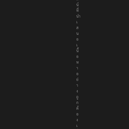
น์
ที่
นำ
เ
ส
น
อ
เ
นื้
อ
ห
า
อ
ย่
า
ง
ถู
ก
ต้
อ
ง
เ