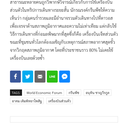
สาธารณะหลายคนถูกวิพากษ์วิจารณ์เกี่ยวกับการใช้เครื่องบิน
ส่วนตัวในทริปการเดินทางระยะสั้น นักรณรงค์กรีนพีซให้ความ
เห็นว่า กลุ่มคนร่ำรวยและมีอำนาจรวมตัวเดินทางไปที่ดาวอส
เพื่อเจรจาด้านสภาพภูมิอากาศและความไม่เท่าเทียม แต่กลับใช้
วิธีการเดินทางที่ก่อมลพิษมากที่สุดซึ่งก็คือ เครื่องบินเจ็ทส่วนตัว
ขณะที่ชุมชนทั่วโลกต้องเผชิญกับเหตุการณ์สภาพอากาศสุดขั้ว
จากวิกฤตสภาพภูมิอากาศ โดยที่ประชาชนราว 80% ไม่เคยใช้
เครื่องบินเลยด้วยซ้ำ
TAGS:
World Economic Forum
กรีนพีซ
อนุทิน ชาญวีรกูล
อาคม เติมพิทยาไพสิฐ
เครื่องบินส่วนตัว