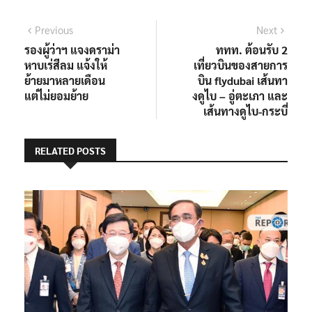
แนะแนว
Previous
Next
Previous
Next
post:
post:
รองผู้ว่าฯ แจงดราม่า
ททท. ต้อนรับ 2
เรื่อง
หาบเร่สีลม แจ้งให้
เที่ยวบินของสายการ
ย้ายมาหลายเดือน
บิน flydubai เส้นทา
แต่ไม่ยอมย้าย
งดูไบ – อู่ตะเภา และ
เส้นทางดูไบ-กระบี่
RELATED POSTS