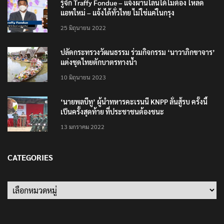
รู้จัก Traffy Fondue – แจ้งผ่านไลน์ได้ไม่ต้อง โหลด
แอพใหม่ – แจ้งได้ทั่วไทย ไม่ใช่แค่ในกรุง
25 มิถุนายน 2022
ปลัดกระทรวงวัฒนธรรม ร่วมกิจกรรม ‘นาวาภิกขาจาร’
แต่งชุดไทยตักบาตรทางน้ำ
10 มิถุนายน 2023
‘นายพลบีทู’ ผู้นำทหารคะเรนนี KNPP ลั่นสู้รบ ครั้งนี้
เป็นครั้งสุดท้าย ที่ประชาชนต้องชนะ
13 มกราคม 2022
CATEGORIES
Categories