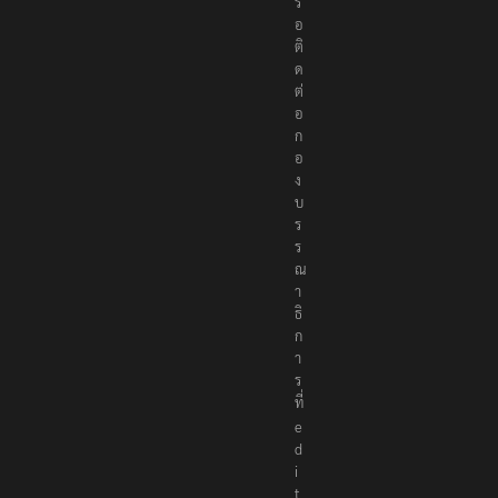
รื
อ
ติ
ด
ต่
อ
ก
อ
ง
บ
ร
ร
ณ
า
ธิ
ก
า
ร
ที่
e
d
i
t