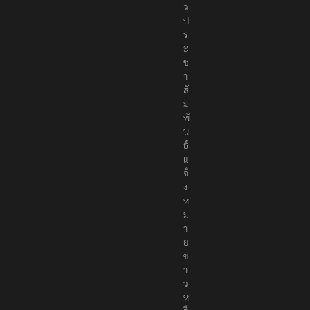
ว
ป
ร
ะ
ช
า
สั
ม
พั
น
ธ์
แ
จ้
ง
ห
ม
า
ย
ข่
า
ว
ห