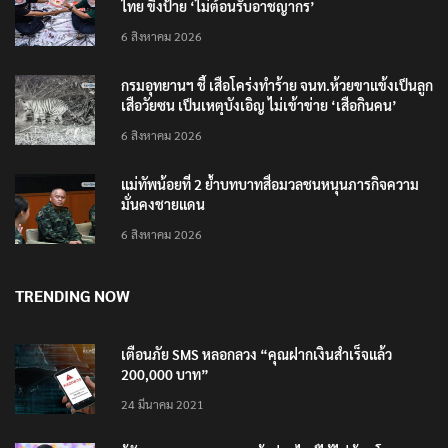
ไทย ขึงป้าย ‘ไม่ต้อนรับอาชญากร’
6 สิงหาคม 2026
กรมอุทยานฯ ชี้ เสือโคร่งทำร้าย จนท.ห้วยขาแข้งเป็นลูก
เสือวัยซน เป็นเหตุบังเอิญ ไม่เข้าข่าย ‘เสือกินคน’
6 สิงหาคม 2026
แม่ทัพน้อยที่ 2 ย้ำบทบาทสื่อมวลชนหนุนภารกิจความ
มั่นคงชายแดน
6 สิงหาคม 2026
TRENDING NOW
เตือนภัย SMS หลอกลวง “คุณฝากเงินสำเร็จแล้ว
200,000 บาท”
24 มีนาคม 2021