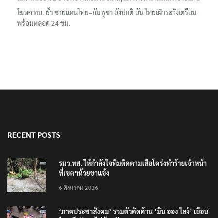
โฆษก ทบ. ย้ำ ชายแดนไทย–กัมพูชา ยังปกติ ยัน ไทยเฝ้าระวังเตรียม
พร้อมตลอด 24 ชม.
RECENT POSTS
รมว.ทส. ให้กำลังใจทีมติดตามเสือโคร่งทำร้ายเจ้าหน้า
ที่เขตฯห้วยขาแข้ง
6 สิงหาคม 2026
‘ภาคประชาสังคม’ รวมตัวคัดค้าน ‘มิน ออง ไลง์’ เยือน