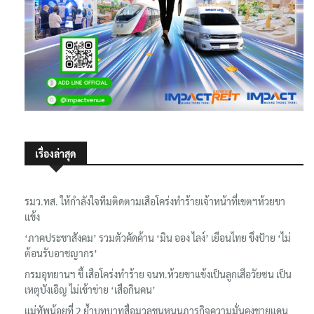
เรื่องล่าสุด
รมว.ทส. ให้กำลังใจทีมติดตามเสือโคร่งทำร้ายเจ้าหน้าที่เขตฯห้วยขา
แข้ง
‘ภาคประชาสังคม’ รวมตัวคัดค้าน ‘มิน ออง ไลง์’ เยือนไทย ขึงป้าย ‘ไม่
ต้อนรับอาชญากร’
กรมอุทยานฯ ชี้ เสือโคร่งทำร้าย จนท.ห้วยขาแข้งเป็นลูกเสือวัยซน เป็น
เหตุบังเอิญ ไม่เข้าข่าย ‘เสือกินคน’
แม่ทัพน้อยที่ 2 ย้ำบทบาทสื่อมวลชนหนุนภารกิจความมั่นคงชายแดน