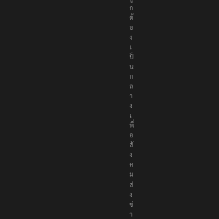
ก
ต้
อ
ง
เ
ป็
น
ก
ล
า
ง
เ
พื่
อ
สั
ง
ค
ม
ส่
ง
ข่
า