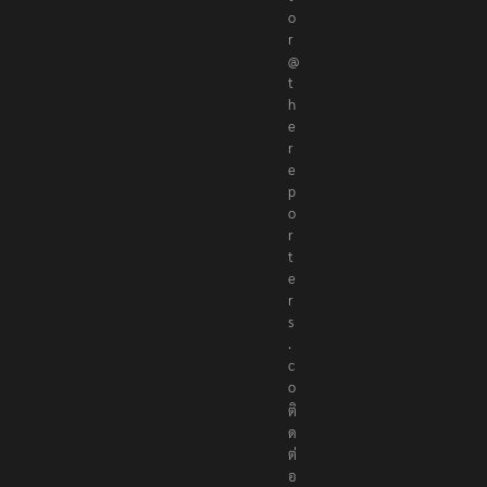
o
r
@
t
h
e
r
e
p
o
r
t
e
r
s
.
c
o
ติ
ด
ต่
อ