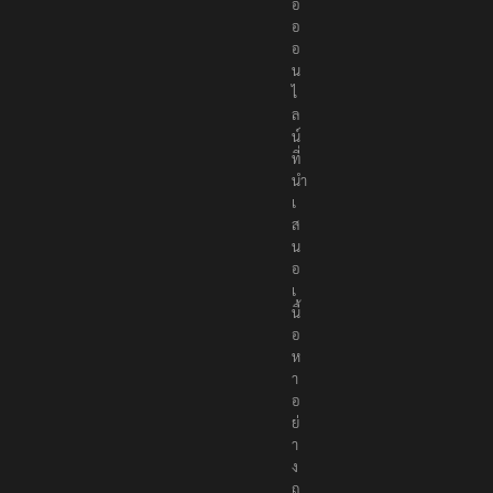
อ
อ
อ
น
ไ
ล
น์
ที่
นำ
เ
ส
น
อ
เ
นื้
อ
ห
า
อ
ย่
า
ง
ถู