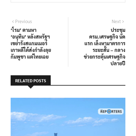
แนะแนว
Previous
Next
Previous
Next
post:
post:
‘โรม’ ตามหา
ประชุม
เรื่อง
‘อนุทิน’ หลังสหรัฐฯ
ครม.เศรษฐกิจ นัด
เขย่ารังสแกมเมอร์
แรก เล็งหามาตรการ
เกาหลีใต้ส่งกำลังลุย
ระยะสั้น – กลาง
กัมพูชา แต่ไทยเฉย
ช่วยกระตุ้นเศรษฐกิจ
ปลายปี
RELATED POSTS