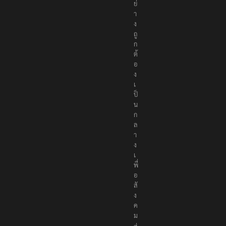
ย่
า
ง
ถู
ก
ต้
อ
ง
เ
ป็
น
ก
ล
า
ง
เ
พื่
อ
สั
ง
ค
ม