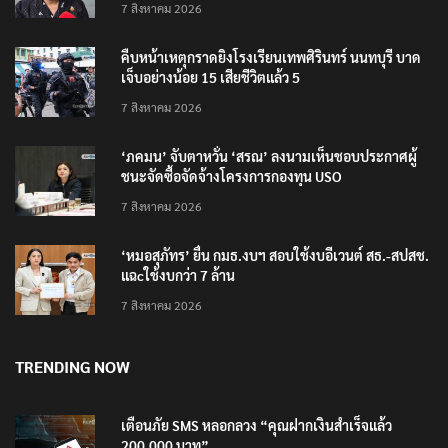
7 สิงหาคม 2026
คืบหน้าเหตุกราดยิงโรงเรียนเทพศิรินทร์ นนทบุรี บาด
เจ็บอย่างน้อย 15 เสียชีวิตแล้ว 5
7 สิงหาคม 2026
‘ภคมน’ จับตาหวั่น ‘สรณ’ ลงนามเห็นชอบประกาศผู้
ชนะจัดซื้อจัดจ้างโครงการกองทุน USO
7 สิงหาคม 2026
‘หมอสุภัทร’ ยื่น กมธ.งบฯ สอบใช้งบอีเวนต์ สธ.-สปสช.
แฉcใช้งบกว่า 7 ล้าน
7 สิงหาคม 2026
TRENDING NOW
เตือนภัย SMS หลอกลวง “คุณฝากเงินสำเร็จแล้ว
200,000 บาท”