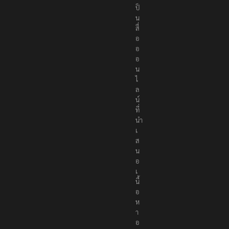
ป็
น
สื่
อ
อ
อ
น
ไ
ล
น์
ที่
นำ
เ
ส
น
อ
เ
นื้
อ
ห
า
อ