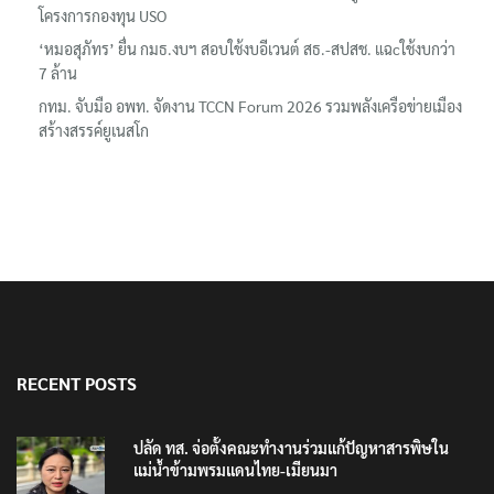
โครงการกองทุน USO
‘หมอสุภัทร’ ยื่น กมธ.งบฯ สอบใช้งบอีเวนต์ สธ.-สปสช. แฉcใช้งบกว่า
7 ล้าน
กทม. จับมือ อพท. จัดงาน TCCN Forum 2026 รวมพลังเครือข่ายเมือง
สร้างสรรค์ยูเนสโก
RECENT POSTS
ปลัด ทส. จ่อตั้งคณะทำงานร่วมแก้ปัญหาสารพิษใน
แม่น้ำข้ามพรมแดนไทย-เมียนมา