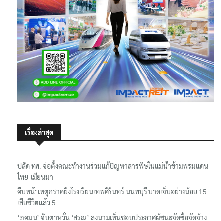
เรื่องล่าสุด
ปลัด ทส. จ่อตั้งคณะทำงานร่วมแก้ปัญหาสารพิษในแม่น้ำข้ามพรมแดน
ไทย-เมียนมา
คืบหน้าเหตุกราดยิงโรงเรียนเทพศิรินทร์ นนทบุรี บาดเจ็บอย่างน้อย 15
เสียชีวิตแล้ว 5
‘ภคมน’ จับตาหวั่น ‘สรณ’ ลงนามเห็นชอบประกาศผู้ชนะจัดซื้อจัดจ้าง