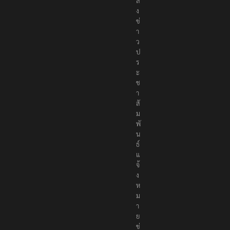
ส่
ง
ข่
า
ว
ป
ร
ะ
ช
า
สั
ม
พั
น
ธ์
แ
จ้
ง
ห
ม
า
ย
ข่