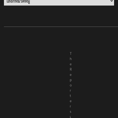
T
h
e
R
e
p
o
r
t
e
r
s
เ