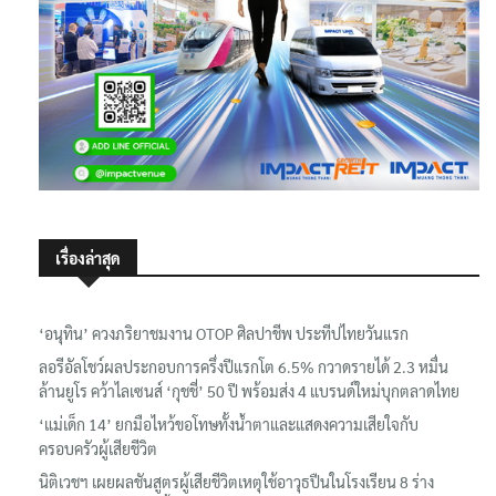
เรื่องล่าสุด
‘อนุทิน’ ควงภริยาชมงาน OTOP ศิลปาชีพ ประทีปไทยวันแรก
ลอรีอัลโชว์ผลประกอบการครึ่งปีแรกโต 6.5% กวาดรายได้ 2.3 หมื่น
ล้านยูโร คว้าไลเซนส์ ‘กุชชี่’ 50 ปี พร้อมส่ง 4 แบรนด์ใหม่บุกตลาดไทย
‘แม่เด็ก 14’ ยกมือไหว้ขอโทษทั้งน้ำตาและแสดงความเสียใจกับ
ครอบครัวผู้เสียชีวิต
นิติเวชฯ เผยผลชันสูตรผู้เสียชีวิตเหตุใช้อาวุธปืนในโรงเรียน 8 ร่าง