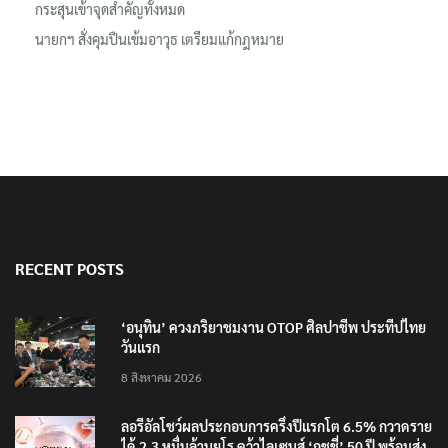
กระสุนเข้าจุดสำคัญทั้งหมด
นายกฯ สั่งคุมปืนเข้มอาวุธ เตรียมแก้กฎหมาย
RECENT POSTS
‘อนุทิน’ ควงภริยาชมงาน OTOP ศิลปาชีพ ประทีปไทย
วันแรก
8 สิงหาคม 2026
ลอรีอัลโชว์ผลประกอบการครึ่งปีแรกโต 6.5% กวาดราย
ได้ 2.3 หมื่นล้านยูโร คว้าไลเซนส์ ‘กุชชี่’ 50 ปี พร้อมส่ง