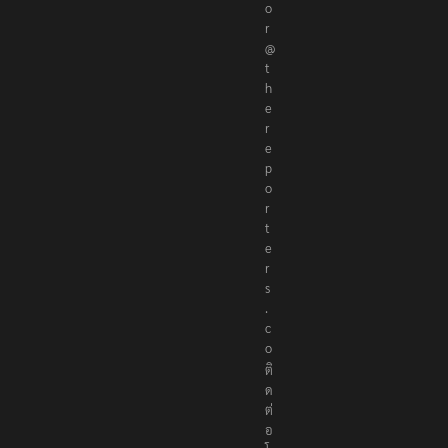
o
r
@
t
h
e
r
e
p
o
r
t
e
r
s
.
c
o
ติ
ด
ต่
อ