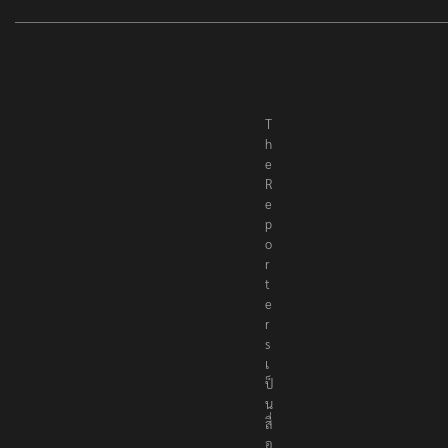
T
h
e
R
e
p
o
r
t
e
r
s
เ
ป็
น
สื่
อ