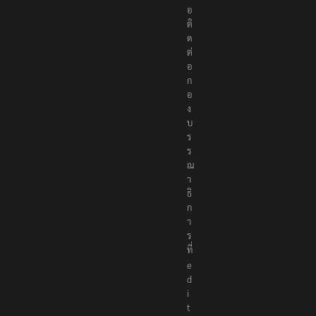
อ
ติ
ด
ต่
อ
ก
อ
ง
บ
ร
ร
ณ
า
ธิ
ก
า
ร
ที่
e
d
i
t