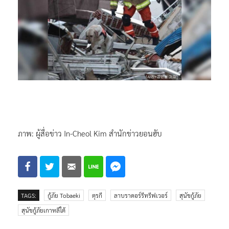
ภาพ: ผู้สื่อข่าว In-Cheol Kim สำนักข่าวยอนฮับ
TAGS:
กู้ภัย Tobaeki
ตุรกี
ลาบราดอร์รีทรีฟเวอร์
สุนัขกู้ภัย
สุนัขกู้ภัยเกาหลีใต้