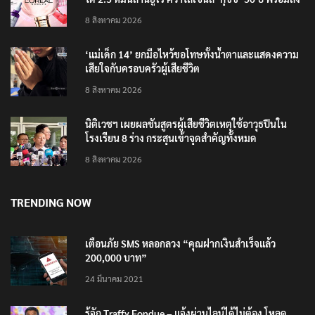
4 แบรนด์ใหม่บุกตลาดไทย
8 สิงหาคม 2026
‘แม่เด็ก 14’ ยกมือไหว้ขอโทษทั้งน้ำตาและแสดงความ
เสียใจกับครอบครัวผู้เสียชีวิต
8 สิงหาคม 2026
นิติเวชฯ เผยผลชันสูตรผู้เสียชีวิตเหตุใช้อาวุธปืนใน
โรงเรียน 8 ร่าง กระสุนเข้าจุดสำคัญทั้งหมด
8 สิงหาคม 2026
TRENDING NOW
เตือนภัย SMS หลอกลวง “คุณฝากเงินสำเร็จแล้ว
200,000 บาท”
24 มีนาคม 2021
รู้จัก Traffy Fondue – แจ้งผ่านไลน์ได้ไม่ต้อง โหลด