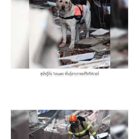
สุนัขกู้ภัย Tobaeki พันธุ์ลาบราดอร์รีทรีฟเวอร์