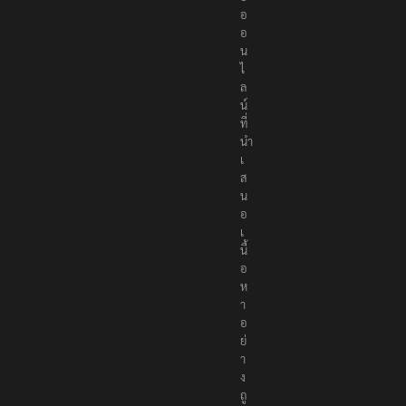
อ
อ
น
ไ
ล
น์
ที่
นำ
เ
ส
น
อ
เ
นื้
อ
ห
า
อ
ย่
า
ง
ถู