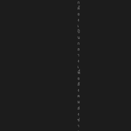
ก
ต้
อ
ง
เ
ป็
น
ก
ล
า
ง
เ
พื่
อ
สั
ง
ค
ม
ส่
ง
ข่
า