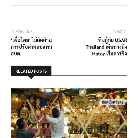
แนะแนว
Previous
Next
Previous
Next
post:
post:
‘เพื่อไทย’ ไม่คัดค้าน
ทีมกู้ภัย USAR
เรื่อง
การปรับค่าตอบแทน
Thailand เดินทางถึง
อบต.
Hatay เริ่มภารกิจ
RELATED POSTS