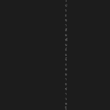
ว
ป
ร
ะ
ช
า
สั
ม
พั
น
ธ์
แ
จ้
ง
ห
ม
า
ย
ข่
า
ว
ห
รื