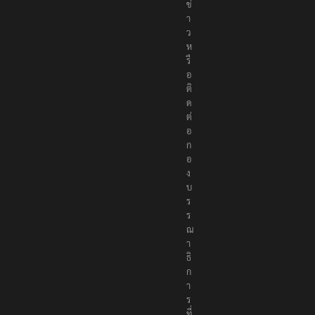
ข่
า
ว
ห
รื
อ
ติ
ด
ต่
อ
ก
อ
ง
บ
ร
ร
ณ
า
ธิ
ก
า
ร
ที่