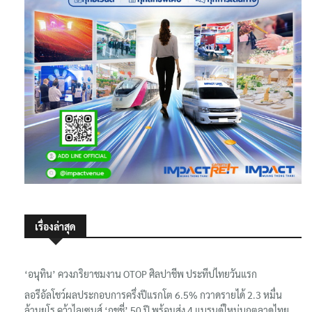
เรื่องล่าสุด
‘อนุทิน’ ควงภริยาชมงาน OTOP ศิลปาชีพ ประทีปไทยวันแรก
ลอรีอัลโชว์ผลประกอบการครึ่งปีแรกโต 6.5% กวาดรายได้ 2.3 หมื่น
ล้านยูโร คว้าไลเซนส์ ‘กุชชี่’ 50 ปี พร้อมส่ง 4 แบรนด์ใหม่บุกตลาดไทย