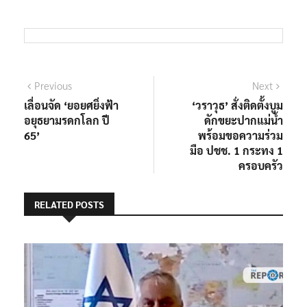
แนะแนว
Previous
Next
Previous
Next
post:
post:
เลื่อนจัด ‘ยอยศยิ่งฟ้า
‘วราวุธ’ สั่งติดตั้งบูม
เรื่อง
อยุธยามรดกโลก ปี
ดักขยะปากแม่น้ำ
65’
พร้อมขอความร่วม
มือ ปชช. 1 กระทง 1
ครอบครัว
RELATED POSTS