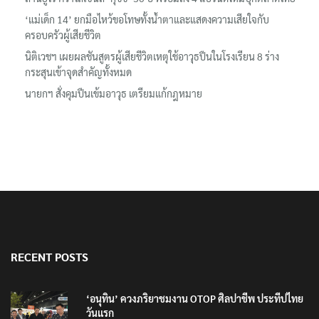
‘แม่เด็ก 14’ ยกมือไหว้ขอโทษทั้งน้ำตาและแสดงความเสียใจกับ
ครอบครัวผู้เสียชีวิต
นิติเวชฯ เผยผลชันสูตรผู้เสียชีวิตเหตุใช้อาวุธปืนในโรงเรียน 8 ร่าง
กระสุนเข้าจุดสำคัญทั้งหมด
นายกฯ สั่งคุมปืนเข้มอาวุธ เตรียมแก้กฎหมาย
RECENT POSTS
‘อนุทิน’ ควงภริยาชมงาน OTOP ศิลปาชีพ ประทีปไทย
วันแรก