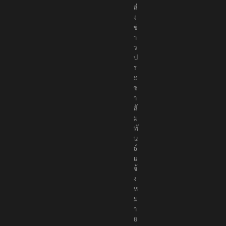
ส่
ง
ข่
า
ว
ป
ร
ะ
ช
า
สั
ม
พั
น
ธ์
แ
จ้
ง
ห
ม
า
ย