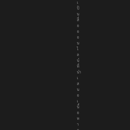
เ
ป็
น
สื่
อ
อ
อ
น
ไ
ล
น์
ที่
นำ
เ
ส
น
อ
เ
นื้
อ
ห
า
อ