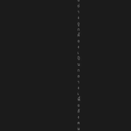
ย่
า
ง
ถู
ก
ต้
อ
ง
เ
ป็
น
ก
ล
า
ง
เ
พื่
อ
สั
ง
ค
ม