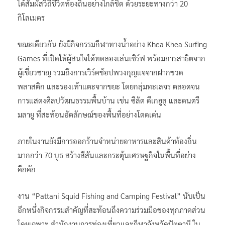
ได้สัมผัสวิถีชีวิตท้องถิ่นอย่างใกล้ชิด ด้วยระยะทางกว่า 20
กิโลเมตร
ขณะเดียวกัน ยังมีกิจกรรมกีฬาทางน้ำอย่าง Khea Khea Surfing
Games ที่เปิดให้ผู้สนใจได้ทดลองเล่นเซิร์ฟ พร้อมการสาธิตจาก
ผู้เชี่ยวชาญ รวมถึงการเวิร์คช้อปพวงกุญแจจากฝากขวด
พลาสติก และรองเท้าแตะจากขยะ โดยกลุ่มทะเลจร ตลอดจน
การแสดงศิลปวัฒนธรรมพื้นบ้าน เช่น ซีลัต ดีเกฮูลู และดนตรี
มลายู ที่สะท้อนอัตลักษณ์ของพื้นที่อย่างโดดเด่น
ภายในงานยังมีการออกร้านจำหน่ายอาหารและสินค้าท้องถิ่น
มากกว่า 70 บูธ สร้างสีสันและกระตุ้นเศรษฐกิจในพื้นที่อย่าง
คึกคัก
งาน “Pattani Squid Fishing and Camping Festival” นับเป็น
อีกหนึ่งกิจกรรมสำคัญที่สะท้อนถึงความร่วมมือของทุกภาคส่วน
โดยเฉพาะ สำนักงานการท่องเที่ยวและกีฬาจังหวัดปัตตานี ใน