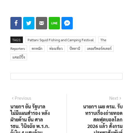
TAGS:
Pattani Squid Fishing and Camping Festival
The
Reporters
ตกหมึก
ท่องเที่ยว
ปัตตานี
เดอะรีพอร์ตเตอร์
แคมป์ปิ้ง
แนะแนว
Previous
Next
Previous
Next
post:
post:
นายกฯ ยัน รัฐบาล
นายกฯ เผย ครม. รับ
เรื่อง
ไม่มีแผนสำรอง หลัง
ทราบเรื่องถ่ายทอด
ฝ่ายค้าน ยื่น ศาล
สดฟุตบอลโลก
รธน. วินิจฉัย พ.ร.ก.
2026 แล้ว สั่งกรม
กู้เงิน 4 แสนล้าน
ประชาสัมพันธ์