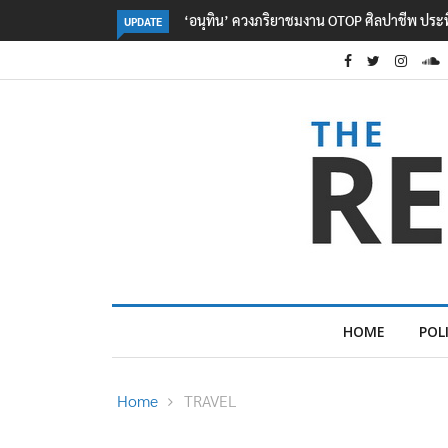
OTOP ศิลปาชีพ ประทีปไทยวันแรก
ลอรีอัลโชว์ผลประกอบการครึ่งปีแรกโต 6.5% ก
UPDATE
2.3 หมื่นล้านยูโร คว้าไลเซนส์ ‘กุชชี่’ 50 ปี พร้
ใหม่บุกตลาดไทย
HOME
POL
Home
TRAVEL