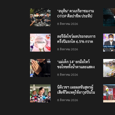
‘อนุทิน’ ควงภริยาชมงาน
OTOP ศิลปาชีพ ประทีป
ไทยวันแรก
8 สิงหาคม 2026
ลอรีอัลโชว์ผลประกอบการ
ครึ่งปีแรกโต 6.5% กวาด
รายได้ 2.3 หมื่นล้านยูโร
8 สิงหาคม 2026
คว้าไลเซนส์ ‘กุชชี่’ 50 ปี
พร้อมส่ง 4 แบรนด์ใหม่บุก
‘แม่เด็ก 14’ ยกมือไหว้
ตลาดไทย
ขอโทษทั้งน้ำตาและแสดง
ความเสียใจกับครอบครัวผู้
8 สิงหาคม 2026
เสียชีวิต
นิติเวชฯ เผยผลชันสูตรผู้
เสียชีวิตเหตุใช้อาวุธปืนใน
โรงเรียน 8 ร่าง กระสุนเข้า
8 สิงหาคม 2026
จุดสำคัญทั้งหมด