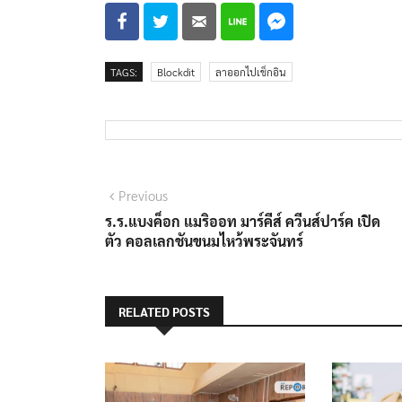
TAGS:
Blockdit
ลาออกไปเช็กอิน
แนะแนว
Previous
Previous
post:
ร.ร.แบงค็อก แมริออท มาร์คีส์ ควีนส์ปาร์ค เปิด
เรื่อง
ตัว คอลเลกชันขนมไหว้พระจันทร์
RELATED POSTS