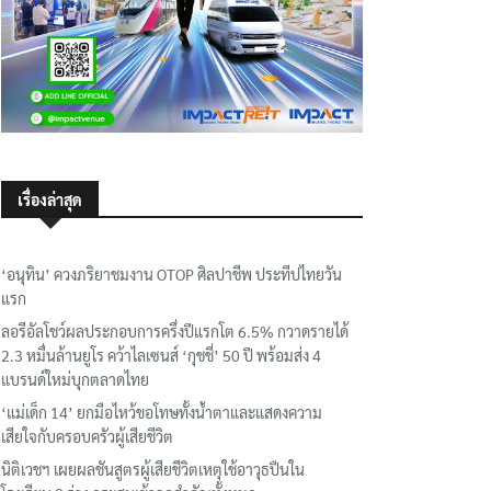
เรื่องล่าสุด
‘อนุทิน’ ควงภริยาชมงาน OTOP ศิลปาชีพ ประทีปไทยวัน
แรก
ลอรีอัลโชว์ผลประกอบการครึ่งปีแรกโต 6.5% กวาดรายได้
2.3 หมื่นล้านยูโร คว้าไลเซนส์ ‘กุชชี่’ 50 ปี พร้อมส่ง 4
แบรนด์ใหม่บุกตลาดไทย
‘แม่เด็ก 14’ ยกมือไหว้ขอโทษทั้งน้ำตาและแสดงความ
เสียใจกับครอบครัวผู้เสียชีวิต
นิติเวชฯ เผยผลชันสูตรผู้เสียชีวิตเหตุใช้อาวุธปืนใน