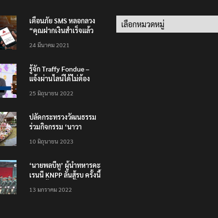
เตือนภัย SMS หลอกลวง
Categories
“คุณฝากเงินสำเร็จแล้ว
200,000 บาท”
24 มีนาคม 2021
รู้จัก Traffy Fondue –
แจ้งผ่านไลน์ได้ไม่ต้อง
โหลดแอพใหม่ – แจ้งได้
25 มิถุนายน 2022
ทั่วไทย ไม่ใช่แค่ในกรุง
ปลัดกระทรวงวัฒนธรรม
ร่วมกิจกรรม ‘นาวา
ภิกขาจาร’ แต่งชุดไทย
10 มิถุนายน 2023
ตักบาตรทางน้ำ
‘นายพลบีทู’ ผู้นำทหารคะ
เรนนี KNPP ลั่นสู้รบ ครั้งนี้
เป็นครั้งสุดท้าย ที่
13 มกราคม 2022
ประชาชนต้องชนะ