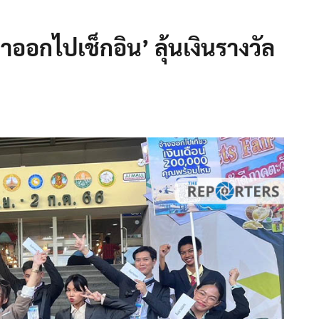
ออกไปเช็กอิน’ ลุ้นเงินรางวัล