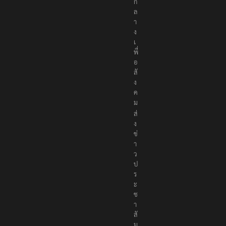
ก
ล
า
ง
เ
พื่
อ
สั
ง
ค
ม
ส่
ง
ข่
า
ว
ป
ร
ะ
ช
า
สั
ม