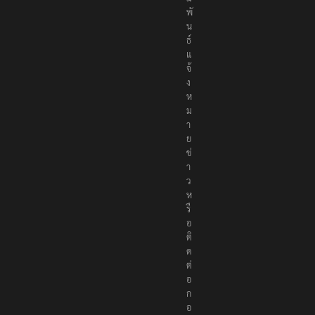
พั
น
ธ์
แ
จ้
ง
ห
ม
า
ย
ข่
า
ว
ห
รื
อ
ติ
ด
ต่
อ
ก
อ