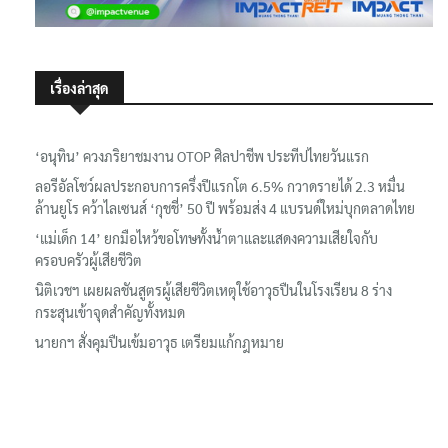
เรื่องล่าสุด
‘อนุทิน’ ควงภริยาชมงาน OTOP ศิลปาชีพ ประทีปไทยวันแรก
ลอรีอัลโชว์ผลประกอบการครึ่งปีแรกโต 6.5% กวาดรายได้ 2.3 หมื่น
ล้านยูโร คว้าไลเซนส์ ‘กุชชี่’ 50 ปี พร้อมส่ง 4 แบรนด์ใหม่บุกตลาดไทย
‘แม่เด็ก 14’ ยกมือไหว้ขอโทษทั้งน้ำตาและแสดงความเสียใจกับ
ครอบครัวผู้เสียชีวิต
นิติเวชฯ เผยผลชันสูตรผู้เสียชีวิตเหตุใช้อาวุธปืนในโรงเรียน 8 ร่าง
กระสุนเข้าจุดสำคัญทั้งหมด
นายกฯ สั่งคุมปืนเข้มอาวุธ เตรียมแก้กฎหมาย