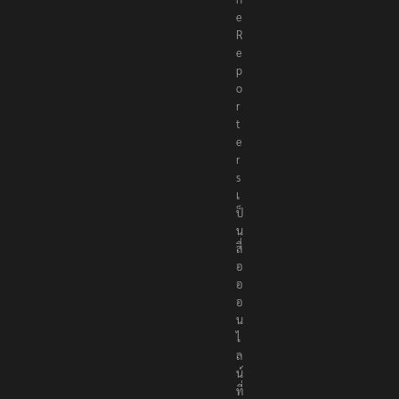
e
R
e
p
o
r
t
e
r
s
เ
ป็
น
สื่
อ
อ
อ
น
ไ
ล
น์
ที่