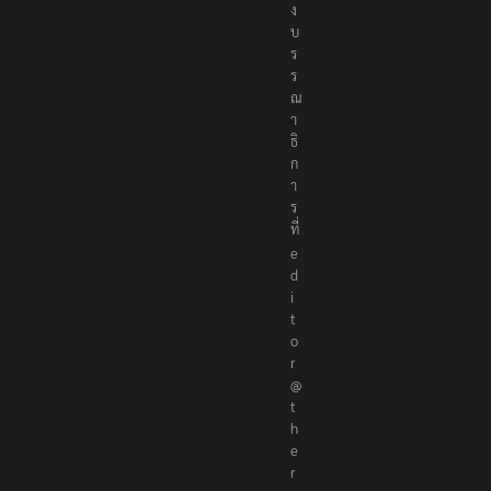
ง
บ
ร
ร
ณ
า
ธิ
ก
า
ร
ที่
e
d
i
t
o
r
@
t
h
e
r