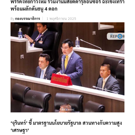
พรรคไทยก้าวใหม่ ร่วมงานมัสยิดดารุ้ลอันซ๊อร ฉะเชิงเทรา
พร้อมผลักดันธนู 4 ดอก
By
กองบรรณาธิการ
1 พฤศจิกายน 2025
‘จุรินทร์’ ชี้ มาตรฐานนโยบายรัฐบาล สวนทางกับความสูง
‘เศรษฐา’