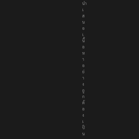
นำ
เ
ส
น
อ
เ
นื้
อ
ห
า
อ
ย่
า
ง
ถู
ก
ต้
อ
ง
เ
ป็
น