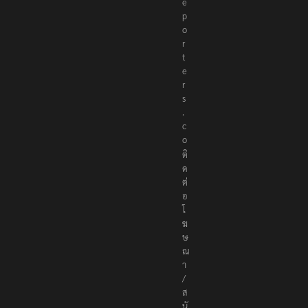
e
p
o
r
t
e
r
s
.
c
o
ติ
ด
ต่
อ
โ
ฆ
ษ
ณ
า
/
ส
นั