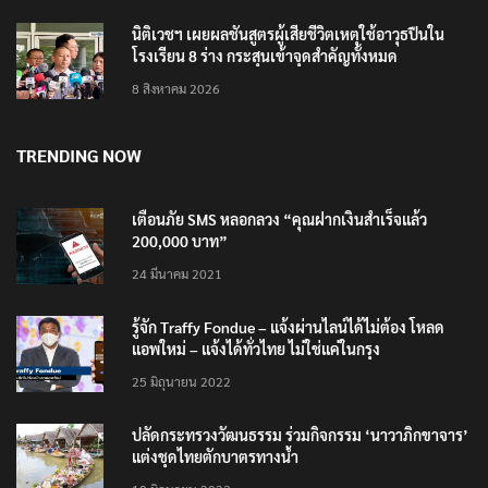
นิติเวชฯ เผยผลชันสูตรผู้เสียชีวิตเหตุใช้อาวุธปืนใน
โรงเรียน 8 ร่าง กระสุนเข้าจุดสำคัญทั้งหมด
8 สิงหาคม 2026
TRENDING NOW
เตือนภัย SMS หลอกลวง “คุณฝากเงินสำเร็จแล้ว
200,000 บาท”
24 มีนาคม 2021
รู้จัก Traffy Fondue – แจ้งผ่านไลน์ได้ไม่ต้อง โหลด
แอพใหม่ – แจ้งได้ทั่วไทย ไม่ใช่แค่ในกรุง
25 มิถุนายน 2022
ปลัดกระทรวงวัฒนธรรม ร่วมกิจกรรม ‘นาวาภิกขาจาร’
แต่งชุดไทยตักบาตรทางน้ำ