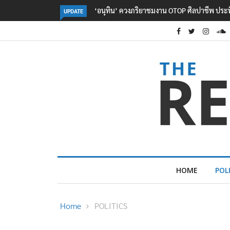
OTOP ศิลปาชีพ ประทีปไทยวันแรก
ลอรีอัลโชว์ผลประกอบการครึ่งปีแรกโต 6.5% 
UPDATE
2.3 หมื่นล้านยูโร คว้าไลเซนส์ ‘กุชชี่’ 50 ปี พร
ใหม่บุกตลาดไทย
HOME
POL
Home
POLITICS