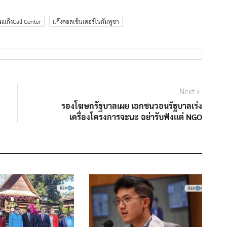
แก๊งCall Center
แก๊งคอลเซ็นเตอร์ในกัมพูชา
Next
Next
post:
รองโฆษกรัฐบาลเผย เอกชนวอนรัฐบาลเร่ง
เครื่องโครงการจะนะ อย่ารับฟังแต่ NGO