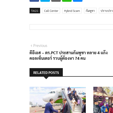
TAGS:
Call Center
Hybrid Scam
กัมพูชา
ปราบปราม
แนะแนว
Previous
Previous
post:
ดีอีเอส – ตร.PCT ประสานกัมพูชา ทลาย 4 แก๊ง
เรื่อง
คอลเซ็นเตอร์ รวบผู้ต้องหา 74 คน
RELATED POSTS