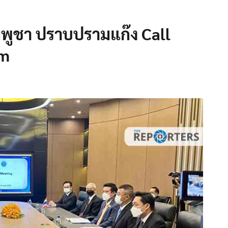
มพูชา ปราบปรามแก๊ง Call
am