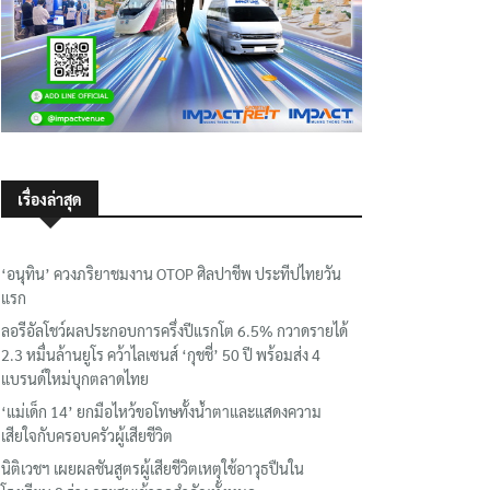
เรื่องล่าสุด
‘อนุทิน’ ควงภริยาชมงาน OTOP ศิลปาชีพ ประทีปไทยวัน
แรก
ลอรีอัลโชว์ผลประกอบการครึ่งปีแรกโต 6.5% กวาดรายได้
2.3 หมื่นล้านยูโร คว้าไลเซนส์ ‘กุชชี่’ 50 ปี พร้อมส่ง 4
แบรนด์ใหม่บุกตลาดไทย
‘แม่เด็ก 14’ ยกมือไหว้ขอโทษทั้งน้ำตาและแสดงความ
เสียใจกับครอบครัวผู้เสียชีวิต
นิติเวชฯ เผยผลชันสูตรผู้เสียชีวิตเหตุใช้อาวุธปืนใน