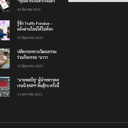
“คุณฝากเงินสำเร็จแล้ว
200,000 บาท”
24 มีนาคม 2021
รู้จัก Traffy Fondue –
แจ้งผ่านไลน์ได้ไม่ต้อง
โหลดแอพใหม่ – แจ้งได้
25 มิถุนายน 2022
ทั่วไทย ไม่ใช่แค่ในกรุง
ปลัดกระทรวงวัฒนธรรม
ร่วมกิจกรรม ‘นาวา
ภิกขาจาร’ แต่งชุดไทย
10 มิถุนายน 2023
ตักบาตรทางน้ำ
‘นายพลบีทู’ ผู้นำทหารคะ
เรนนี KNPP ลั่นสู้รบ ครั้งนี้
เป็นครั้งสุดท้าย ที่
13 มกราคม 2022
ประชาชนต้องชนะ