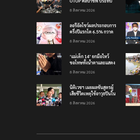
OTOP ศิลปาชีพ ประทีป
ไทยวันแรก
8 สิงหาคม 2026
ลอรีอัลโชว์ผลประกอบการ
ครึ่งปีแรกโต 6.5% กวาด
รายได้ 2.3 หมื่นล้านยูโร
8 สิงหาคม 2026
คว้าไลเซนส์ ‘กุชชี่’ 50 ปี
พร้อมส่ง 4 แบรนด์ใหม่บุก
‘แม่เด็ก 14’ ยกมือไหว้
ตลาดไทย
ขอโทษทั้งน้ำตาและแสดง
ความเสียใจกับครอบครัวผู้
8 สิงหาคม 2026
เสียชีวิต
นิติเวชฯ เผยผลชันสูตรผู้
เสียชีวิตเหตุใช้อาวุธปืนใน
โรงเรียน 8 ร่าง กระสุนเข้า
8 สิงหาคม 2026
จุดสำคัญทั้งหมด