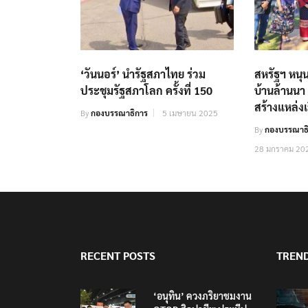
‘วันนอร์’ นำรัฐสภาไทย​ ร่วม
สหรัฐฯ หนุ
ประชุมรัฐสภาโลก ครั้งที่ 150
บ้านล้านนา 
สร้างแหล่งเร
By
กองบรรณาธิการ
5 เมษายน 2025
By
กองบรรณาธิ
28 มกราคม 20
RECENT POSTS
TREN
‘อนุทิน’ ควงภริยาชมงาน