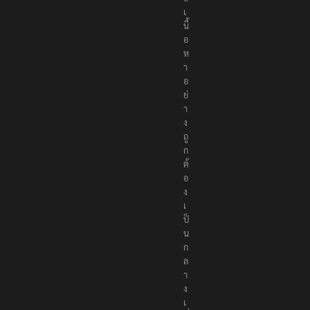
เ
นื้
อ
ห
า
อ
ย่
า
ง
ถู
ก
ต้
อ
ง
เ
ป็
น
ก
ล
า
ง
เ