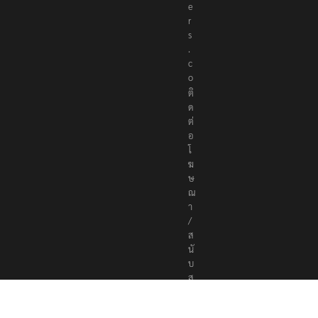
e
r
s
.
c
o
ติ
ด
ต่
อ
โ
ฆ
ษ
ณ
า
/
ส
นั
บ
ส
นุ
น