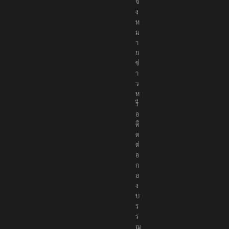
จ้
ง
ห
ม
า
ย
ข่
า
ว
ห
รื
อ
ติ
ด
ต่
อ
ก
อ
ง
บ
ร
ร
ณ