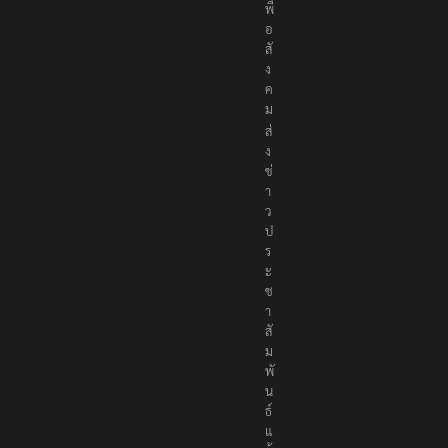
พื่
อ
สั
ง
ค
ม
ส่
ง
ข่
า
ว
ป
ร
ะ
ช
า
สั
ม
พั
น
ธ์
แ