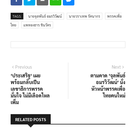
TAGS:
นายจุลพันธ์ อมรวิวัฒน์
นายวราเทพ รัตนากร
พรรคเพื่อ
ไทย
แพทองธาร ชินวัตร
แนะแนว
Previous
Next
Previous
Next
post:
post:
‘ประเสริฐ‘ เผย
ตามคาด ‘จุลพันธ์
เรื่อง
พร้อมกลับเป็น
อมรวิวัฒน์’ นั่ง
เลขาธิการพรรค
หัวหน้าพรรคเพื่อ
มั่นใจ ไม่มีเลือดไหล
ไทยคนใหม่
เพิ่ม
RELATED POSTS