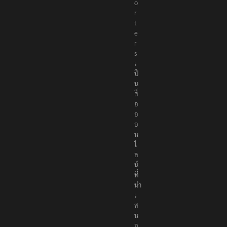
o
r
t
e
r
s
เ
ป็
น
สื่
อ
อ
อ
น
ไ
ล
น์
ที่
นำ
เ
ส
น
อ