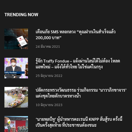
TRENDING NOW
เตือนภัย SMS หลอกลวง “คุณฝากเงินสำเร็จแล้ว
200,000 บาท”
24 มีนาคม 2021
รู้จัก Traffy Fondue – แจ้งผ่านไลน์ได้ไม่ต้อง โหลด
แอพใหม่ – แจ้งได้ทั่วไทย ไม่ใช่แค่ในกรุง
25 มิถุนายน 2022
ปลัดกระทรวงวัฒนธรรม ร่วมกิจกรรม ‘นาวาภิกขาจาร’
แต่งชุดไทยตักบาตรทางน้ำ
10 มิถุนายน 2023
‘นายพลบีทู’ ผู้นำทหารคะเรนนี KNPP ลั่นสู้รบ ครั้งนี้
เป็นครั้งสุดท้าย ที่ประชาชนต้องชนะ