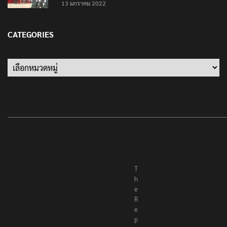
13 มกราคม 2022
CATEGORIES
Categories
T
h
e
R
e
p