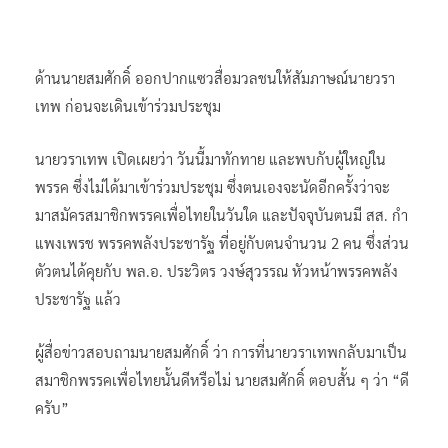
ด้านนายสมศักดิ์ ออกปากแซวสื่อมวลชนให้สัมภาษณ์นายวรา
เทพ ก่อนจะเดินเข้าร่วมประชุม
นายวราเทพ เปิดเผยว่า วันนี้มาทักทาย และพบกับผู้ใหญ่ใน
พรรค ซึ่งไม่ได้มาเข้าร่วมประชุม ซึ่งตนเองจะนัดอีกครั้งว่าจะ
มาสมัครสมาชิกพรรคเพื่อไทยในวันใด และปัจจุบันตนมี สส. กำ
แพงเพรช พรรคพลังประชารัฐ ที่อยู่กับตนจำนวน 2 คน ซึ่งส่วน
ตัวตนได้คุยกับ พล.อ. ประวิตร วงษ์สุวรรณ หัวหน้าพรรคพลัง
ประชารัฐ แล้ว
ผู้สื่อข่าวสอบถามนายสมศักดิ์ ว่า การที่นายวราเทพกลับมาเป็น
สมาชิกพรรคเพื่อไทยนั้นดีหรือไม่ นายสมศักดิ์ ตอบสั้น ๆ ว่า “ดี
ครับ”