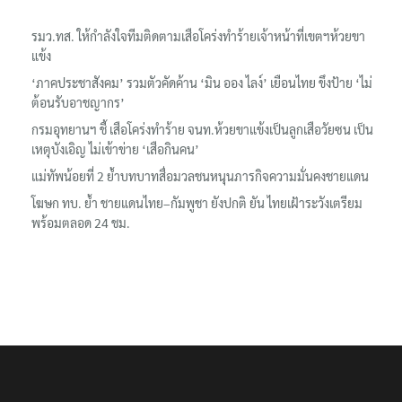
รมว.ทส. ให้กำลังใจทีมติดตามเสือโคร่งทำร้ายเจ้าหน้าที่เขตฯห้วยขา
แข้ง
‘ภาคประชาสังคม’ รวมตัวคัดค้าน ‘มิน ออง ไลง์’ เยือนไทย ขึงป้าย ‘ไม่
ต้อนรับอาชญากร’
กรมอุทยานฯ ชี้ เสือโคร่งทำร้าย จนท.ห้วยขาแข้งเป็นลูกเสือวัยซน เป็น
เหตุบังเอิญ ไม่เข้าข่าย ‘เสือกินคน’
แม่ทัพน้อยที่ 2 ย้ำบทบาทสื่อมวลชนหนุนภารกิจความมั่นคงชายแดน
โฆษก ทบ. ย้ำ ชายแดนไทย–กัมพูชา ยังปกติ ยัน ไทยเฝ้าระวังเตรียม
พร้อมตลอด 24 ชม.