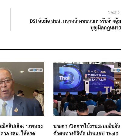
Next
Next
post:
DSI จับมือ สบส. กวาดล้างขบวนการรับจ้างอุ้ม
บุญผิดกฎหมาย
ี้กรณีคลิปเสียง ‘แพทอง
นายกฯ เปิดการใช้งานระบบยืนยัน
งศาล รธน. ให้หยุด
ตัวตนทางดิจิทัล ผ่านแอป ThaID