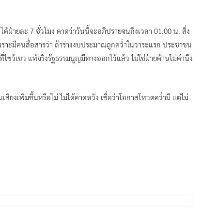
ฝ่ายละ 7 ชั่วโมง คาดว่าวันนี้จะอภิปรายจนถึงเวลา 01.00 น. สิ่ง
ราะมีคนสื่อสารว่า ถ้าร่างงบประมาณถูกคว่ำในวาระแรก ประชาชน
ไขว้เขว แท้จริงรัฐธรรมนูญมีทางออกไว้แล้ว ไม่ใช่ฝ่ายค้านไม่คำนึง
เสียงเพิ่มขึ้นหรือไม่ ไม่ได้คาดหวัง เชื่อว่าโอกาสโหวตคว่ำมี แต่ไม่