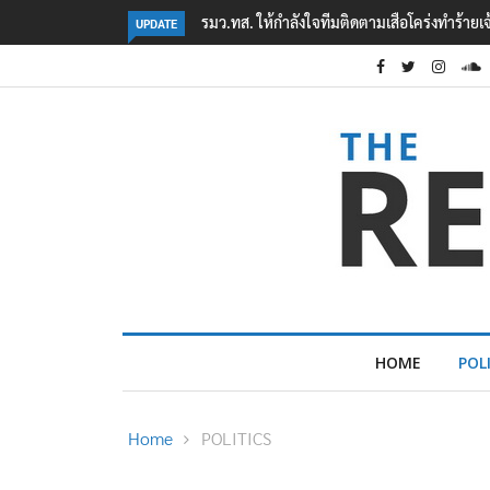
ทำร้ายเจ้าหน้าที่เขตฯห้วยขาแข้ง
‘ภาคประชาสังคม’ รวมตัวคัดค้าน ‘มิน ออง ไลง์’
UPDATE
ต้อนรับอาชญากร’
HOME
POL
Home
POLITICS