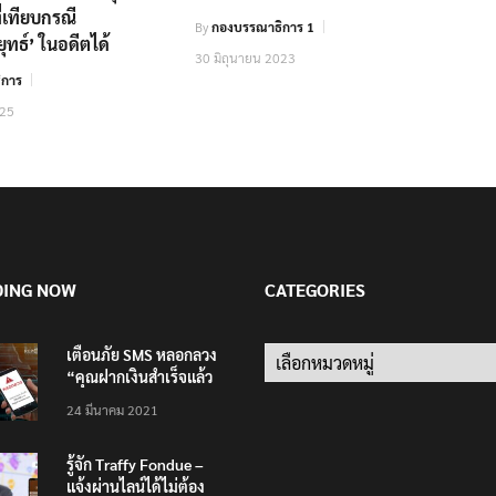
ี่เทียบกรณี
By
กองบรรณาธิการ 1
ุทธ์’ ในอดีตได้
30 มิถุนายน 2023
ิการ
025
DING NOW
CATEGORIES
เตือนภัย SMS หลอกลวง
Categories
“คุณฝากเงินสำเร็จแล้ว
200,000 บาท”
24 มีนาคม 2021
รู้จัก Traffy Fondue –
แจ้งผ่านไลน์ได้ไม่ต้อง