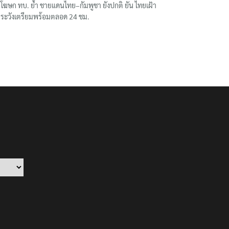
โฆษก ทบ. ย้ำ ชายแดนไทย–กัมพูชา ยังปกติ ยัน ไทยเฝ้า
ระวังเตรียมพร้อมตลอด 24 ชม.