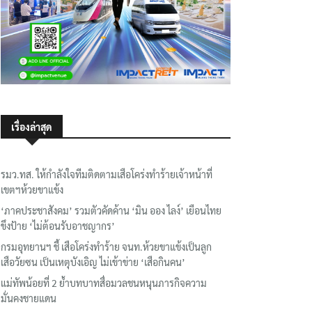
เรื่องล่าสุด
รมว.ทส. ให้กำลังใจทีมติดตามเสือโคร่งทำร้ายเจ้าหน้าที่
เขตฯห้วยขาแข้ง
‘ภาคประชาสังคม’ รวมตัวคัดค้าน ‘มิน ออง ไลง์’ เยือนไทย
ขึงป้าย ‘ไม่ต้อนรับอาชญากร’
กรมอุทยานฯ ชี้ เสือโคร่งทำร้าย จนท.ห้วยขาแข้งเป็นลูก
เสือวัยซน เป็นเหตุบังเอิญ ไม่เข้าข่าย ‘เสือกินคน’
แม่ทัพน้อยที่ 2 ย้ำบทบาทสื่อมวลชนหนุนภารกิจความ
มั่นคงชายแดน