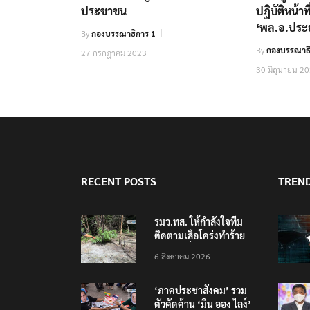
ประชาชน
ปฏิบัติหน้าท
‘พล.อ.ประย
By
กองบรรณาธิการ 1
By
กองบรรณาธ
27 กรกฎาคม 2023
30 มิถุนายน 2
RECENT POSTS
TREN
รมว.ทส. ให้กำลังใจทีม
ติดตามเสือโคร่งทำร้าย
เจ้าหน้าที่เขตฯห้วยขาแข้ง
6 สิงหาคม 2026
‘ภาคประชาสังคม’ รวม
ตัวคัดค้าน ‘มิน ออง ไลง์’