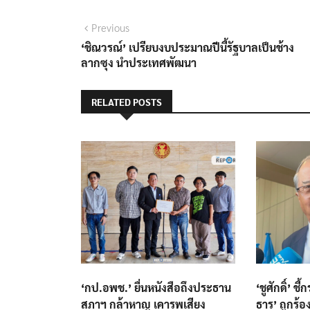
แนะแนว
Previous
Previous
post:
‘ชิณวรณ์’ เปรียบงบประมาณปีนี้รัฐบาลเป็นช้าง
เรื่อง
ลากซุง นำประเทศพัฒนา
RELATED POSTS
‘กป.อพช.’ ยื่นหนังสือถึงประธาน
‘ชูศักดิ์’ ช
สภาฯ กล้าหาญ เคารพเสียง
ธาร’ ถูกร้อ