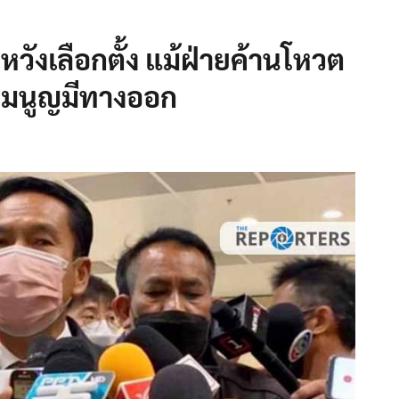
บหวังเลือกตั้ง แม้ฝ่ายค้านโหวต
รรมนูญมีทางออก