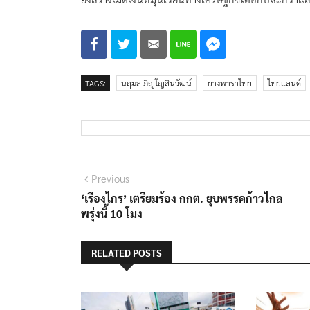
TAGS:
นฤมล ภิญโญสินวัฒน์
ยางพาราไทย
ไทยแลนด์
แนะแนว
Previous
Previous
post:
‘เรืองไกร’ เตรียมร้อง กกต. ยุบพรรคก้าวไกล
เรื่อง
พรุ่งนี้ 10 โมง
RELATED POSTS