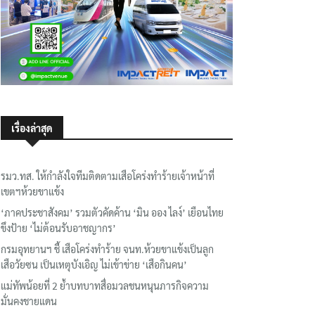
เรื่องล่าสุด
รมว.ทส. ให้กำลังใจทีมติดตามเสือโคร่งทำร้ายเจ้าหน้าที่
เขตฯห้วยขาแข้ง
‘ภาคประชาสังคม’ รวมตัวคัดค้าน ‘มิน ออง ไลง์’ เยือนไทย
ขึงป้าย ‘ไม่ต้อนรับอาชญากร’
กรมอุทยานฯ ชี้ เสือโคร่งทำร้าย จนท.ห้วยขาแข้งเป็นลูก
เสือวัยซน เป็นเหตุบังเอิญ ไม่เข้าข่าย ‘เสือกินคน’
แม่ทัพน้อยที่ 2 ย้ำบทบาทสื่อมวลชนหนุนภารกิจความ
มั่นคงชายแดน