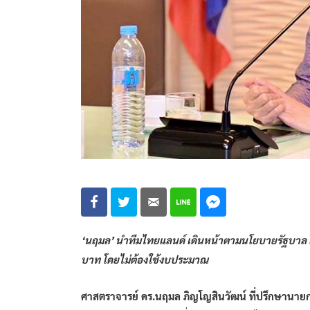
‘นฤมล’ นำทีมไทยแลนด์ เดินหน้าตามนโยบายรัฐบาล เพิ
บาท โดยไม่ต้องใช้งบประมาณ
ศาสตราจารย์ ดร.นฤมล ภิญโญสินวัฒน์ ที่ปรึกษานายก