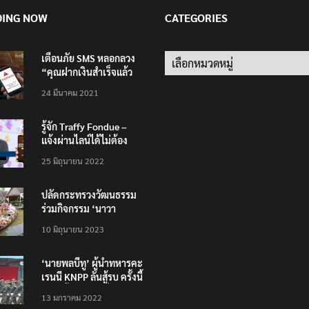
DING NOW
CATEGORIES
เตือนภัย SMS หลอกลวง
Categories
“คุณฝากเงินสำเร็จแล้ว
200,000 บาท”
24 มีนาคม 2021
รู้จัก Traffy Fondue –
แจ้งผ่านไลน์ได้ไม่ต้อง
โหลดแอพใหม่ – แจ้งได้
25 มิถุนายน 2022
ทั่วไทย ไม่ใช่แค่ในกรุง
ปลัดกระทรวงวัฒนธรรม
ร่วมกิจกรรม ‘นาวา
ภิกขาจาร’ แต่งชุดไทย
10 มิถุนายน 2023
ตักบาตรทางน้ำ
‘นายพลบีทู’ ผู้นำทหารคะ
เรนนี KNPP ลั่นสู้รบ ครั้งนี้
เป็นครั้งสุดท้าย ที่
13 มกราคม 2022
ประชาชนต้องชนะ