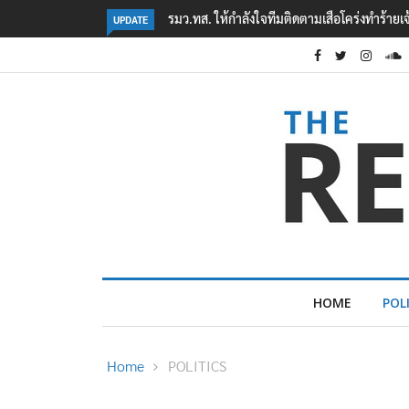
ทำร้ายเจ้าหน้าที่เขตฯห้วยขาแข้ง
‘ภาคประชาสังคม’ รวมตัวคัดค้าน ‘มิน ออง ไลง์’
UPDATE
ต้อนรับอาชญากร’
HOME
POL
Home
POLITICS