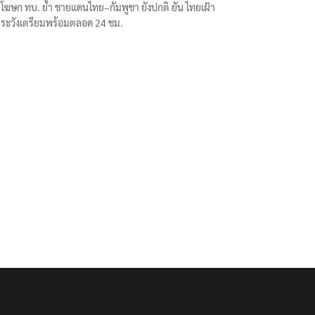
โฆษก ทบ. ย้ำ ชายแดนไทย–กัมพูชา ยังปกติ ยัน ไทยเฝ้า
ระวังเตรียมพร้อมตลอด 24 ชม.