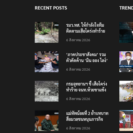
RECENT POSTS
TREN
รมว.ทส. ให้กำลังใจทีม
ติดตามเสือโคร่งทำร้าย
เจ้าหน้าที่เขตฯห้วยขาแข้ง
6 สิงหาคม 2026
‘ภาคประชาสังคม’ รวม
ตัวคัดค้าน ‘มิน ออง ไลง์’
เยือนไทย ขึงป้าย ‘ไม่
6 สิงหาคม 2026
ต้อนรับอาชญากร’
กรมอุทยานฯ ชี้ เสือโคร่ง
ทำร้าย จนท.ห้วยขาแข้ง
เป็นลูกเสือวัยซน เป็นเหตุ
6 สิงหาคม 2026
บังเอิญ ไม่เข้าข่าย ‘เสือ
กินคน’
แม่ทัพน้อยที่ 2 ย้ำบทบาท
สื่อมวลชนหนุนภารกิจ
ความมั่นคงชายแดน
6 สิงหาคม 2026