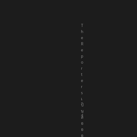
T
h
e
R
e
p
o
r
t
e
r
s
เ
ป็
น
สื่
อ
อ
อ