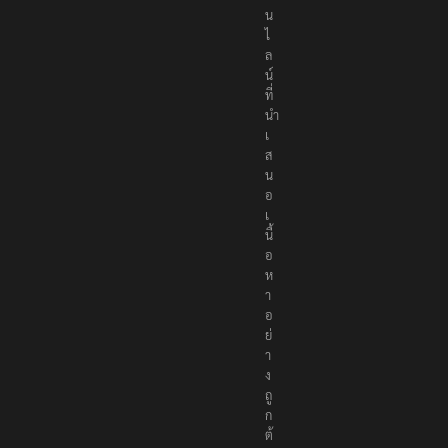
น
ไ
ล
น์
ที่
นำ
เ
ส
น
อ
เ
นื้
อ
ห
า
อ
ย่
า
ง
ถู
ก
ต้