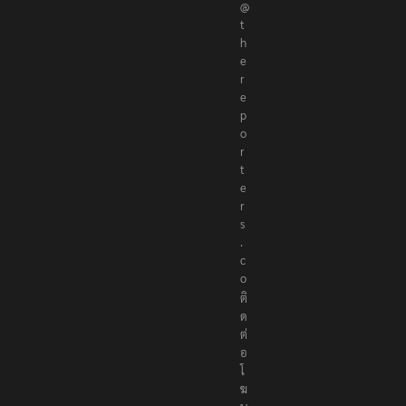
@
t
h
e
r
e
p
o
r
t
e
r
s
.
c
o
ติ
ด
ต่
อ
โ
ฆ