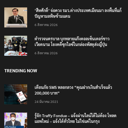
‘สีหศักดิ์’ จ่อควง รมว.ต่างประเทศเมียนมา ลงพื้นที่แก้
ปัญหามลพิษข้ามแดน
6 สิงหาคม 2026
ตำรวจนครบาล บุกทลายแก๊งคอลเซ็นเตอร์ชาว
เวียดนาม โยงคดีซุกไอซ์ในกล่องพัสดุส่งญี่ปุ่น
6 สิงหาคม 2026
TRENDING NOW
เตือนภัย SMS หลอกลวง “คุณฝากเงินสำเร็จแล้ว
200,000 บาท”
24 มีนาคม 2021
รู้จัก Traffy Fondue – แจ้งผ่านไลน์ได้ไม่ต้อง โหลด
แอพใหม่ – แจ้งได้ทั่วไทย ไม่ใช่แค่ในกรุง