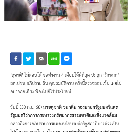
‘สุชาติ’ ไม่ตอบโต้ ขอทำงาน 4 เดือนให้ดีที่สุด ปมถูก ‘รักชนก’
สส.ปชน.อภิปราย ลั่น คุณสมบัติครบ ครั้งนี้ตรวจสอบเข้ม เผยไม่
อยากถกเถียง ฟ้องไปก็ไร้ประโยชน์
วันนี้ (30 ก.ย. 68)
นายสุชาติ ชมกลิ่น รองนายกรัฐมนตรีและ
รัฐมนตรีว่าการกระทรวงทรัพยากรธรรมชาติและสิ่งแวดล้อม
กล่าวถึงการอภิปรายการแถลงนโยบายต่อรัฐสภาที่บางช่วงเป็น
ไปด้วยความดุเดือด เนื่องจาก
นางสาวรัชนก ศรีนอก สส.พรรค