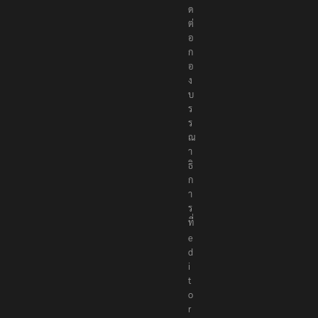
ด
ต่
อ
ก
อ
ง
บ
ร
ร
ณ
า
ธิ
ก
า
ร
ที่
e
d
i
t
o
r