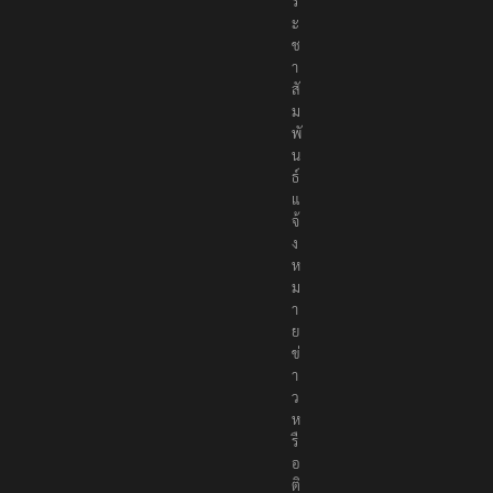
ร
ะ
ช
า
สั
ม
พั
น
ธ์
แ
จ้
ง
ห
ม
า
ย
ข่
า
ว
ห
รื
อ
ติ