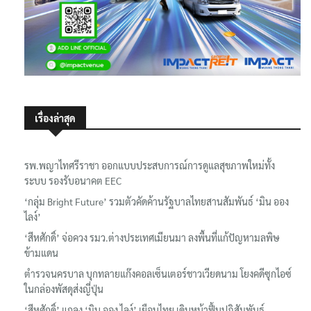
เรื่องล่าสุด
รพ.พญาไทศรีราชา ออกแบบประสบการณ์การดูแลสุขภาพใหม่ทั้ง
ระบบ รองรับอนาคต EEC
‘กลุ่ม Bright Future’ รวมตัวคัดค้านรัฐบาลไทยสานสัมพันธ์ ‘มิน ออง
ไลง์’
‘สีหศักดิ์’ จ่อควง รมว.ต่างประเทศเมียนมา ลงพื้นที่แก้ปัญหามลพิษ
ข้ามแดน
ตำรวจนครบาล บุกทลายแก๊งคอลเซ็นเตอร์ชาวเวียดนาม โยงคดีซุกไอซ์
ในกล่องพัสดุส่งญี่ปุ่น
‘สีหศักดิ์’ แถลง ‘มิน ออง ไลง์’ เยือนไทย เดินหน้าฟื้นปฏิสัมพันธ์