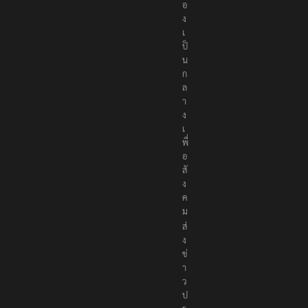
อ
ง
เ
ป็
น
ก
ล
า
ง
เ
พื่
อ
สั
ง
ค
ม
ส่
ง
ข่
า
ว
ป