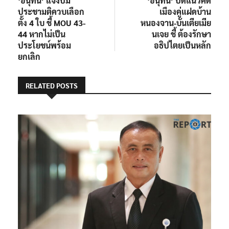
‘อนุทิน’ แจงปม
‘อนุทิน’ ปัดแนวคิด
เรื่อง
ประชามติควบเลือก
เมืองคู่แฝดบ้าน
ตั้ง 4 ใบ ชี้ MOU 43-
หนองจาน-บันเตียเมีย
44 หากไม่เป็น
นเจย ชี้ ต้องรักษา
ประโยชน์พร้อม
อธิปไตยเป็นหลัก
ยกเลิก
RELATED POSTS