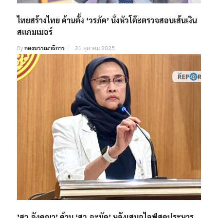
ไทยสร้างไทย ค้านตั้ง ‘วรภัค’ นั่งหัวโต๊ะตรวจสอบเส้นเงิน
สแกมเมอร์
By
กองบรรณาธิการ
21 ตุลาคม 2025
’สว.อังคณา’ ค้าน ‘สว.อะมัด’ หลังเสนอไลฟ์สดประหาร