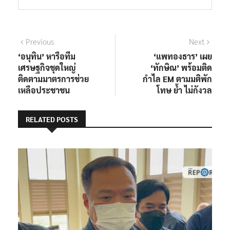
แนะแนว
Previous
Next
Previous
Next
post:
post:
‘อนุทิน’ หารือทีม
‘แพทองธาร’ เผย
เรื่อง
เศรษฐกิจชุดใหญ่
‘ทักษิณ’ พร้อมติด
ติดตามมาตรการช่วย
กำไล EM ตามมติพัก
เหลือประชาชน
โทษ ย้ำ ไม่กังวล
RELATED POSTS