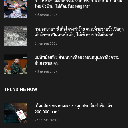
‘ภาคประชาสังคม’ รวมตัวคัดค้าน ‘มิน ออง ไลง์’ เยือน
ไทย ขึงป้าย ‘ไม่ต้อนรับอาชญากร’
6 สิงหาคม 2026
กรมอุทยานฯ ชี้ เสือโคร่งทำร้าย จนท.ห้วยขาแข้งเป็นลูก
เสือวัยซน เป็นเหตุบังเอิญ ไม่เข้าข่าย ‘เสือกินคน’
6 สิงหาคม 2026
แม่ทัพน้อยที่ 2 ย้ำบทบาทสื่อมวลชนหนุนภารกิจความ
มั่นคงชายแดน
6 สิงหาคม 2026
TRENDING NOW
เตือนภัย SMS หลอกลวง “คุณฝากเงินสำเร็จแล้ว
200,000 บาท”
24 มีนาคม 2021