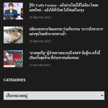
รู้จัก Traffy Fondue – แจ้งผ่านไลน์ได้ไม่ต้อง โหลด
แอพใหม่ – แจ้งได้ทั่วไทย ไม่ใช่แค่ในกรุง
25 มิถุนายน 2022
ปลัดกระทรวงวัฒนธรรม ร่วมกิจกรรม ‘นาวาภิกขาจาร’
แต่งชุดไทยตักบาตรทางน้ำ
10 มิถุนายน 2023
‘นายพลบีทู’ ผู้นำทหารคะเรนนี KNPP ลั่นสู้รบ ครั้งนี้
เป็นครั้งสุดท้าย ที่ประชาชนต้องชนะ
13 มกราคม 2022
CATEGORIES
Categories