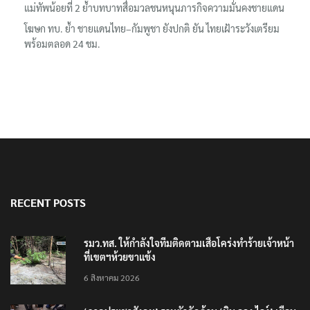
แม่ทัพน้อยที่ 2 ย้ำบทบาทสื่อมวลชนหนุนภารกิจความมั่นคงชายแดน
โฆษก ทบ. ย้ำ ชายแดนไทย–กัมพูชา ยังปกติ ยัน ไทยเฝ้าระวังเตรียม
พร้อมตลอด 24 ชม.
RECENT POSTS
รมว.ทส. ให้กำลังใจทีมติดตามเสือโคร่งทำร้ายเจ้าหน้า
ที่เขตฯห้วยขาแข้ง
6 สิงหาคม 2026