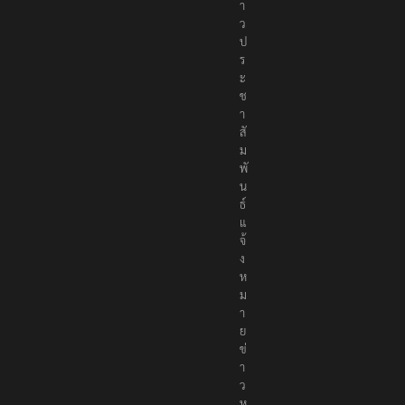
า
ว
ป
ร
ะ
ช
า
สั
ม
พั
น
ธ์
แ
จ้
ง
ห
ม
า
ย
ข่
า
ว
ห