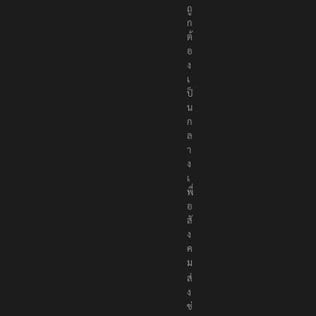
ถู
ก
ต้
อ
ง
เ
ป็
น
ก
ล
า
ง
เ
พื่
อ
สั
ง
ค
ม
ส่
ง
ข่