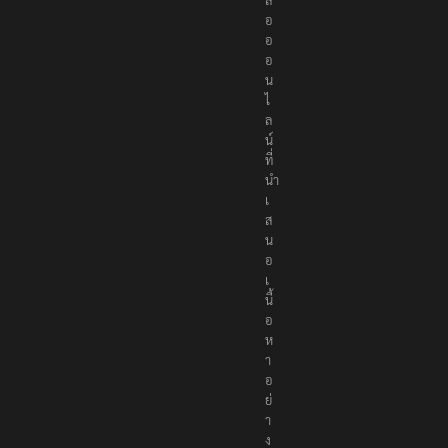
อ
อ
อ
น
ไ
ล
น์
ที่
นำ
เ
ส
น
อ
เ
นื้
อ
ห
า
อ
ย่
า
ง