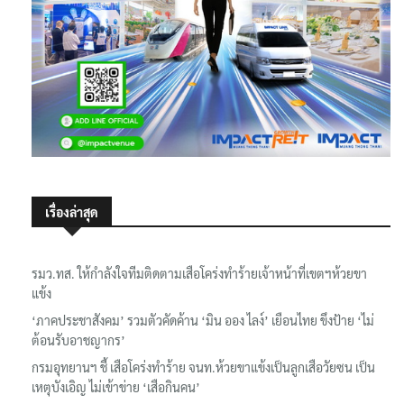
เรื่องล่าสุด
รมว.ทส. ให้กำลังใจทีมติดตามเสือโคร่งทำร้ายเจ้าหน้าที่เขตฯห้วยขา
แข้ง
‘ภาคประชาสังคม’ รวมตัวคัดค้าน ‘มิน ออง ไลง์’ เยือนไทย ขึงป้าย ‘ไม่
ต้อนรับอาชญากร’
กรมอุทยานฯ ชี้ เสือโคร่งทำร้าย จนท.ห้วยขาแข้งเป็นลูกเสือวัยซน เป็น
เหตุบังเอิญ ไม่เข้าข่าย ‘เสือกินคน’