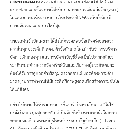
กระทรวงแรงงาน
สั่งด่วนสำนักงานประกันสังคม (สปส.) เร่ง
ตรวจสอบ และชี้แจงกรณีสำนักงานการตรวจเงินแผ่นดิน (สตง.)
ไม่แสดงความเห็นต่องบการเงินประจำปี 2568 เน้นย้ำต้องมี
ความชัดเจน และโปร่งใสที่สุด
นายจุลพันธ์ เปิดเผยว่า ได้สั่งให้ตรวจสอบข้อเท็จจริงอย่างเร่ง
ด่วนในทุกประเด็นที่ สตง. ตั้งข้อสังเกต โดยกำชับว่าการบริหาร
จัดการเงินกองทุน และการจัดทำบัญชีต้องเป็นไปตามหลักธร
รมาภิบาลอย่างเคร่งครัด ทรัพย์สินและเงินของผู้ประกันตนจะ
ต้องได้รับการดูแลอย่างรัดกุม ตรวจสอบได้ และต้องยกระดับ
มาตรฐานการทำงานให้มีประสิทธิภาพสูงสุดเพื่อสร้างความมั่นใจ
ให้แก่สังคม
อย่างไรก็ตาม ได้รับรายงานการชี้แจงว่าปัญหาดังกล่าว “ไม่ใช่
กรณีเงินกองทุนสูญหาย” แต่เป็นข้อขัดข้องทางเทคนิคในการก
ระทบยอดตัวเลขทางบัญชีระหว่างระบบบัญชีภายใน (E-Form-
GL) กับระบบบัญชีภาครัฐ (New GFMIS Thai) ที่รูปแบบข้อมูล