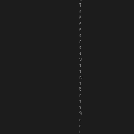
รื
อ
ติ
ด
ต่
อ
ก
อ
ง
บ
ร
ร
ณ
า
ธิ
ก
า
ร
ที่
e
d
i