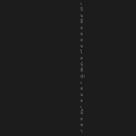
s
เ
ป็
น
สื่
อ
อ
อ
น
ไ
ล
น์
ที่
นำ
เ
ส
น
อ
เ
นื้
อ
ห