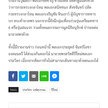
ประธานวุฒิสภา พลเอกชัยชาญ ช้างมงคล อดีตรัฐมนตรีช่วย
ว่าการกระทรวงกลาโหม พลเอกสนิทชนก สังขจันทร์ ปลัด
กระทรวงกลาโหม พลเอกเจริญชัย หินเธาว์ ผู้บัญชาการทหาร
บก ตบเท้าอวยพร นอกจากนี้ยังมีกลุ่มเพื่อนร่วมรุ่นเตรียมทหาร
6 หรือรุ่นฝนแรก รวมทั้งคณะกรรมการมูลนิธิอนุรักษ์ ป่ารอยต่อ
มาอวยพรด้วย
ทั้งนี้มีรายงานข่าว ก่อนหน้านี้ พลเอกประยุทธ์ จันทร์โอชา
องคมนตรี ได้ส่งแจกันดอกไม้ มาอวยพรสวัสดีปีใหม่พลเอก
ประวิตร เนื่องจากติดภารกิจไม่สามารถเดินทางมาด้วยตนเองได้
TAGS:
ประวิตร วงษ์สุวรรณ
ปีใหม่