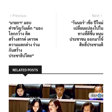
แนะแนว
Previous
Next
Previous
Next
post:
post:
‘นายกฯ’ มอบ
‘วันนอร์’ เชื่อ ปีใหม่
เรื่อง
คำขวัญวันเด็ก “มอง
เปลี่ยนแปลงไปใน
โลกกว้าง คิด
ทางที่ดีขึ้น หนุน
สร้างสรรค์ เคารพ
ประชาชน ออกมาใช้
ความแตกต่าง ร่วม
สิทธิ์ประชามติ
กันสร้าง
ประชาธิปไตย”
RELATED POSTS