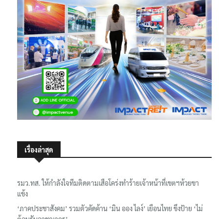
เรื่องล่าสุด
รมว.ทส. ให้กำลังใจทีมติดตามเสือโคร่งทำร้ายเจ้าหน้าที่เขตฯห้วยขา
แข้ง
‘ภาคประชาสังคม’ รวมตัวคัดค้าน ‘มิน ออง ไลง์’ เยือนไทย ขึงป้าย ‘ไม่