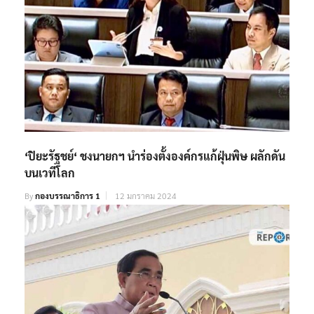
‘ปิยะรัฐชย์‘ ชงนายกฯ นำร่องตั้งองค์กรแก้ฝุ่นพิษ ผลักดัน
บนเวทีโลก
By
กองบรรณาธิการ 1
12 มกราคม 2024