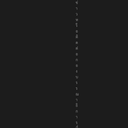
ย
ข่
า
ว
ห
รื
อ
ติ
ด
ต่
อ
ก
อ
ง
บ
ร
ร
ณ
า
ธิ
ก
า