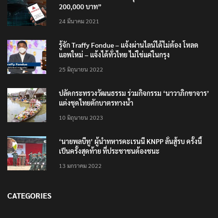
เตือนภัย SMS หลอกลวง “คุณฝากเงินสำเร็จแล้ว
200,000 บาท”
24 มีนาคม 2021
รู้จัก Traffy Fondue – แจ้งผ่านไลน์ได้ไม่ต้อง โหลด
แอพใหม่ – แจ้งได้ทั่วไทย ไม่ใช่แค่ในกรุง
25 มิถุนายน 2022
ปลัดกระทรวงวัฒนธรรม ร่วมกิจกรรม ‘นาวาภิกขาจาร’
แต่งชุดไทยตักบาตรทางน้ำ
10 มิถุนายน 2023
‘นายพลบีทู’ ผู้นำทหารคะเรนนี KNPP ลั่นสู้รบ ครั้งนี้
เป็นครั้งสุดท้าย ที่ประชาชนต้องชนะ
13 มกราคม 2022
CATEGORIES