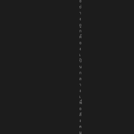
า
อ
ย่
า
ง
ถู
ก
ต้
อ
ง
เ
ป็
น
ก
ล
า
ง
เ
พื่
อ
สั
ง
ค