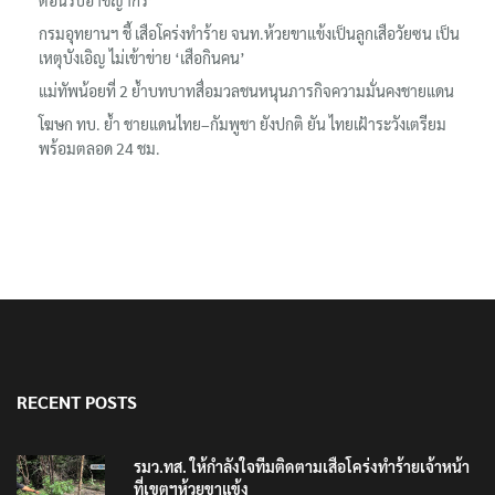
ต้อนรับอาชญากร’
กรมอุทยานฯ ชี้ เสือโคร่งทำร้าย จนท.ห้วยขาแข้งเป็นลูกเสือวัยซน เป็น
เหตุบังเอิญ ไม่เข้าข่าย ‘เสือกินคน’
แม่ทัพน้อยที่ 2 ย้ำบทบาทสื่อมวลชนหนุนภารกิจความมั่นคงชายแดน
โฆษก ทบ. ย้ำ ชายแดนไทย–กัมพูชา ยังปกติ ยัน ไทยเฝ้าระวังเตรียม
พร้อมตลอด 24 ชม.
RECENT POSTS
รมว.ทส. ให้กำลังใจทีมติดตามเสือโคร่งทำร้ายเจ้าหน้า