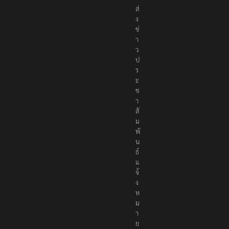
ม
ส่
ง
ข่
า
ว
ป
ร
ะ
ช
า
สั
ม
พั
น
ธ์
แ
จ้
ง
ห
ม
า