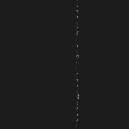
ย่
า
ง
ถู
ก
ต้
อ
ง
เ
ป็
น
ก
ล
า
ง
เ
พื่
อ
สั
ง
ค
ม