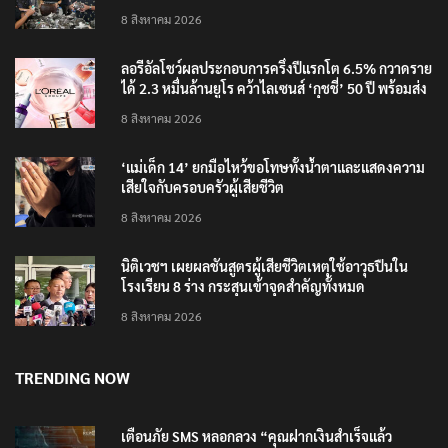
8 สิงหาคม 2026
ลอรีอัลโชว์ผลประกอบการครึ่งปีแรกโต 6.5% กวาดราย
ได้ 2.3 หมื่นล้านยูโร คว้าไลเซนส์ ‘กุชชี่’ 50 ปี พร้อมส่ง
4 แบรนด์ใหม่บุกตลาดไทย
8 สิงหาคม 2026
‘แม่เด็ก 14’ ยกมือไหว้ขอโทษทั้งน้ำตาและแสดงความ
เสียใจกับครอบครัวผู้เสียชีวิต
8 สิงหาคม 2026
นิติเวชฯ เผยผลชันสูตรผู้เสียชีวิตเหตุใช้อาวุธปืนใน
โรงเรียน 8 ร่าง กระสุนเข้าจุดสำคัญทั้งหมด
8 สิงหาคม 2026
TRENDING NOW
เตือนภัย SMS หลอกลวง “คุณฝากเงินสำเร็จแล้ว