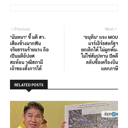
แนะแนว
Previous
Next
Previous
Next
post:
post:
‘นันทนา‘ ชี้ มติ สว.
‘อนุทิน’ แจง MOU
เรื่อง
เสียงข้างมากฟัน
แรร์เอิร์ธสหรัฐฯ
จริยธรรมร้ายแรง ถือ
ยกเลิกได้ ไม่ผูกพัน-
เป็นมติอัปยศ
ไม่ใช่สัมปทาน ปัดดี
สะท้อน วุฒิสภามี
ลลับซื้อเครื่องบิน
เจ้าของสั่งการได้
แลกภาษี
RELATED POSTS