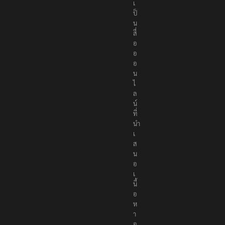
เ
ป็
น
สื่
อ
อ
อ
น
ไ
ล
น์
ที่
นำ
เ
ส
น
อ
เ
นื้
อ
ห
า
อ