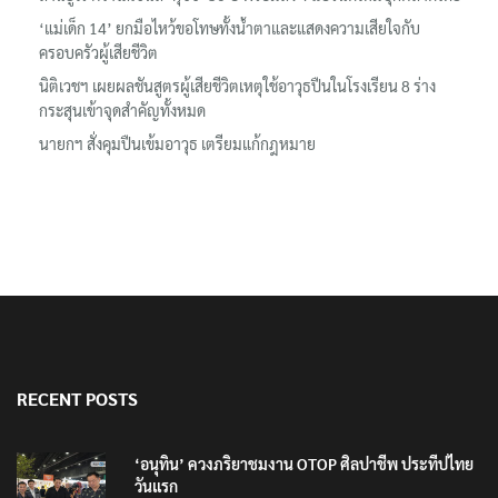
‘แม่เด็ก 14’ ยกมือไหว้ขอโทษทั้งน้ำตาและแสดงความเสียใจกับ
ครอบครัวผู้เสียชีวิต
นิติเวชฯ เผยผลชันสูตรผู้เสียชีวิตเหตุใช้อาวุธปืนในโรงเรียน 8 ร่าง
กระสุนเข้าจุดสำคัญทั้งหมด
นายกฯ สั่งคุมปืนเข้มอาวุธ เตรียมแก้กฎหมาย
RECENT POSTS
‘อนุทิน’ ควงภริยาชมงาน OTOP ศิลปาชีพ ประทีปไทย
วันแรก