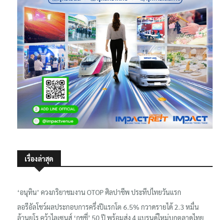
เรื่องล่าสุด
‘อนุทิน’ ควงภริยาชมงาน OTOP ศิลปาชีพ ประทีปไทยวันแรก
ลอรีอัลโชว์ผลประกอบการครึ่งปีแรกโต 6.5% กวาดรายได้ 2.3 หมื่น
ล้านยูโร คว้าไลเซนส์ ‘กุชชี่’ 50 ปี พร้อมส่ง 4 แบรนด์ใหม่บุกตลาดไทย