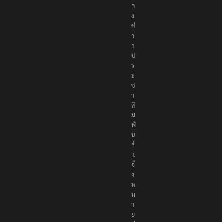
ส่
ง
ข่
า
ว
ป
ร
ะ
ช
า
สั
ม
พั
น
ธ์
แ
จ้
ง
ห
ม
า
ย