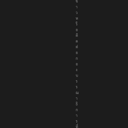
ข่
า
ว
ห
รื
อ
ติ
ด
ต่
อ
ก
อ
ง
บ
ร
ร
ณ
า
ธิ
ก
า
ร
ที่