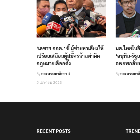
‘เลขาฯ กกต.’ ชี้ ผู้ช่วยหาเสียงให้
นศ.ไทยในอ
เปรียบเสมือนผู้สมัครห้ามทำผิด
‘อนุทิน-รั
กฎหมายเลือกตั้ง
อพยพกลับบ
By
กองบรรณาธิการ 1
By
กองบรรณาธ
5 เมษายน 2023
RECENT POSTS
TREN