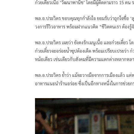
ก๋วยเตี๋ยวเนื้อ ‘วัฒนาพานิช’ โดยมีผู้ติดตามราว 15 ค
พล.อ.ประวิตร ขอบคุณทุกกำลังใจ ยอมรับว่าถูกใจชื่อ ‘ลุ
วงการรีวิวอาหาร พร้อมฝากแนวคิด “ชีวิตคนเรา ต้องรู้จ
พล.อ.ประวิตร เผยว่า ยังคงรักเมนูเนื้อ และก๋วยเตี๋ยว 
ก๋วยเตี๋ยวจะอร่อยน้ำซุปต้องเด็ด พร้อมเปรียบเปรยว่า ก
หม้อเดียว เช่นเดียวกับสังคมที่มีความแตกต่างหลากหลาย
พล.อ.ประวิตร ย้ำว่า แม้จะวางมือจากการเมืองแล้ว แต่
อาหารแนะนำร้านอร่อย ซึ่งเป็นอีกทางหนึ่งในการช่วยกร