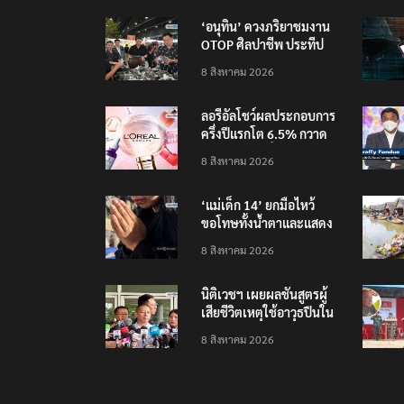
‘อนุทิน’ ควงภริยาชมงาน
OTOP ศิลปาชีพ ประทีป
ไทยวันแรก
8 สิงหาคม 2026
ลอรีอัลโชว์ผลประกอบการ
ครึ่งปีแรกโต 6.5% กวาด
รายได้ 2.3 หมื่นล้านยูโร
8 สิงหาคม 2026
คว้าไลเซนส์ ‘กุชชี่’ 50 ปี
พร้อมส่ง 4 แบรนด์ใหม่บุก
‘แม่เด็ก 14’ ยกมือไหว้
ตลาดไทย
ขอโทษทั้งน้ำตาและแสดง
ความเสียใจกับครอบครัวผู้
8 สิงหาคม 2026
เสียชีวิต
นิติเวชฯ เผยผลชันสูตรผู้
เสียชีวิตเหตุใช้อาวุธปืนใน
โรงเรียน 8 ร่าง กระสุนเข้า
8 สิงหาคม 2026
จุดสำคัญทั้งหมด