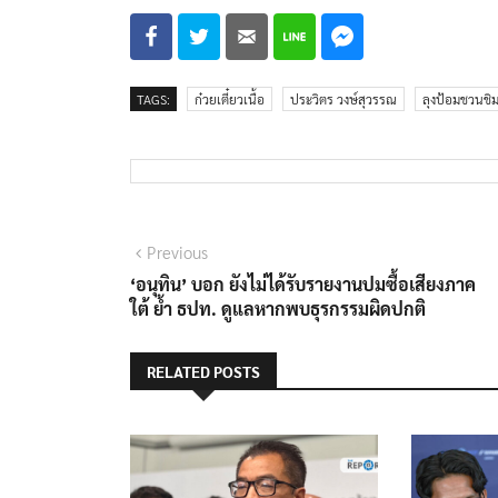
TAGS:
ก๋วยเตี๋ยวเนื้อ
ประวิตร วงษ์สุวรรณ
ลุงป้อมชวนชิ
แนะแนว
Previous
Previous
post:
‘อนุทิน’ บอก ยังไม่ได้รับรายงานปมซื้อเสียงภาค
เรื่อง
ใต้ ย้ำ ธปท. ดูแลหากพบธุรกรรมผิดปกติ
RELATED POSTS