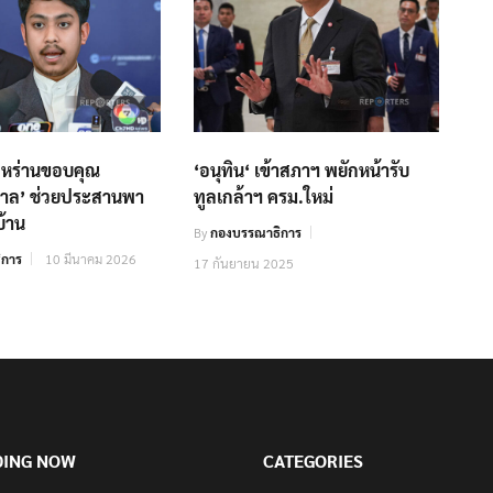
ิหร่านขอบคุณ
‘อนุทิน‘ เข้าสภาฯ พยักหน้ารับ
ฐบาล’ ช่วยประสานพา
ทูลเกล้าฯ ครม.ใหม่
้าน
By
กองบรรณาธิการ
ิการ
10 มีนาคม 2026
17 กันยายน 2025
DING NOW
CATEGORIES