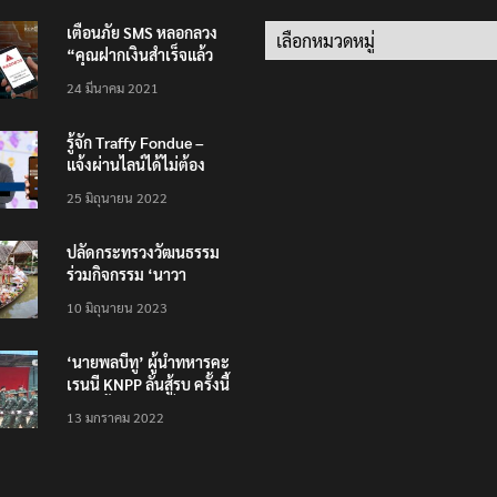
เตือนภัย SMS หลอกลวง
Categories
“คุณฝากเงินสำเร็จแล้ว
200,000 บาท”
24 มีนาคม 2021
รู้จัก Traffy Fondue –
แจ้งผ่านไลน์ได้ไม่ต้อง
โหลดแอพใหม่ – แจ้งได้
25 มิถุนายน 2022
ทั่วไทย ไม่ใช่แค่ในกรุง
ปลัดกระทรวงวัฒนธรรม
ร่วมกิจกรรม ‘นาวา
ภิกขาจาร’ แต่งชุดไทย
10 มิถุนายน 2023
ตักบาตรทางน้ำ
‘นายพลบีทู’ ผู้นำทหารคะ
เรนนี KNPP ลั่นสู้รบ ครั้งนี้
เป็นครั้งสุดท้าย ที่
13 มกราคม 2022
ประชาชนต้องชนะ