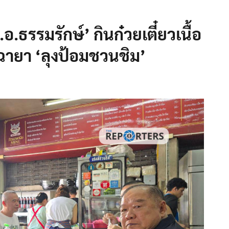
.ธรรมรักษ์’ กินก๋วยเตี๋ยวเนื้อ
ฉายา ‘ลุงป้อมชวนชิม’