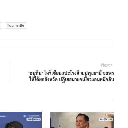
ม
วัฒนาพานิช
Next
Next
post:
‘อนุทิน’ ไหว้เซียนแปะโรงสี จ.ปทุมธานี ขอพร
ให้ได้ยกจังหวัด ปฏิเสธนายกเบี้ยวงอนหนีกลับ