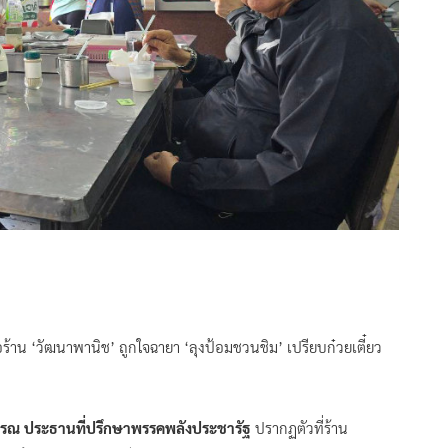
้อร้าน ‘วัฒนาพานิช’ ถูกใจฉายา ‘ลุงป้อมชวนชิม’ เปรียบก๋วยเตี๋ยว
วรรณ ประธานที่ปรึกษาพรรคพลังประชารัฐ
ปรากฏตัวที่ร้าน