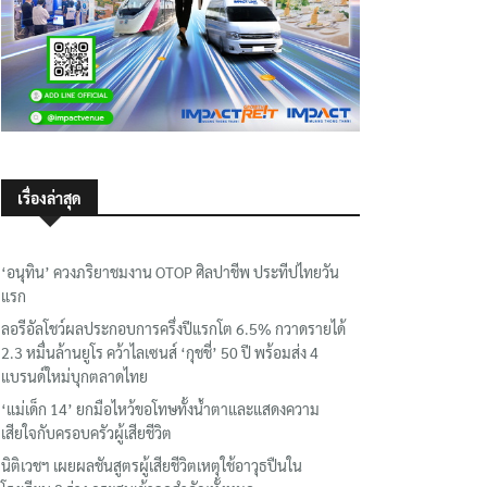
เรื่องล่าสุด
‘อนุทิน’ ควงภริยาชมงาน OTOP ศิลปาชีพ ประทีปไทยวัน
แรก
ลอรีอัลโชว์ผลประกอบการครึ่งปีแรกโต 6.5% กวาดรายได้
2.3 หมื่นล้านยูโร คว้าไลเซนส์ ‘กุชชี่’ 50 ปี พร้อมส่ง 4
แบรนด์ใหม่บุกตลาดไทย
‘แม่เด็ก 14’ ยกมือไหว้ขอโทษทั้งน้ำตาและแสดงความ
เสียใจกับครอบครัวผู้เสียชีวิต
นิติเวชฯ เผยผลชันสูตรผู้เสียชีวิตเหตุใช้อาวุธปืนใน