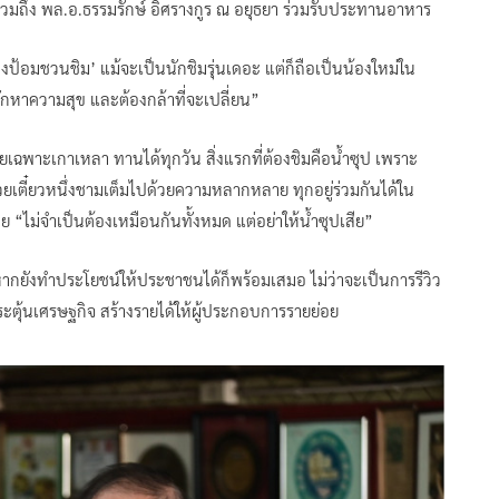
น รวมถึง พล.อ.ธรรมรักษ์ อิศรางกูร ณ อยุธยา ร่วมรับประทานอาหาร
งป้อมชวนชิม’ แม้จะเป็นนักชิมรุ่นเดอะ แต่ก็ถือเป็นน้องใหม่ใน
ักหาความสุข และต้องกล้าที่จะเปลี่ยน”
โดยเฉพาะเกาเหลา ทานได้ทุกวัน สิ่งแรกที่ต้องชิมคือน้ำซุป เพราะ
๋วยเตี๋ยวหนึ่งชามเต็มไปด้วยความหลากหลาย ทุกอยู่ร่วมกันได้ใน
 “ไม่จำเป็นต้องเหมือนกันทั้งหมด แต่อย่าให้น้ำซุปเสีย”
หากยังทำประโยชน์ให้ประชาชนได้ก็พร้อมเสมอ ไม่ว่าจะเป็นการรีวิว
ะตุ้นเศรษฐกิจ สร้างรายได้ให้ผู้ประกอบการรายย่อย