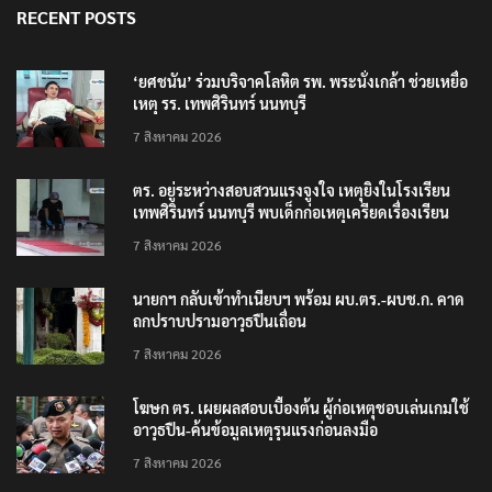
RECENT POSTS
‘ยศชนัน’ ร่วมบริจาคโลหิต รพ. พระนั่งเกล้า ช่วยเหยื่อ
เหตุ รร. เทพศิรินทร์ นนทบุรี
7 สิงหาคม 2026
ตร. อยู่ระหว่างสอบสวนแรงจูงใจ เหตุยิงในโรงเรียน
เทพศิรินทร์ นนทบุรี พบเด็กก่อเหตุเครียดเรื่องเรียน
7 สิงหาคม 2026
นายกฯ กลับเข้าทำเนียบฯ พร้อม ผบ.ตร.-ผบช.ก. คาด
ถกปราบปรามอาวุธปืนเถื่อน
7 สิงหาคม 2026
โฆษก ตร. เผยผลสอบเบื้องต้น ผู้ก่อเหตุชอบเล่นเกมใช้
อาวุธปืน-ค้นข้อมูลเหตุรุนแรงก่อนลงมือ
7 สิงหาคม 2026