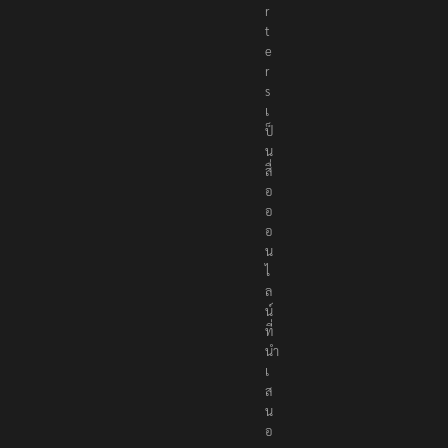
r
t
e
r
s
เ
ป็
น
สื่
อ
อ
อ
น
ไ
ล
น์
ที่
นำ
เ
ส
น
อ