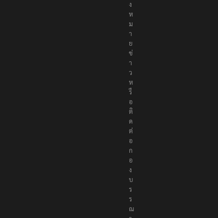
ง
ห
ม
า
ย
ข่
า
ว
ห
รื
อ
ติ
ด
ต่
อ
ก
อ
ง
บ
ร
ร
ณ