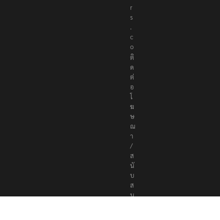
r
s
.
c
o
ติ
ด
ต่
อ
โ
ฆ
ษ
ณ
า
/
ส
นั
บ
ส
นุ
น
a