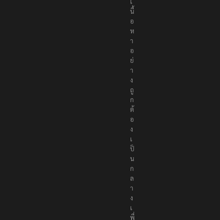
เ
นื้
อ
ห
า
อ
ย่
า
ง
ถู
ก
ต้
อ
ง
เ
ป็
น
ก
ล
า
ง
เ
พื่