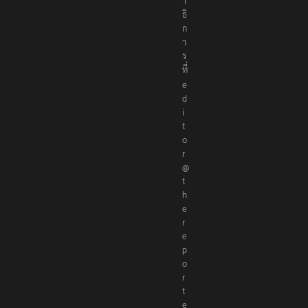
า
ธิ
ก
า
ร
ที่
e
d
i
t
o
r
@
t
h
e
r
e
p
o
r
t
e