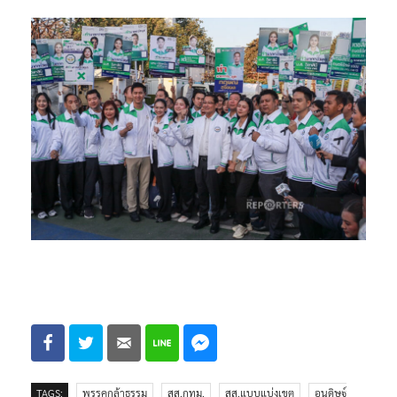
TAGS:
พรรคกล้าธรรม
สส.กทม.
สส.แบบแบ่งเขต
อนุดิษฐ์