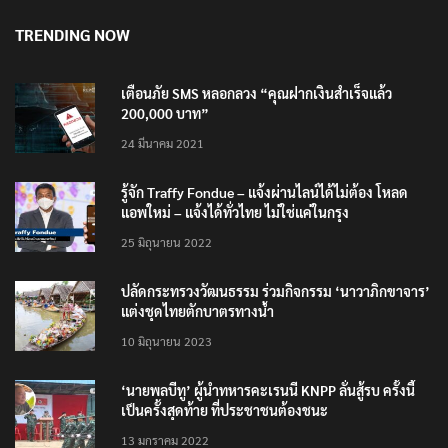
TRENDING NOW
เตือนภัย SMS หลอกลวง “คุณฝากเงินสำเร็จแล้ว
200,000 บาท”
24 มีนาคม 2021
รู้จัก Traffy Fondue – แจ้งผ่านไลน์ได้ไม่ต้อง โหลด
แอพใหม่ – แจ้งได้ทั่วไทย ไม่ใช่แค่ในกรุง
25 มิถุนายน 2022
ปลัดกระทรวงวัฒนธรรม ร่วมกิจกรรม ‘นาวาภิกขาจาร’
แต่งชุดไทยตักบาตรทางน้ำ
10 มิถุนายน 2023
‘นายพลบีทู’ ผู้นำทหารคะเรนนี KNPP ลั่นสู้รบ ครั้งนี้
เป็นครั้งสุดท้าย ที่ประชาชนต้องชนะ
13 มกราคม 2022