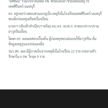
‘ยศชนัน’ ร่วมบริจาคโลหิต รพ. พระนั่งเกล้า ช่วยเหยื่อเหตุ รร.
เทพศิรินทร์ นนทบุรี
ตร. อยู่ระหว่างสอบสวนแรงจูงใจ เหตุยิงในโรงเรียนเทพศิรินทร์ นนทบุรี
พบเด็กก่อเหตุเครียดเรื่องเรียน
นายกฯ กลับเข้าทำเนียบฯ พร้อม ผบ.ตร.-ผบช.ก. คาดถกปราบปราม
อาวุธปืนเถื่อน
โฆษก ตร. เผยผลสอบเบื้องต้น ผู้ก่อเหตุชอบเล่นเกมใช้อาวุธปืน-ค้น
ข้อมูลเหตุรุนแรงก่อนลงมือ
รมว.สธ. เผย มีผู้บาดเจ็บจากเหตุยิงในโรงเรียน 22 ราย กระจายตัว
รักษาใน 6 รพ. วิกฤต 9 ราย