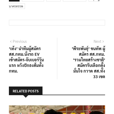
นาครทรรพ
แนะแนว
Previous
Next
Previous
Next
post:
post:
‘เท้ง’ นำทีมผู้สมัคร
’พีระพันธุ์‘ ขนทัพ ผู้
เรื่อง
สส.กทม.นั่งรถ EV
สมัคร สส.กทม.
เข้าสมัคร-จับเบอร์วัน
‘รวมไทยสร้างชาติ‘
แรก หวังปักธงส้มทั้ง
สมัครรับเลือกตั้ง
กทม.
มั่นใจ กวาด สส.ทั้ง
33 เขต
RELATED POSTS