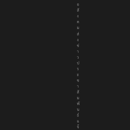
อ
สั
ง
ค
ม
ส่
ง
ข่
า
ว
ป
ร
ะ
ช
า
สั
ม
พั
น
ธ์
แ
จ้