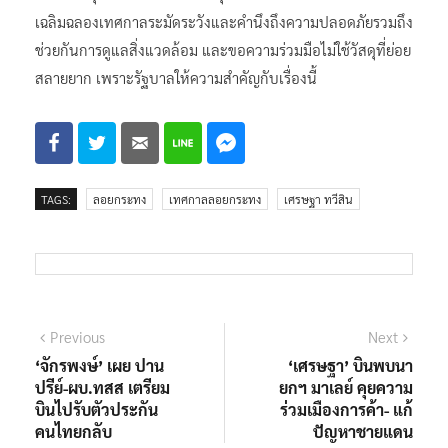
เฉลิมฉลองเทศกาลระมัดระวังและคำนึงถึงความปลอดภัยรวมถึง
ช่วยกันการดูแลสิ่งแวดล้อม และขอความร่วมมือไม่ใช้วัสดุที่ย่อย
สลายยาก เพราะรัฐบาลให้ความสำคัญกับเรื่องนี้
TAGS:
ลอยกระทง
เทศกาลลอยกระทง
เศรษฐา ทวีสิน
แนะแนว
Previous
Next
Previous
Next
post:
post:
‘จักรพงษ์’ เผย ปาน
‘เศรษฐา’ บินพบนา
เรื่อง
ปรีย์-ผบ.ทสส เตรียม
ยกฯ มาเลย์ คุยความ
บินไปรับตัวประกัน
ร่วมเมืองการค้า- แก้
คนไทยกลับ
ปัญหาชายแดน