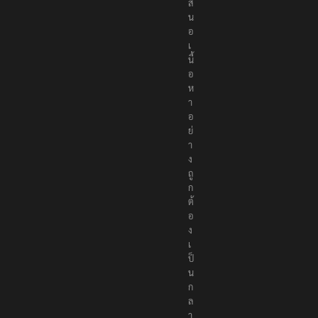
ส
น
อ
เ
นื้
อ
ห
า
อ
ย่
า
ง
ถู
ก
ต้
อ
ง
เ
ป็
น
ก
ล
า