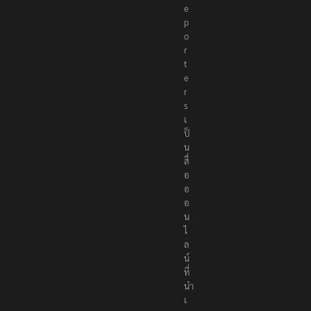
e
p
o
r
t
e
r
s
เ
ป็
น
สื่
อ
อ
อ
น
ไ
ล
น์
ที่
นำ
เ