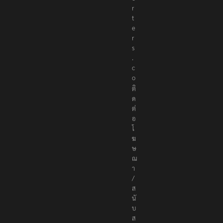
r
t
e
r
s
.
c
o
ติ
ด
ต่
อ
โ
ฆ
ษ
ณ
า
/
ส
นั
บ
ส