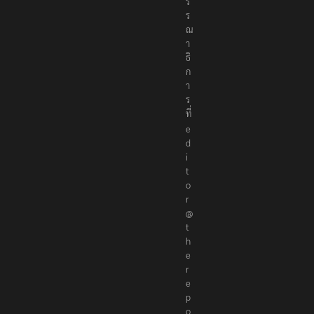
ร
ร
ณ
า
ธิ
ก
า
ร
ที่
e
d
i
t
o
r
@
t
h
e
r
e
p
o