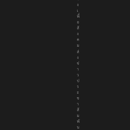
ง
เ
พื่
อ
สั
ง
ค
ม
ส่
ง
ข่
า
ว
ป
ร
ะ
ช
า
สั
ม
พั
น