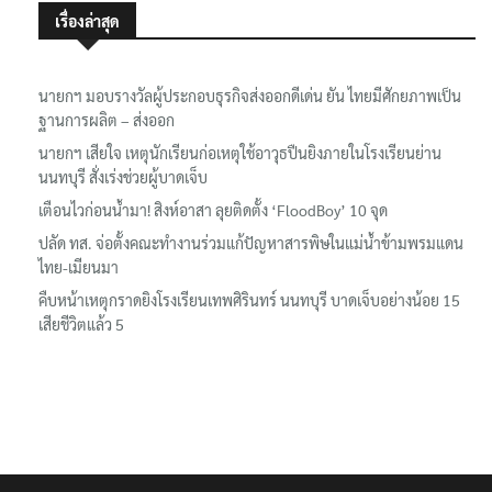
เรื่องล่าสุด
นายกฯ มอบรางวัลผู้ประกอบธุรกิจส่งออกดีเด่น ยัน ไทยมีศักยภาพเป็น
ฐานการผลิต – ส่งออก
นายกฯ เสียใจ เหตุนักเรียนก่อเหตุใช้อาวุธปืนยิงภายในโรงเรียนย่าน
นนทบุรี สั่งเร่งช่วยผู้บาดเจ็บ
เตือนไวก่อนน้ำมา! สิงห์อาสา ลุยติดตั้ง ‘FloodBoy’ 10 จุด
ปลัด ทส. จ่อตั้งคณะทำงานร่วมแก้ปัญหาสารพิษในแม่น้ำข้ามพรมแดน
ไทย-เมียนมา
คืบหน้าเหตุกราดยิงโรงเรียนเทพศิรินทร์ นนทบุรี บาดเจ็บอย่างน้อย 15
เสียชีวิตแล้ว 5