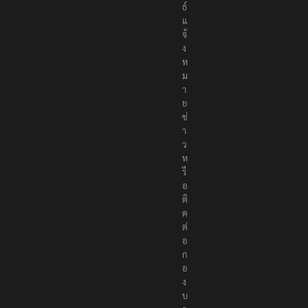
ธ์
แ
จ้
ง
ห
ม
า
ย
ข่
า
ว
ห
รื
อ
ติ
ด
ต่
อ
ก
อ
ง
บ