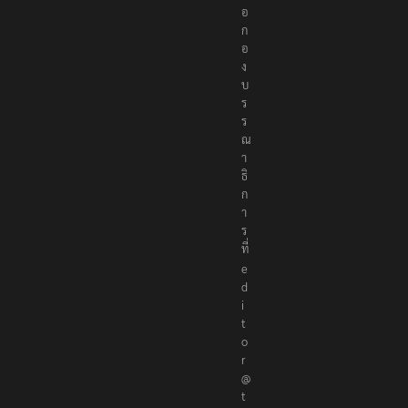
ด
ต่
อ
ก
อ
ง
บ
ร
ร
ณ
า
ธิ
ก
า
ร
ที่
e
d
i
t
o
r