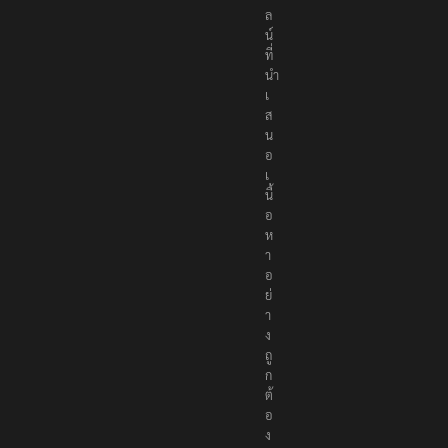
น
ไ
ล
น์
ที่
นำ
เ
ส
น
อ
เ
นื้
อ
ห
า
อ
ย่
า
ง
ถู
ก
ต้