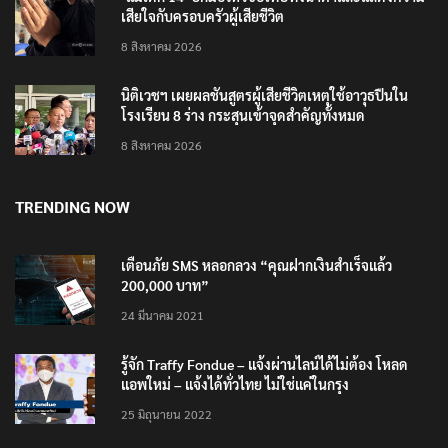
‘แม่เด็ก 14’ ยกมือไหว้ขอโทษทั้งน้ำตาและแสดงความ
เสียใจกับครอบครัวผู้เสียชีวิต
8 สิงหาคม 2026
นิติเวชฯ เผยผลชันสูตรผู้เสียชีวิตเหตุใช้อาวุธปืนใน
โรงเรียน 8 ร่าง กระสุนเข้าจุดสำคัญทั้งหมด
8 สิงหาคม 2026
TRENDING NOW
เตือนภัย SMS หลอกลวง “คุณฝากเงินสำเร็จแล้ว
200,000 บาท”
24 มีนาคม 2021
รู้จัก Traffy Fondue – แจ้งผ่านไลน์ได้ไม่ต้อง โหลด
แอพใหม่ – แจ้งได้ทั่วไทย ไม่ใช่แค่ในกรุง