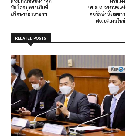
แนะแนว
Previous
Next
Previous
Next
post:
post:
ครม.เห็นชอบตั้ง ‘ศุภ
ครม.ตั้ง
เรื่อง
ชัย ใจสมุทร’ เป็นที่
‘พ.ต.ท.วรรณพงษ์
ปรึกษารองนายกฯ
คชรักษ์’ นั่งเลขาฯ
ศอ.บต.คนใหม่
RELATED POSTS