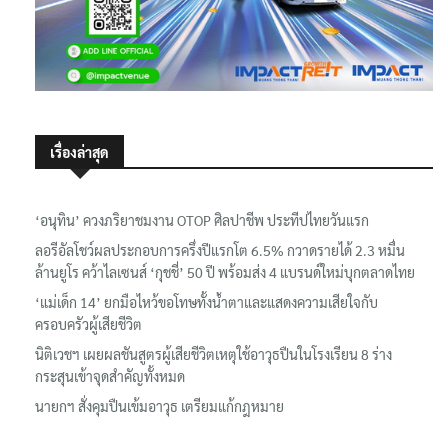
เรื่องล่าสุด
‘อนุทิน’ ควงภริยาชมงาน OTOP ศิลปาชีพ ประทีปไทยวันแรก
ลอรีอัลโชว์ผลประกอบการครึ่งปีแรกโต 6.5% กวาดรายได้ 2.3 หมื่น
ล้านยูโร คว้าไลเซนส์ ‘กุชชี่’ 50 ปี พร้อมส่ง 4 แบรนด์ใหม่บุกตลาดไทย
‘แม่เด็ก 14’ ยกมือไหว้ขอโทษทั้งน้ำตาและแสดงความเสียใจกับ
ครอบครัวผู้เสียชีวิต
นิติเวชฯ เผยผลชันสูตรผู้เสียชีวิตเหตุใช้อาวุธปืนในโรงเรียน 8 ร่าง
กระสุนเข้าจุดสำคัญทั้งหมด