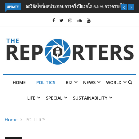
UPDATE
ลอรีอัลโชว์ผลประกอบการครึ่งปีแรกโต 6.5% กวาดรายได้ 2.3 หมื่นล้านยูโร
คว้าไลเซนส์ ‘กุชชี่’ 50 ปี พร้อมส่ง 4 แบรนด์ใหม่บุกตลาดไทย
HOME
POLITICS
BIZ
NEWS
WORLD
LIFE
SPECIAL
SUSTAINABILITY
Home
POLITICS