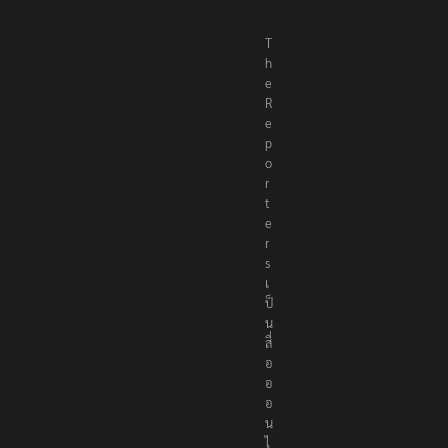
T
h
e
R
e
p
o
r
t
e
r
s
เ
ป็
น
สื่
อ
อ
อ