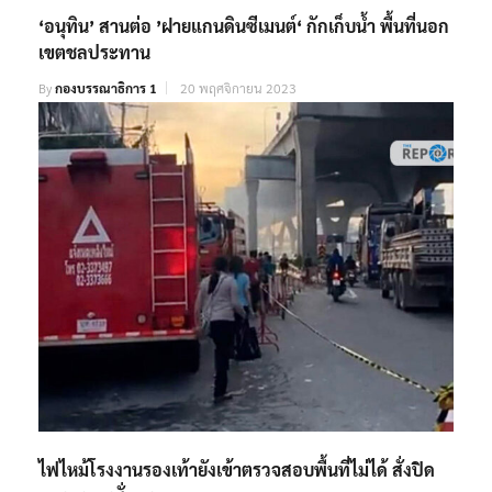
‘อนุทิน’ สานต่อ ’ฝายแกนดินซีเมนต์‘ กักเก็บน้ำ พื้นที่นอก
เขตชลประทาน
By
กองบรรณาธิการ 1
20 พฤศจิกายน 2023