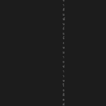
ร
ะ
ช
า
สั
ม
พั
น
ธ์
แ
จ้
ง
ห
ม
า
ย
ข่
า
ว
ห
รื
อ
ติ