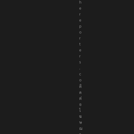
@
t
h
e
r
e
p
o
r
t
e
r
s
.
c
o
ติ
ด
ต่
อ
โ
ฆ