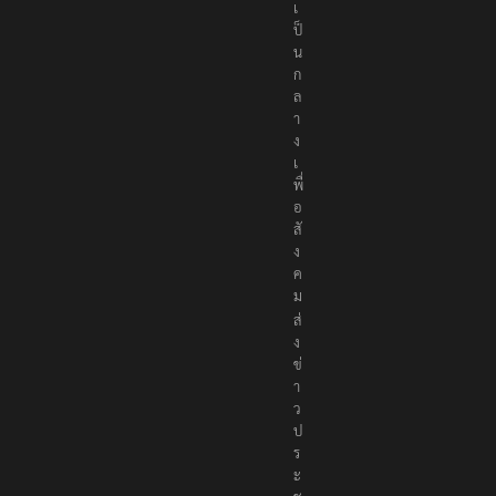
อ
ง
เ
ป็
น
ก
ล
า
ง
เ
พื่
อ
สั
ง
ค
ม
ส่
ง
ข่
า
ว
ป