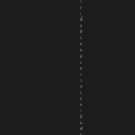
า
ง
เ
พื่
อ
สั
ง
ค
ม
ส่
ง
ข่
า
ว
ป
ร
ะ
ช
า
สั
ม
พั
น