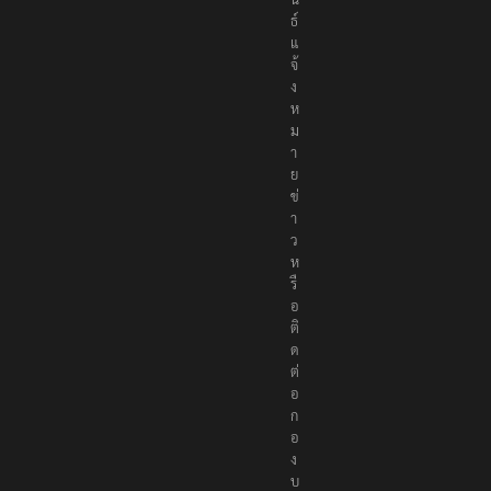
ธ์
แ
จ้
ง
ห
ม
า
ย
ข่
า
ว
ห
รื
อ
ติ
ด
ต่
อ
ก
อ
ง
บ