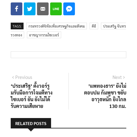
TAGS:
กระทรวงดิจิทัลเพื่อเศรษฐกิจและสังคม
ดีอี
ประเสริฐ จันทร
รวงทอง
อาชญากรรมไซเบอร์
แนะแนว
Previous
Next
Previous
Next
post:
post:
‘ประเสริฐ’ ตั้งวอร์รู
’แพทองธาร‘ ยังไม่
เรื่อง
มรับมือการโจมตีทาง
ตอบปม กัมพูชา ขยับ
ไซเบอร์ ยัน ยังไม่ได้
อาวุธหนัก ยิงไกล
รับความเสียหาย
130 กม.
RELATED POSTS