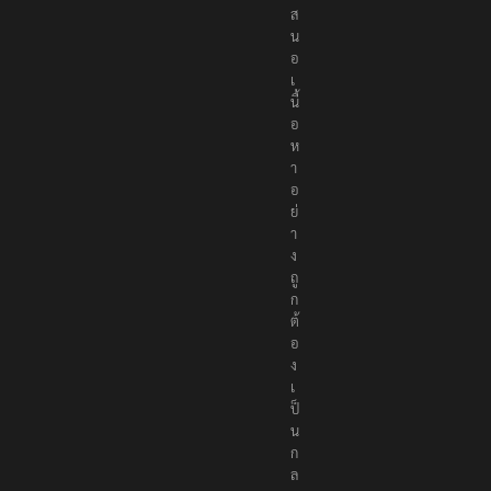
ส
น
อ
เ
นื้
อ
ห
า
อ
ย่
า
ง
ถู
ก
ต้
อ
ง
เ
ป็
น
ก
ล