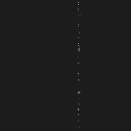
ร
ร
ณ
า
ธิ
ก
า
ร
ที่
e
d
i
t
o
r
@
t
h
e
r
e
p