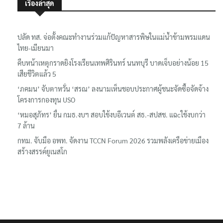
เรื่องล่าสุด
ปลัด ทส. จ่อตั้งคณะทำงานร่วมแก้ปัญหาสารพิษในแม่น้ำข้ามพรมแดน
ไทย-เมียนมา
คืบหน้าเหตุกราดยิงโรงเรียนเทพศิรินทร์ นนทบุรี บาดเจ็บอย่างน้อย 15
เสียชีวิตแล้ว 5
‘ภคมน’ จับตาหวั่น ‘สรณ’ ลงนามเห็นชอบประกาศผู้ชนะจัดซื้อจัดจ้าง
โครงการกองทุน USO
‘หมอสุภัทร’ ยื่น กมธ.งบฯ สอบใช้งบอีเวนต์ สธ.-สปสช. แฉcใช้งบกว่า
7 ล้าน
กทม. จับมือ อพท. จัดงาน TCCN Forum 2026 รวมพลังเครือข่ายเมือง
สร้างสรรค์ยูเนสโก