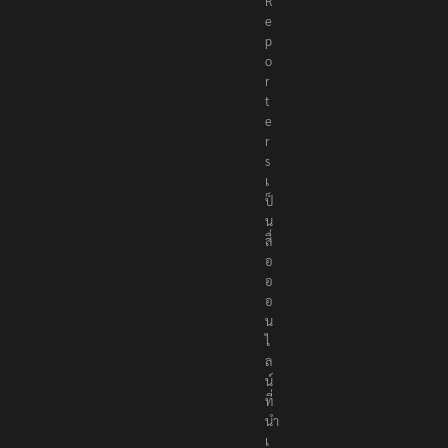
R
e
p
o
r
t
e
r
s
เ
ป็
น
สื่
อ
อ
อ
น
ไ
ล
น์
ที่
นำ
เ