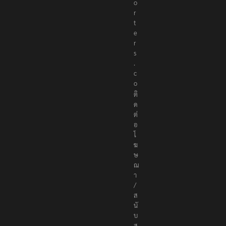
o
r
t
e
r
s
.
c
o
ติ
ด
ต่
อ
โ
ฆ
ษ
ณ
า
/
ส
นั
บ
ส