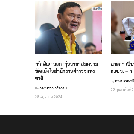
’ทักษิณ‘ บอก ’วุ่นวาย‘ ปมความ
นายกฯ เป็
ขัดแย้งในสำนักงานตำรวจแห่ง
ก.ต.ช. – ก
ชาติ
By
กองบรรณาธ
By
กองบรรณาธิการ 1
25 กุมภาพันธ์ 
28 มิถุนายน 2024