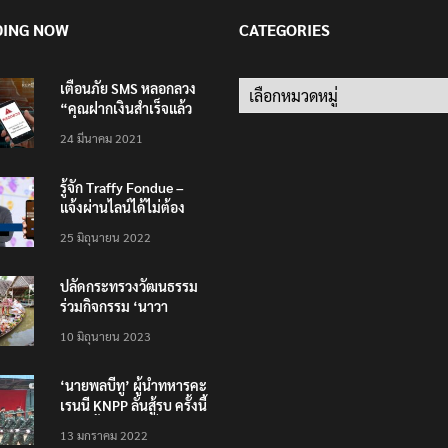
DING NOW
CATEGORIES
เตือนภัย SMS หลอกลวง
Categories
“คุณฝากเงินสำเร็จแล้ว
200,000 บาท”
24 มีนาคม 2021
รู้จัก Traffy Fondue –
แจ้งผ่านไลน์ได้ไม่ต้อง
โหลดแอพใหม่ – แจ้งได้
25 มิถุนายน 2022
ทั่วไทย ไม่ใช่แค่ในกรุง
ปลัดกระทรวงวัฒนธรรม
ร่วมกิจกรรม ‘นาวา
ภิกขาจาร’ แต่งชุดไทย
10 มิถุนายน 2023
ตักบาตรทางน้ำ
‘นายพลบีทู’ ผู้นำทหารคะ
เรนนี KNPP ลั่นสู้รบ ครั้งนี้
เป็นครั้งสุดท้าย ที่
13 มกราคม 2022
ประชาชนต้องชนะ