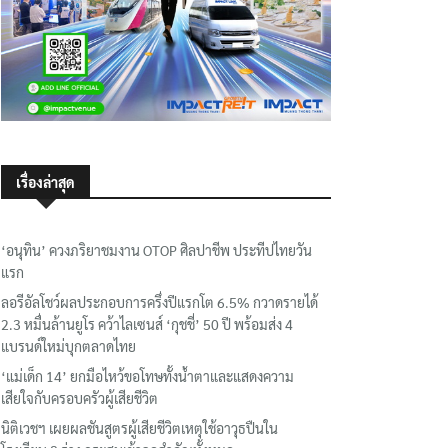
เรื่องล่าสุด
‘อนุทิน’ ควงภริยาชมงาน OTOP ศิลปาชีพ ประทีปไทยวัน
แรก
ลอรีอัลโชว์ผลประกอบการครึ่งปีแรกโต 6.5% กวาดรายได้
2.3 หมื่นล้านยูโร คว้าไลเซนส์ ‘กุชชี่’ 50 ปี พร้อมส่ง 4
แบรนด์ใหม่บุกตลาดไทย
‘แม่เด็ก 14’ ยกมือไหว้ขอโทษทั้งน้ำตาและแสดงความ
เสียใจกับครอบครัวผู้เสียชีวิต
นิติเวชฯ เผยผลชันสูตรผู้เสียชีวิตเหตุใช้อาวุธปืนใน