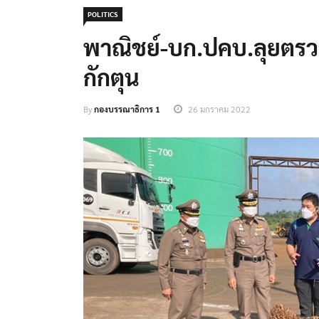
POLITICS
พาณิชย์-บก.ปคบ.ลุยตรว
กักตุน
By
กองบรรณาธิการ 1
26 มกราคม 2022