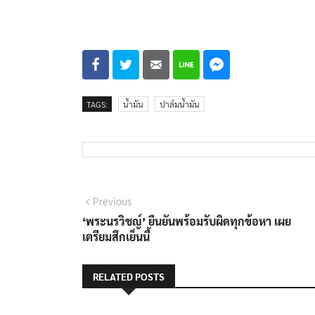
TAGS:
น้ำมัน
ปาล์มน้ำมัน
แนะแนว
Previous
Previous
post:
‘พระนรวิชญ์’ ยืนยันพร้อมรับผิดทุกข้อหา เผย
เรื่อง
เตรียมสึกเย็นนี้
RELATED POSTS