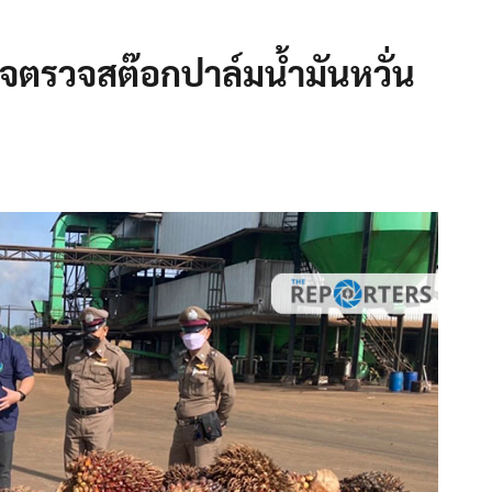
จตรวจสต๊อกปาล์มน้ำมันหวั่น