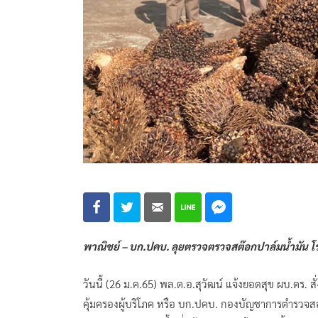
พาณิชย์ – บก.ปคบ. ลุยตรวจตรวจสต๊อกปาล์มน้ำมัน โรง
วันนี้ (26 ม.ค.65) พล.ต.อ.สุวัฒน์ แจ้งยอดสุข ผบ.ตร
คุ้มครองผู้บริโภค หรือ บก.ปคบ. กองบัญชาการตำรวจ