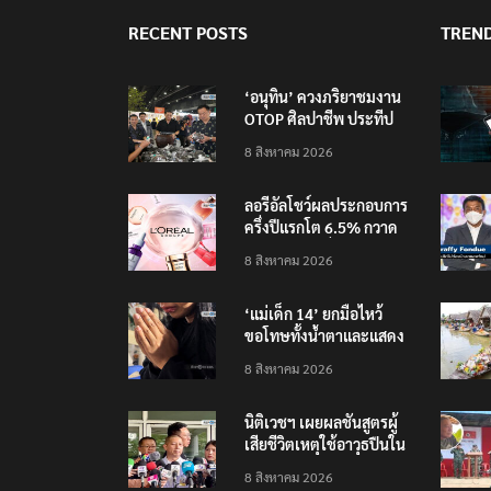
RECENT POSTS
TREN
‘อนุทิน’ ควงภริยาชมงาน
OTOP ศิลปาชีพ ประทีป
ไทยวันแรก
8 สิงหาคม 2026
ลอรีอัลโชว์ผลประกอบการ
ครึ่งปีแรกโต 6.5% กวาด
รายได้ 2.3 หมื่นล้านยูโร
8 สิงหาคม 2026
คว้าไลเซนส์ ‘กุชชี่’ 50 ปี
พร้อมส่ง 4 แบรนด์ใหม่บุก
‘แม่เด็ก 14’ ยกมือไหว้
ตลาดไทย
ขอโทษทั้งน้ำตาและแสดง
ความเสียใจกับครอบครัวผู้
8 สิงหาคม 2026
เสียชีวิต
นิติเวชฯ เผยผลชันสูตรผู้
เสียชีวิตเหตุใช้อาวุธปืนใน
โรงเรียน 8 ร่าง กระสุนเข้า
8 สิงหาคม 2026
จุดสำคัญทั้งหมด