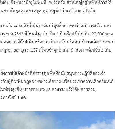
บ ซึ่งพบว่ามีอยู่ในพื้นที่ 25 จังหวัด ส่วนใหญ่อยู่ในพื้นที่ภาคใต้
ะนอง พัทลุง สงขลา สตูล สุราษฎร์ธานี นราธิวาส เป็นต้น
รงกลั่น และคลังน้ำมันปาล์มบริสุทธิ์ หากพบว่าไม่มีการแจ้งครอบ
าร พ.ศ.2542 มีโทษจำคุกไม่เกิน 1 ปี หรือปรับไม่เกิน 20,000 บาท
ท ตลอดเวลาที่ยังฝ่าฝืนหรือจนกว่าจะแจ้ง หรือหากมีการแจ้งการครอบ
กฎหมายอาญา ม.137 มีโทษจำคุกไม่เกิน 6 เดือน หรือปรับไม่เกิน
สั่งการให้เจ้าหน้าที่ตำรวจทุกพื้นที่สนับสนุนการปฏิบัติของเจ้า
กับผู้ที่ฝ่าฝืนกฎหมายอย่างเด็ดขาด เพื่อบรรเทาความเดือดร้อนให้
นที่พุ่งสูงขึ้น หากพบเบาะแส สามารถแจ้งได้ที่ สายด่วน
งพาณิชย์ 1569