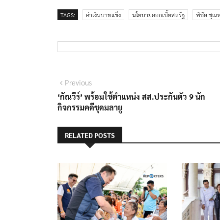
TAGS:
ค่าเงินบาทแข็ง
นโยบายดอกเบี้ยสหรัฐ
พิชัย ชุณ
แนะแนว
Previous
Previous
post:
‘กัณวีร์’ พร้อมใช้ตำแหน่ง สส.ประกันตัว​ 9​ นัก
เรื่อง
กิจกรรมคดีชุดมลายู​
RELATED POSTS