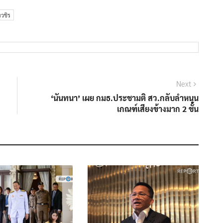
หวชิร
Next
Next
post:
‘นันทนา’ เผย กมธ.ประชามติ สว.กลับลำหนุน
เกณฑ์เสียงข้างมาก 2 ชั้น