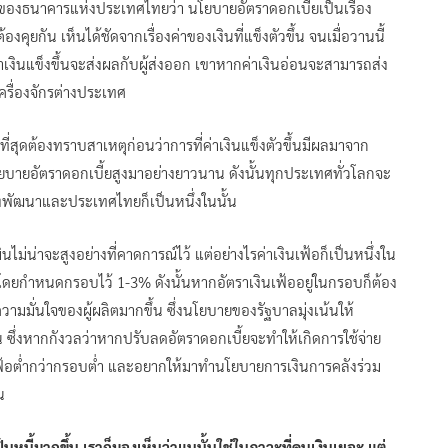
ยของธนาคารแห่งประเทศไทยว่า นโยบายอัตราดอกเบี้ยเป็นเรื่อง
้องคุยกัน เห็นได้ชัดจากเรื่องค่าของเงินที่แข็งตัวขึ้น จนเมื่อวานนี้
ี่ค่าเงินแข็งขึ้นจะส่งผลกับผู้ส่งออก เขาหากค่าเงินอ่อนจะสามารถส่ง
ครื่องจักรต่างประเทศ
ี่สุดต้องทราบสาเหตุก่อนว่าการที่ค่าเงินแข็งตัวขึ้นมีผลมาจาก
ายอัตราดอกเบี้ยสูงมาอย่างยาวนาน ดังนั้นทุกประเทศทั่วโลกจะ
ังพัฒนาและประเทศไทยก็เป็นหนึ่งในนั้น
นไม่น่าจะสูงอย่างที่คาดการณ์ไว้ แต่อย่างไรค่าเงินเฟ้อก็เป็นหนึ่งใน
โดยกำหนดกรอบไว้ 1-3% ดังนั้นหากอัตราเงินเฟ้ออยู่ในกรอบก็ต้อง
ความมั่นใจของผู้ผลิตมากขึ้น ซึ่งนโยบายของรัฐบาลมุ่งเน้นให้
 ซึ่งหากกังวลว่าหากปรับลดอัตราดอกเบี้ยจะทำให้เกิดการใช้จ่าย
นเฟ้อต่ำกว่ากรอบต่ำ และอยากให้มาทำนโยบายการเงินการคลังร่วม
น
นหนี้มากขึ้น เราก็มองเห็นว่าแนนั้นใช่ในภาวะที่คนเงินเยอะ แต่