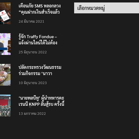
เตือนภัย SMS หลอกลวง
Categories
“คุณฝากเงินสำเร็จแล้ว
200,000 บาท”
24 มีนาคม 2021
รู้จัก Traffy Fondue –
แจ้งผ่านไลน์ได้ไม่ต้อง
โหลดแอพใหม่ – แจ้งได้
25 มิถุนายน 2022
ทั่วไทย ไม่ใช่แค่ในกรุง
ปลัดกระทรวงวัฒนธรรม
ร่วมกิจกรรม ‘นาวา
ภิกขาจาร’ แต่งชุดไทย
10 มิถุนายน 2023
ตักบาตรทางน้ำ
‘นายพลบีทู’ ผู้นำทหารคะ
เรนนี KNPP ลั่นสู้รบ ครั้งนี้
เป็นครั้งสุดท้าย ที่
13 มกราคม 2022
ประชาชนต้องชนะ