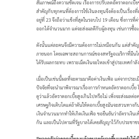
สัมภาษณ์ถึงความชัดเจน เรื่องการปรับลดอัตราดอกเบี้
สำคัญกับทุกคนที่ต้องการใช้เงินลงทุนจึงต้องเป็นเรื่องที่ต
อยู่ที่ 23 จึงถือว่าแข็งที่สุดในรอบไป 19 เดือน ซึ่งการท
ออกได้จำนวนมาก แต่จะส่งผลดีกับผู้ลงทุน เช่นการซื้อเ
ดังนั้นแต่ละคนจึงมีความต้องการไม่เหมือนกัน แต่สำคัญท
ภายนอก โดยเฉพาะสถานการณ์ของสหรัฐอเมริกาที่มีนโยบ
ได้รับผลกระทบ เพราะเม็ดเงินจะไหลเข้าสู่ประเทศกำล
เมื่อเป็นเช่นนี้ผลที่จะตามมาคือค่าเงินเฟ้อ แต่จากประเมิ
ปัจจัยที่จะนำมาพิจารณาเรื่องการกำหนดอัตราดอกเบี้ย 
ดูว่าแล้วอัตราดอกเบี้ยสูงเกินไปหรือไม่ เพิ่งจะส่งผลต่อ
เศรษฐกิจเติบโตแต่ถ้าดันให้ดอกเบี้ยสูงมันจะสวนทางกัน
เงินจำนวนมากทำให้เกิดเงินเฟ้อ ขอยืนยันว่าอัตราเงิ
กัน และเป็นไปตามที่รัฐบาลได้เคยสัญญาไว้กับประชาช
“หากกลัวว่าดอกเบี้ยลงแล้วคนจะกู้มากขึ้นและทำให้เป็