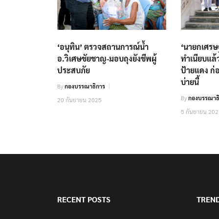
‘อนุทิน’ ตรวจสถานการณ์น้ำ
‘นายกเศรษฐ
อ.วิเศษชัยชาญ-มอบถุงยังชีพผู้
ทำเนียบแล้
ประสบภัย
ป้ายแดง ก่
บ่ายนี้
By
กองบรรณาธิการ
By
กองบรรณาธิ
20 กันยายน 2025
5 กันยายน 20
RECENT POSTS
TREN