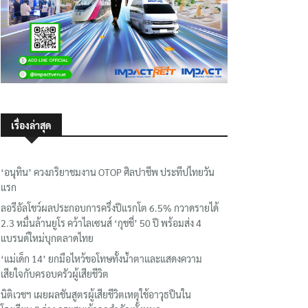
เรื่องล่าสุด
‘อนุทิน’ ควงภริยาชมงาน OTOP ศิลปาชีพ ประทีปไทยวัน
แรก
ลอรีอัลโชว์ผลประกอบการครึ่งปีแรกโต 6.5% กวาดรายได้
2.3 หมื่นล้านยูโร คว้าไลเซนส์ ‘กุชชี่’ 50 ปี พร้อมส่ง 4
แบรนด์ใหม่บุกตลาดไทย
‘แม่เด็ก 14’ ยกมือไหว้ขอโทษทั้งน้ำตาและแสดงความ
เสียใจกับครอบครัวผู้เสียชีวิต
นิติเวชฯ เผยผลชันสูตรผู้เสียชีวิตเหตุใช้อาวุธปืนใน