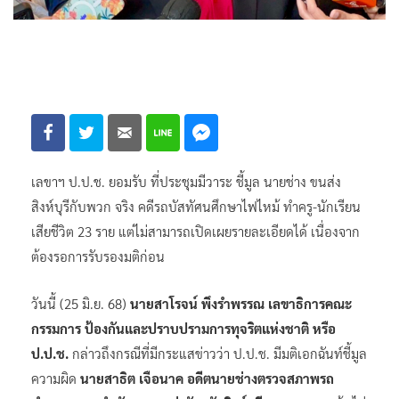
เลขาฯ​ ป.ป.ช. ยอมรับ ที่ประชุมมีวาระ​ ชี้มูล นายช่าง ขนส่ง
สิงห์บุรีกับพวก จริง คดีรถบัสทัศนศึกษาไฟไหม้ ทำครู-นักเรียน
เสียชีวิต 23 ราย​​ แต่ไม่สามารถเปิดเผยรายละเอียดได้​ เนื่องจาก
ต้องรอการรับรองมติก่อน
วันนี้ (25 มิ.ย. 68)
นายสาโรจน์ พึงรำพรรณ​ เลขาธิการคณะ
กรรมการ ป้องกันและปราบปรามการทุจริตแห่งชาติ หรือ​
ป.ป.ช.
​ กล่าวถึงกรณีที่มีกระแสข่าวว่า ป.ป.ช. มีมติเอกฉันท์ชี้มูล
ความผิด
นายสาธิต เจือนาค อดีตนายช่างตรวจสภาพรถ