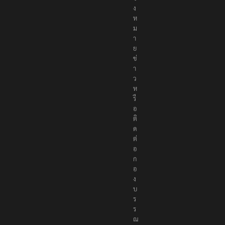
จ้
ง
ห
ม
า
ย
ข่
า
ว
ห
รื
อ
ติ
ด
ต่
อ
ก
อ
ง
บ
ร
ร