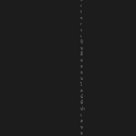
o
r
t
e
r
s
เ
ป็
น
สื่
อ
อ
อ
น
ไ
ล
น์
ที่
นำ
เ
ส
น