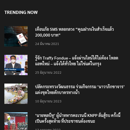
6 สิงหาคม 2026
TRENDING NOW
เตือนภัย SMS หลอกลวง “คุณฝากเงินสำเร็จแล้ว
200,000 บาท”
24 มีนาคม 2021
รู้จัก Traffy Fondue – แจ้งผ่านไลน์ได้ไม่ต้อง โหลด
แอพใหม่ – แจ้งได้ทั่วไทย ไม่ใช่แค่ในกรุง
25 มิถุนายน 2022
ปลัดกระทรวงวัฒนธรรม ร่วมกิจกรรม ‘นาวาภิกขาจาร’
แต่งชุดไทยตักบาตรทางน้ำ
10 มิถุนายน 2023
‘นายพลบีทู’ ผู้นำทหารคะเรนนี KNPP ลั่นสู้รบ ครั้งนี้
เป็นครั้งสุดท้าย ที่ประชาชนต้องชนะ