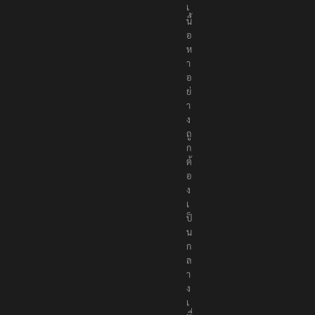
อ
เ
นื้
อ
ห
า
อ
ย่
า
ง
ถู
ก
ต้
อ
ง
เ
ป็
น
ก
ล
า
ง