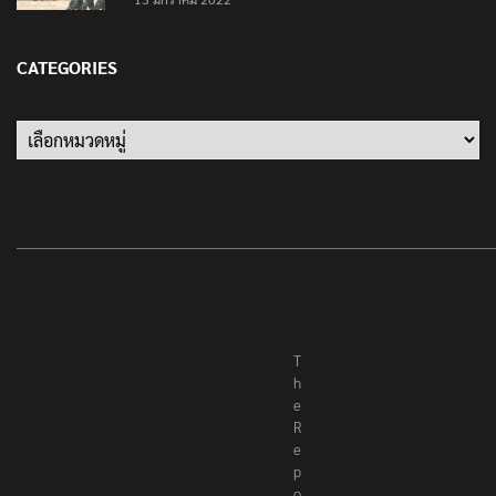
13 มกราคม 2022
CATEGORIES
Categories
T
h
e
R
e
p