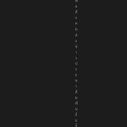
เ
พื่
อ
สั
ง
ค
ม
ส่
ง
ข่
า
ว
ป
ร
ะ
ช
า
สั
ม
พั
น
ธ์
แ