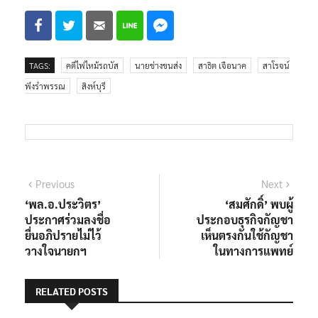
TAGS:
คดีไฟไหม้รถบัส
นายช่างขนส่ง
สาธิต เจือนาค
สาโรจน์
พึงรำพรรณ
สิงห์บุรี
แนะแนว
Previous
Next
Previous
Next
post:
post:
‘พล.อ.ประวิตร’
‘สมศักดิ์’ พบผู้
เรื่อง
ประกาศร่วมลงชื่อ
ประกอบธุรกิจกัญชา
ยื่นอภิปรายไม่ไว้
เห็นตรงกันใช้กัญชา
วางใจนายกฯ
ในทางการแพทย์
RELATED POSTS