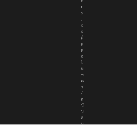
t
e
r
s
.
c
o
ติ
ด
ต่
อ
โ
ฆ
ษ
ณ
า
/
ส
นั
บ
ส
นุ
น