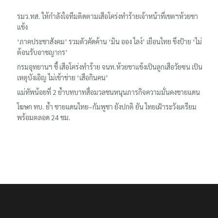
รมว.ทส. ให้กำลังใจทีมติดตามเสือโคร่งทำร้ายเจ้าหน้าที่เขตฯห้วยขา
แข้ง
‘ภาคประชาสังคม’ รวมตัวคัดค้าน ‘มิน ออง ไลง์’ เยือนไทย ขึงป้าย ‘ไม่
ต้อนรับอาชญากร’
กรมอุทยานฯ ชี้ เสือโคร่งทำร้าย จนท.ห้วยขาแข้งเป็นลูกเสือวัยซน เป็น
เหตุบังเอิญ ไม่เข้าข่าย ‘เสือกินคน’
แม่ทัพน้อยที่ 2 ย้ำบทบาทสื่อมวลชนหนุนภารกิจความมั่นคงชายแดน
โฆษก ทบ. ย้ำ ชายแดนไทย–กัมพูชา ยังปกติ ยัน ไทยเฝ้าระวังเตรียม
พร้อมตลอด 24 ชม.