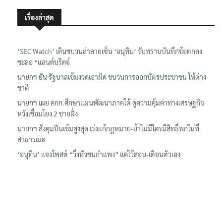
เรื่องล่าสุด
‘SEC Watch’ เดินขบวนล่าลายเซ็น ‘อนุทิน’ รับทราบบันทึกข้อตกลง
ชะลอ “แลนด์บริดจ์
นายกฯ ยัน รัฐบาลเข้มงวดเอาผิด ขบวนการออกบัตรประชาชน ให้ต่าง
ชาติ
นายกฯ เผย คกก.ศึกษาแผนพัฒนาภาคใต้ ดูความคุ้มค่าทางเศรษฐกิจ
หวังเชื่อมโยง 2 ชายฝั่ง
นายกฯ สั่งคุมปืนเข้มสูงสุด เร่งแก้กฎหมาย-ย้ำไม่มีใครมีสิทธิ์พกในที่
สาธารณะ
‘อนุทิน’ แจงโพสต์ “วิ่งหัวชนกำแพง” แค่ไว้สอน-เตือนตัวเอง