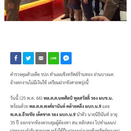
ตำรวจคุมตัวอดีต รปภ.ทำแผนชิงทรัพย์ร้านทอง ย่านบางแค
อ้างตกงานไม่มีเงินใช้ เตรียมฝากขังศาลพรุ่งนี้
วันนี้ (25 พ.ค. 66)
พล.ต.ต.นพศิลป์ พูลสวัสดิ์ รอง ผบช.น.
พร้อมด้วย
พล.ต.ต.พงศ์อานันต์ คล้ายคลึง ผบก.น.9
และ
พ.ต.อ.ธีระชัย เด็ดขาด รอง ผบก.น.9
นำตัว นายนิธินันท์ อายุ
35 ปี ออกจากห้องควบคุมผู้ต้องหา สน.หลักสอง ไปทำแผนป
ประกอบคำรับสารภาพ หลังใช้ปืนปลอมก่อเหตุชิงทรัพย์ทองรูป