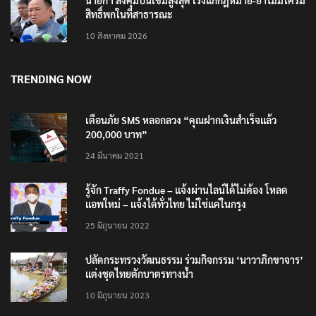
นายกฯ สั่งคุมปืนเข้มสูงสุด เร่งแก้กฎหมาย-ย้ำไม่มีใครมี
สิทธิ์พกในที่สาธารณะ
10 สิงหาคม 2026
TRENDING NOW
เตือนภัย SMS หลอกลวง “คุณฝากเงินสำเร็จแล้ว
200,000 บาท”
24 มีนาคม 2021
รู้จัก Traffy Fondue – แจ้งผ่านไลน์ได้ไม่ต้อง โหลด
แอพใหม่ – แจ้งได้ทั่วไทย ไม่ใช่แค่ในกรุง
25 มิถุนายน 2022
ปลัดกระทรวงวัฒนธรรม ร่วมกิจกรรม ‘นาวาภิกขาจาร’
แต่งชุดไทยตักบาตรทางน้ำ
10 มิถุนายน 2023