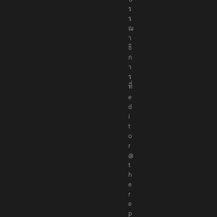
ร
ร
ณ
า
ธิ
ก
า
ร
ที่
e
d
i
t
o
r
@
t
h
e
r
e
p