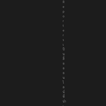
R
e
p
o
r
t
e
r
s
เ
ป็
น
สื่
อ
อ
อ
น
ไ
ล
น์
ที่
นำ
เ