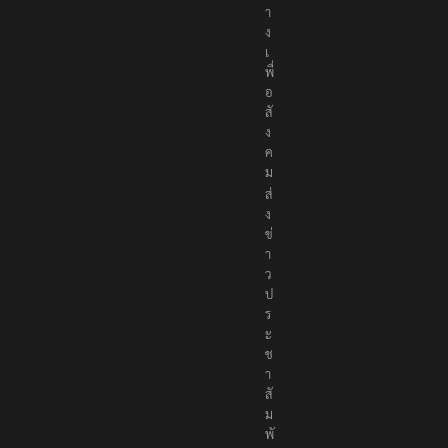
า
ง
เ
พื่
อ
สั
ง
ค
ม
ส่
ง
ข่
า
ว
ป
ร
ะ
ช
า
สั
ม
พั