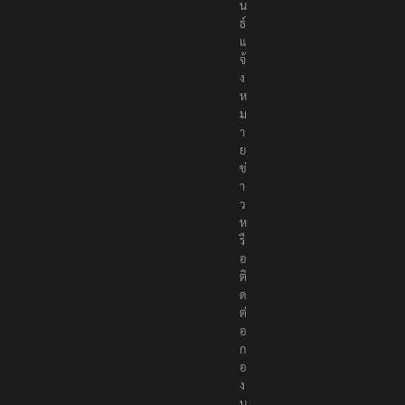
น
ธ์
แ
จ้
ง
ห
ม
า
ย
ข่
า
ว
ห
รื
อ
ติ
ด
ต่
อ
ก
อ
ง
บ