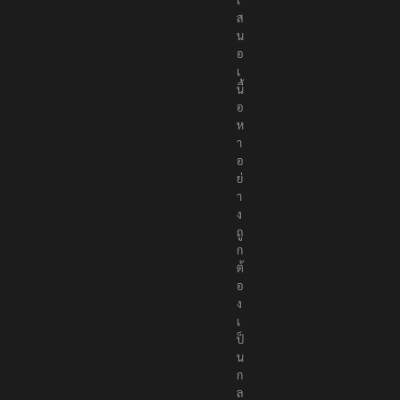
ส
น
อ
เ
นื้
อ
ห
า
อ
ย่
า
ง
ถู
ก
ต้
อ
ง
เ
ป็
น
ก
ล