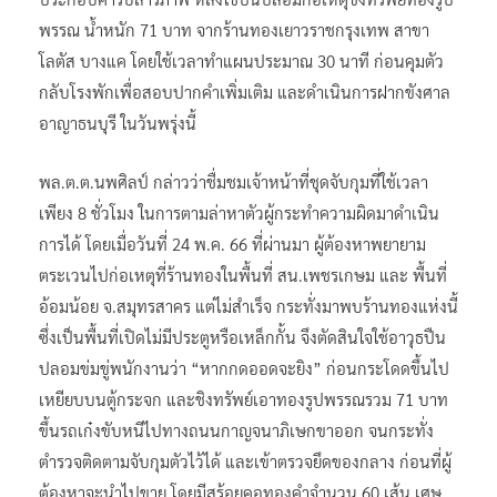
พรรณ น้ำหนัก 71 บาท จากร้านทองเยาวราชกรุงเทพ สาขา
โลตัส บางแค โดยใช้เวลาทำแผนประมาณ 30 นาที ก่อนคุมตัว
กลับโรงพักเพื่อสอบปากคำเพิ่มเติม และดำเนินการฝากขังศาล
อาญาธนบุรี ในวันพรุ่งนี้
พล.ต.ต.นพศิลป์ กล่าวว่าชื่มชมเจ้าหน้าที่ชุดจับกุมที่ใช้เวลา
เพียง 8 ชั่วโมง ในการตามล่าหาตัวผู้กระทำความผิดมาดำเนิน
การได้ โดยเมื่อวันที่ 24 พ.ค. 66 ที่ผ่านมา ผู้ต้องหาพยายาม
ตระเวนไปก่อเหตุที่ร้านทองในพื้นที่ สน.เพชรเกษม และ พื้นที่
อ้อมน้อย จ.สมุทรสาคร แต่ไม่สำเร็จ กระทั่งมาพบร้านทองแห่งนี้
ซึ่งเป็นพื้นที่เปิดไม่มีประตูหรือเหล็กกั้น จึงตัดสินใจใช้อาวุธปืน
ปลอมข่มขู่พนักงานว่า “หากกดออดจะยิง” ก่อนกระโดดขึ้นไป
เหยียบบนตู้กระจก และชิงทรัพย์เอาทองรูปพรรณรวม 71 บาท
ขึ้นรถเก๋งขับหนีไปทางถนนกาญจนาภิเษกขาออก จนกระทั่ง
ตำรวจติดตามจับกุมตัวไว้ได้ และเข้าตรวจยึดของกลาง ก่อนที่ผู้
ต้องหาจะนำไปขาย โดยมีสร้อยคอทองคำจำนวน 60 เส้น เศษ