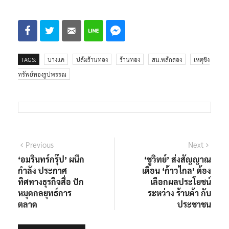
TAGS:
บางแค
ปล้มร้านทอง
ร้านทอง
สน.หลักสอง
เหตุชิง
ทรัพย์ทองรูปพรรณ
แนะแนว
Previous
Next
Previous
Next
post:
post:
‘อมรินทร์กรุ๊ป’ ผนึก
‘ชูวิทย์’ ส่งสัญญาณ
เรื่อง
กำลัง ประกาศ
เตือน ‘ก้าวไกล’ ต้อง
ทิศทางธุรกิจสื่อ ปัก
เลือกผลประโยชน์
หมุดกลยุทธ์การ
ระหว่าง ร้านค้า กับ
ตลาด
ประชาชน