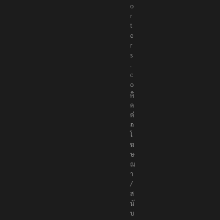
o
r
t
e
r
s
.
c
o
ติ
ด
ต่
อ
โ
ฆ
ษ
ณ
า
/
ส
นั
บ