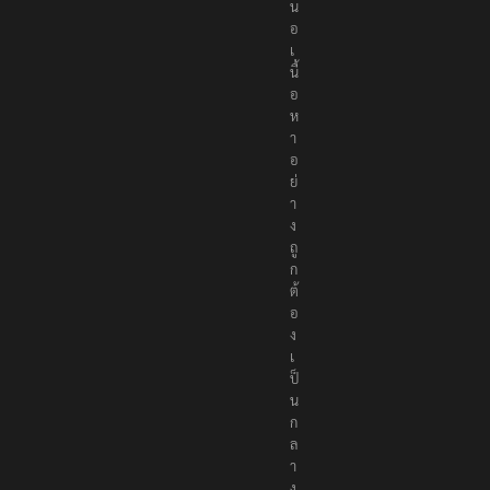
น
อ
เ
นื้
อ
ห
า
อ
ย่
า
ง
ถู
ก
ต้
อ
ง
เ
ป็
น
ก
ล
า
ง