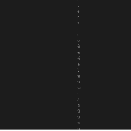
t
e
r
s
.
c
o
ติ
ด
ต่
อ
โ
ฆ
ษ
ณ
า
/
ส
นั
บ
ส
นุ