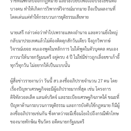
ราชทัณฑ์กลับออกกฏหมาย และระเบียบเพื่อเอื้อประโยชน์ต่อ
บางคน ทำให้เกิดการวิพากษ์วิจารณ์มากมาย ถือเป็นผลงานที่
โดดเด่นแต่ทำให้กระบวนการยุติธรรมเสียหาย
นายเสรี กล่าวต่อว่าทำไปเพราะแสดงอำนาจ และความยิ่งใหญ่
กลับมาประเทศแล้วไม่ต้องติดคุกสักวันเดียว จึงถูกวิพากษ์
วิจารณ์เยอะ ตนเองพูดในหลักการ ไม่ได้พูดในตัวบุคคล ตนเอง
ภาวนาให้นายกรัฐมนตรี อยู่ครบ 4 ปี ไม่ใช่มีข่าวถูกเลื่อยขาเก้าอี้
ทุกวี่ทุกวัน ไม่อยากให้เป็นแบบนั้น
ผู้สื่อข่าวรายงานว่า วันนี้ สว.ลงชื่ออภิปรายจำนวน 27 คน โดย
เรื่องปัญหาเศรษฐกิจจะมีผู้อภิปรายมากที่สุด เช่น โครงการ
ดิจิทัลวอลเล็ต แลนด์บริดจ์ และระเบียงเศรษฐกิจภาคใต้ ขณะที่
ปัญหาด้านกระบวนการยุติธรรม และการบังคับใช้กฎหมาย ก็มีผู้
ลงชื่ออภิปรายเช่นกัน ซึ่งคาดว่าจะมีเชื่อมโยงไปถึงกรณีพักโทษ
ของนายทักษิณ ชินวัตร อดีตนายกรัฐมนตรี