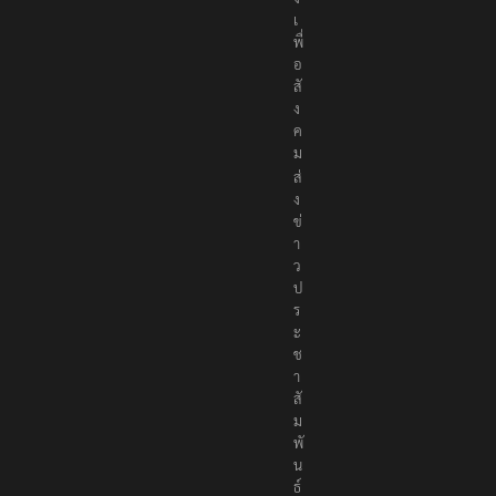
เ
พื่
อ
สั
ง
ค
ม
ส่
ง
ข่
า
ว
ป
ร
ะ
ช
า
สั
ม
พั
น
ธ์