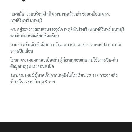
‘ยศชนัน’ ร่วมบริจาคโลหิต รพ. พระนั่งเกล้า ช่วยเหยื่อเหตุ รร.
เทพศิรินทร์ นนทบุรี
ตร. อยู่ระหว่างสอบสวนแรงจูงใจ เหตุยิงในโรงเรียนเทพศิรินทร์ นนทบุรี
พบเด็กก่อเหตุเครียดเรื่องเรียน
นายกฯ กลับเข้าทำเนียบฯ พร้อม ผบ.ตร.-ผบช.ก. คาดถกปราบปราม
อาวุธปืนเถื่อน
โฆษก ตร. เผยผลสอบเบื้องต้น ผู้ก่อเหตุชอบเล่นเกมใช้อาวุธปืน-ค้น
ข้อมูลเหตุรุนแรงก่อนลงมือ
รมว.สธ. เผย มีผู้บาดเจ็บจากเหตุยิงในโรงเรียน 22 ราย กระจายตัว
รักษาใน 6 รพ. วิกฤต 9 ราย