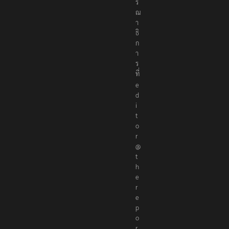
ร
ณ
า
ธิ
ก
า
ร
ที่
e
d
i
t
o
r
@
t
h
e
r
e
p
o
r