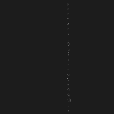
p
o
r
t
e
r
s
เ
ป็
น
สื่
อ
อ
อ
น
ไ
ล
น์
ที่
นำ
เ
ส