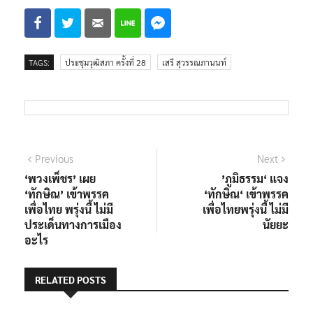
TAGS:
ประชุมวุฒิสภา ครั้งที่ 28
เสรี สุวรรณภานนท์
แนะแนว
Previous
Next
Previous
Next
post:
post:
‘พวงเพ็ชร’ เผย
’ภูมิธรรม‘ แจง
เรื่อง
‘ทักษิณ’ เข้าพรรค
‘ทักษิณ‘ เข้าพรรค
เพื่อไทย พรุ่งนี้ ไม่มี
เพื่อไทยพรุ่งนี้ ไม่มี
ประเด็นทางการเมือง
นัยยะ
อะไร
RELATED POSTS