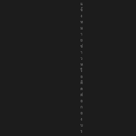
แ
จ้
ง
ห
ม
า
ย
ข่
า
ว
ห
รื
อ
ติ
ด
ต่
อ
ก
อ
ง
บ
ร