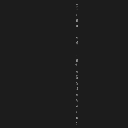
แ
จ้
ง
ห
ม
า
ย
ข่
า
ว
ห
รื
อ
ติ
ด
ต่
อ
ก
อ
ง
บ
ร