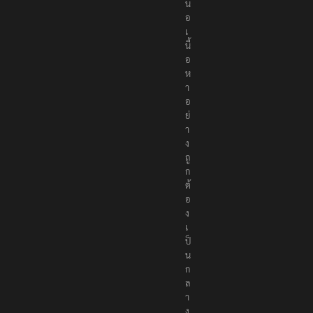
น
อ
เ
นื้
อ
ห
า
อ
ย่
า
ง
ถู
ก
ต้
อ
ง
เ
ป็
น
ก
ล
า
ง