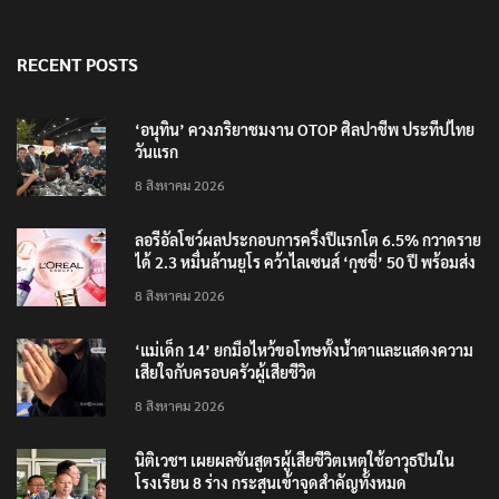
RECENT POSTS
‘อนุทิน’ ควงภริยาชมงาน OTOP ศิลปาชีพ ประทีปไทย
วันแรก
8 สิงหาคม 2026
ลอรีอัลโชว์ผลประกอบการครึ่งปีแรกโต 6.5% กวาดราย
ได้ 2.3 หมื่นล้านยูโร คว้าไลเซนส์ ‘กุชชี่’ 50 ปี พร้อมส่ง
4 แบรนด์ใหม่บุกตลาดไทย
8 สิงหาคม 2026
‘แม่เด็ก 14’ ยกมือไหว้ขอโทษทั้งน้ำตาและแสดงความ
เสียใจกับครอบครัวผู้เสียชีวิต
8 สิงหาคม 2026
นิติเวชฯ เผยผลชันสูตรผู้เสียชีวิตเหตุใช้อาวุธปืนใน
โรงเรียน 8 ร่าง กระสุนเข้าจุดสำคัญทั้งหมด