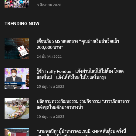
8 สิงหาคม 2026
TRENDING NOW
เตือนภัย SMS หลอกลวง “คุณฝากเงินสำเร็จแล้ว
200,000 บาท”
24 มีนาคม 2021
รู้จัก Traffy Fondue – แจ้งผ่านไลน์ได้ไม่ต้อง โหลด
แอพใหม่ – แจ้งได้ทั่วไทย ไม่ใช่แค่ในกรุง
25 มิถุนายน 2022
ปลัดกระทรวงวัฒนธรรม ร่วมกิจกรรม ‘นาวาภิกขาจาร’
แต่งชุดไทยตักบาตรทางน้ำ
10 มิถุนายน 2023
‘นายพลบีทู’ ผู้นำทหารคะเรนนี KNPP ลั่นสู้รบ ครั้งนี้