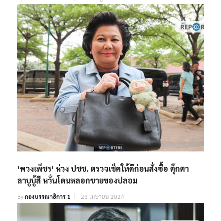
‘พวงเพ็ชร’ ห่วง ปชช. ตรวจเช็คให้ดีก่อนสั่งซื้อ ตุ๊กตา
ลาบูบู้สี หวั่นโดนหลอกขายของปลอม
By
กองบรรณาธิการ 1
23 เมษายน 2024