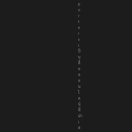
p
o
r
t
e
r
s
เ
ป็
น
สื่
อ
อ
อ
น
ไ
ล
น์
ที่
นำ
เ
ส