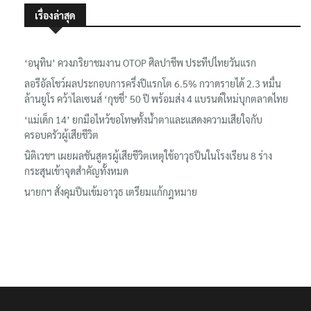
เรื่องล่าสุด
‘อนุทิน’ ควงภริยาชมงาน OTOP ศิลปาชีพ ประทีปไทยวันแรก
ลอรีอัลโชว์ผลประกอบการครึ่งปีแรกโต 6.5% กวาดรายได้ 2.3 หมื่น
ล้านยูโร คว้าไลเซนส์ ‘กุชชี่’ 50 ปี พร้อมส่ง 4 แบรนด์ใหม่บุกตลาดไทย
‘แม่เด็ก 14’ ยกมือไหว้ขอโทษทั้งน้ำตาและแสดงความเสียใจกับ
ครอบครัวผู้เสียชีวิต
นิติเวชฯ เผยผลชันสูตรผู้เสียชีวิตเหตุใช้อาวุธปืนในโรงเรียน 8 ร่าง
กระสุนเข้าจุดสำคัญทั้งหมด
นายกฯ สั่งคุมปืนเข้มอาวุธ เตรียมแก้กฎหมาย