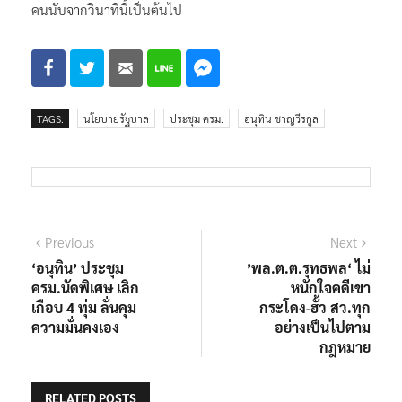
คนนับจากวินาทีนี้เป็นต้นไป
TAGS:
นโยบายรัฐบาล
ประชุม ครม.
อนุทิน ชาญวีรกูล
แนะแนว
Previous
Next
Previous
Next
post:
post:
‘อนุทิน’ ประชุม
’พล.ต.ต.รุทธพล‘ ไม่
เรื่อง
ครม.นัดพิเศษ เลิก
หนักใจคดีเขา
เกือบ 4 ทุ่ม ลั่นคุม
กระโดง-ฮั้ว สว.ทุก
ความมั่นคงเอง
อย่างเป็นไปตาม
กฎหมาย
RELATED POSTS