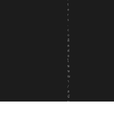
t
e
r
s
.
c
o
ติ
ด
ต่
อ
โ
ฆ
ษ
ณ
า
/
ส
นั
บ
ส
นุ