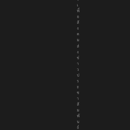
เ
พื่
อ
สั
ง
ค
ม
ส่
ง
ข่
า
ว
ป
ร
ะ
ช
า
สั
ม
พั
น
ธ์