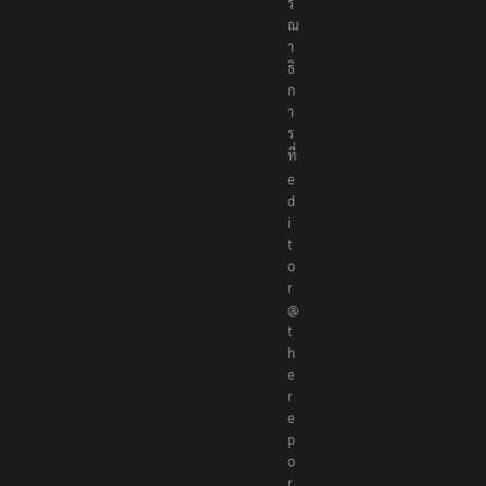
ร
ณ
า
ธิ
ก
า
ร
ที่
e
d
i
t
o
r
@
t
h
e
r
e
p
o
r