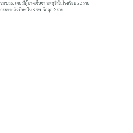
รมว.สธ. เผย มีผู้บาดเจ็บจากเหตุยิงในโรงเรียน 22 ราย
กระจายตัวรักษาใน 6 รพ. วิกฤต 9 ราย