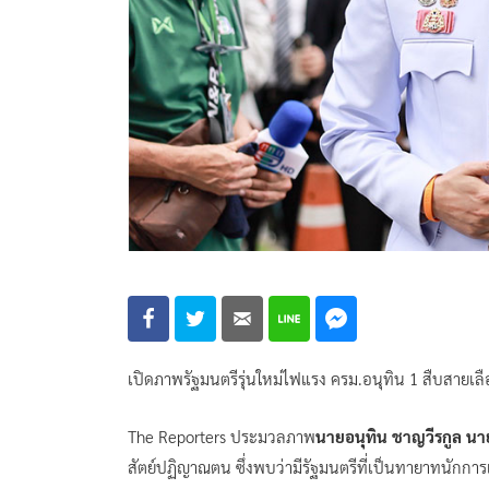
เปิดภาพรัฐมนตรีรุ่นใหม่ไฟแรง ครม.อนุทิน 1 สืบสายเ
The Reporters ประมวลภาพ
นายอนุทิน​ ชาญวีรกูล นา
สัตย์ปฏิญาณตน ซึ่งพบว่ามีรัฐมนตรีที่เป็นทายาทนักกา