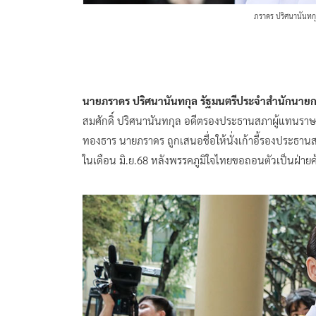
ภราดร ปริศนานันทกุ
นายภราดร ปริศนานันทกุล รัฐมนตรีประจำสำนักนายกร
สมศักดิ์ ปริศนานันทกุล อดีตรองประธานสภาผู้แทนร
ทองธาร นายภราดร ถูกเสนอชื่อให้นั่งเก้าอี้รองประ
ในเดือน มิ.ย.68 หลังพรรคภูมิใจไทยขอถอนตัวเป็นฝ่ายค