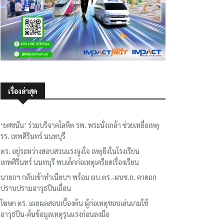
เรื่องล่าสุด
‘ยศชนัน’ ร่วมบริจาคโลหิต รพ. พระนั่งเกล้า ช่วยเหยื่อเหตุ
รร. เทพศิรินทร์ นนทบุรี
ตร. อยู่ระหว่างสอบสวนแรงจูงใจ เหตุยิงในโรงเรียน
เทพศิรินทร์ นนทบุรี พบเด็กก่อเหตุเครียดเรื่องเรียน
นายกฯ กลับเข้าทำเนียบฯ พร้อม ผบ.ตร.-ผบช.ก. คาดถก
ปราบปรามอาวุธปืนเถื่อน
โฆษก ตร. เผยผลสอบเบื้องต้น ผู้ก่อเหตุชอบเล่นเกมใช้
อาวุธปืน-ค้นข้อมูลเหตุรุนแรงก่อนลงมือ