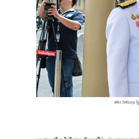
ศศิธร กิตติธรกุล 