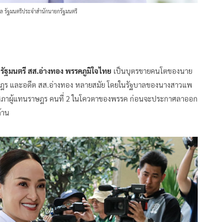
ล รัฐมนตรีประจำสำนักนายกรัฐมนตรี
ัฐมนตรี สส.อ่างทอง พรรคภูมิใจไทย
เป็นบุตรขายคนโตของนาย
าษฎร และอดีต สส.อ่างทอง หลายสมัย โดยในรัฐบาลของนางสาวแพ
ธานสภาผู้แทนราษฎร คนที่ 2 ในโควตาของพรรค ก่อนจะประกาศลาออก
้าน