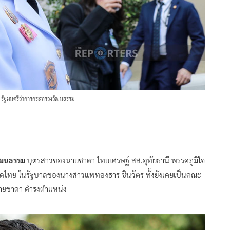
์ รัฐมนตรีว่าการกระทรวงวัฒนธรรม
ัฒนธรรม
บุตรสาวของนายชาดา ไทยเศรษฐ์ สส.อุทัยธานี พรรคภูมิใจ
ดไทย ในรัฐบาลของนางสาวแพทองธาร ชินวัตร ทั้งยังเคยเป็นคณะ
นายชาดา ดำรงตำแหน่ง