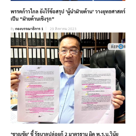
พรรคก้าวไกล ยังไร้ข้อสรุป ‘ผู้นำฝ่ายค้าน’ วางยุทธศาสตร์
เป็น “ฝ่ายค้านเชิงรุก”
By
กองบรรณาธิการ 1
29 สิงหาคม 2023
‘ชาญชัย’ ชี้ รัฐบาลปล่อยกู้ 2 มาตรฐาน ผิด พ.ร.บ.วินัย