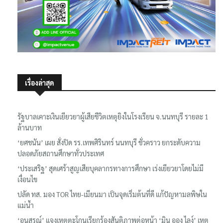
เรื่องล่าสุด
รัฐบาลเคาะเงินเยียวยาผู้เสียชีวิตเหตุยิงในโรงเรียน จ.นนทบุรี รายละ 1
ล้านบาท
‘ยศชนัน’ เผย สั่งปิด รร.เทพศิรินทร์ นนทบุรี ชั่วคราว ยกระดับความ
ปลอดภัยสถานศึกษาทั่วประเทศ
‘ประเสริฐ’ สุดเศร้าสูญเสียบุคลากรทางการศึกษา เร่งเยียวยาโดยไม่มี
เงื่อนไข
ปลัด ทส. มอง TOR ไทย-เมียนมา เป็นจุดเริ่มต้นที่ดี แก้ปัญหามลพิษใน
แม่น้ำ
‘อนุสรณ์’ แจงเหตุตะโกนเรียกร้องสันติภาพต่อหน้า ‘มิน ออง ไลง์’ เหตุ