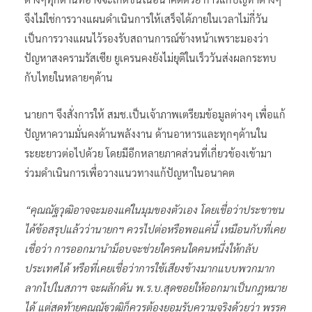
จึงไม่ใช่การวางแผนดำเนินการให้เสร็จได้ภายในเวลาไม่กี่วัน
เป็นการวางแผนไว้รองรับสถานการณ์ข้างหน้าเพราะมองว่า
ปัญหาสงครามรัสเซีย ยูเครนคงยังไม่ยุติในเร็ววันส่งผลกระทบ
กับไทยในหลายๆด้าน
นายกฯ จึงสั่งการให้ สมช.เป็นเจ้าภาพเตรียมข้อมูลต่างๆ เพื่อแก้
ปัญหาความมั่นคงด้านพลังงาน ด้านอาหารและทุกๆด้านใน
ระยะยาวต่อไปด้วย โดยมีอีกหลายภาคส่วนที่เกี่ยวข้องเข้ามา
ร่วมดำเนินการเพื่อวางแนวทางแก้ปัญหาในอนาคต
“คุณณัฐวุฒิอาจจะมองแค่ในมุมของตัวเอง โดยเชื่อว่าประชาชน
ได้ข้อสรุปแล้วว่านายกฯ ควรไปต่อหรือพอแค่นี้ เหมือนกับที่เคย
เชื่อว่า การออกมานำม็อบจะช่วยใครคนใดคนหนึ่งให้กลับ
ประเทศได้ หรือที่เคยเชื่อว่าการใช้เสียงข้างมากแบบพวกมาก
ลากไปในสภาฯ จะผลักดัน พ.ร.บ.สุดซอยให้ออกมาเป็นกฎหมาย
ได้ แต่สุดท้ายคุณณัฐวุฒิก็ควรต้องยอมรับความจริงด้วยว่า พรรค