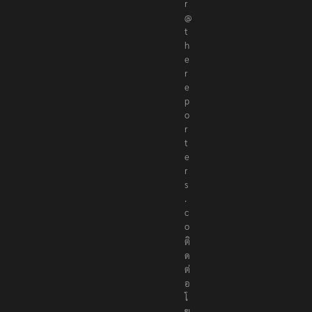
r
@
t
h
e
r
e
p
o
r
t
e
r
s
.
c
o
ติ
ด
ต่
อ
โ
ฆ