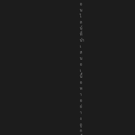
อ
น
ไ
ล
น์
ที่
นำ
เ
ส
น
อ
เ
นื้
อ
ห
า
อ
ย่
า
ง
ถู
ก