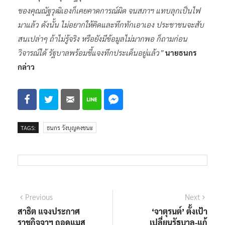
ของคุณณัฐวุฒิเองก็เคยคาดการณ์ผิด จนสภาฯ แทบลุกเป็นไฟ
มาแล้ว ดังนั้น ไม่อยากให้คิดและทึกทักเอาเอง ประชาชนจะสับ
สนเปล่าๆ ถ้าไม่รู้จริง หรือยังมีข้อมูลไม่มากพอ ก็ถามก่อน
วิจารณ์ได้ รัฐบาลพร้อมชี้แจงทึกประเด็นอยู่แล้ว”
นายธนกร
กล่าว
TAGS:
ธนกร วังบุญคงชนะ
แนะแนว
Previous
Next
Previous
Next
post:
post:
สาธิต แจงประกาศ
‘จาตุรนต์’ ตั้งเป้า
เรื่อง
ราชกิจจาฯ ถอดแมส
เปลี่ยนรัฐบาล-แก้