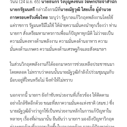
วันนี้ (24 มิ.ย. 65)
นายธนกร วังบุญคงชนะ โฆษกประจำสำนัก
นายกรัฐมนตรี
กล่าวถึงกรณีที่
นายณัฐวุฒิ ใสยเกื้อ ผู้อำนวย
การครอบครัวเพื่อไทย
ระบุว่า รัฐบาลแก้วิกฤตพลังงานโดยใช้
แต่ราชการ รัฐมนตรีมีไม่ใช้ ให้ฝ่ายความมั่นคงนำทุกเรื่องว่า ท่าน
นายกฯ สั่งเตรียมหามาตรการเพื่อแก้ปัญหาทุกมิติ ไม่ว่าจะเป็น
ความมั่นคงทางด้านพลังงาน ความมั่นคงด้านอาหาร ความ
มั่นคงด้านเกษตร ความมั่นคงด้านเศรษฐกิจและสังคมฯลฯ
ในส่วนวิกฤตพลังงานก็ได้ออกมาตรการช่วยเหลือประชาชนมา
โดยตลอด ไม่ทราบว่าตอนนั้นนายณัฐวุฒิกำลังไปร่วมชุมนุมกับ
ม็อบอยู่ที่ไหนหรือไม่ จึงทำให้ไม่ทราบ
นอกจากนี้ นายกฯ ยังกำชับหน่วยงานที่เกี่ยวข้อง ให้ติดตาม
อย่างใกล้ชิดอีกด้วย ขณะที่สภาความมั่นคงแห่งชาติ (สมช.) ซึ่ง
นายณัฐวุฒิอ้างว่าถูกใช้เป็นหน่วยงานหลักในการแก้ปัญหาใน
หลายๆ เรื่องที่ผ่านมานั้น ยืนยันว่า นายกฯ มองถึงปัญหาวิกฤต
ต่างๆทุกด้านที่อาจจะเกิดขึ้นในอนาคตด้วย การแก้ปัญหาต่างๆ