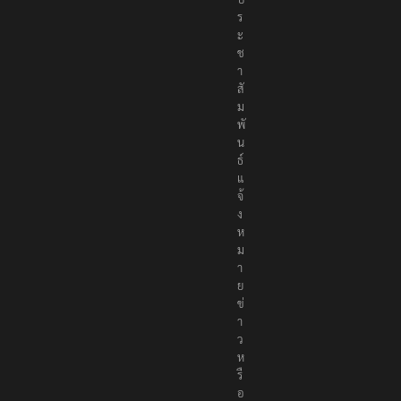
ร
ะ
ช
า
สั
ม
พั
น
ธ์
แ
จ้
ง
ห
ม
า
ย
ข่
า
ว
ห
รื
อ