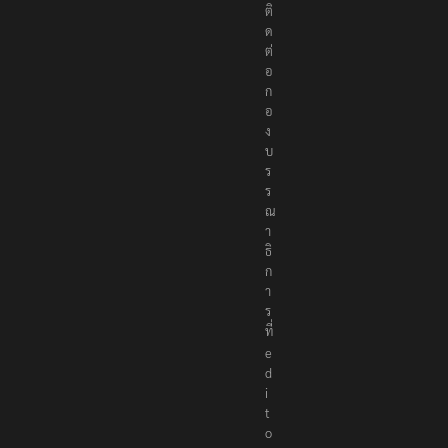
ติ
ด
ต่
อ
ก
อ
ง
บ
ร
ร
ณ
า
ธิ
ก
า
ร
ที่
e
d
i
t
o