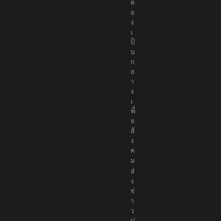
ต้
อ
ง
เ
ป็
น
ก
ล
า
ง
เ
พื่
อ
สั
ง
ค
ม
ส่
ง
ข่
า
ว
ป