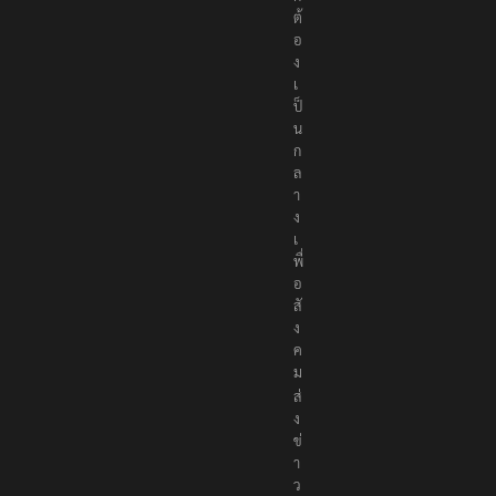
ต้
อ
ง
เ
ป็
น
ก
ล
า
ง
เ
พื่
อ
สั
ง
ค
ม
ส่
ง
ข่
า
ว