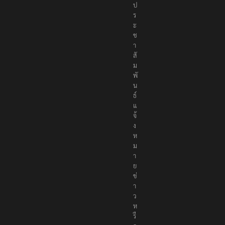
ป
ร
ะ
ช
า
สั
ม
พั
น
ธ์
แ
จ้
ง
ห
ม
า
ย
ข่
า
ว
ห
รื