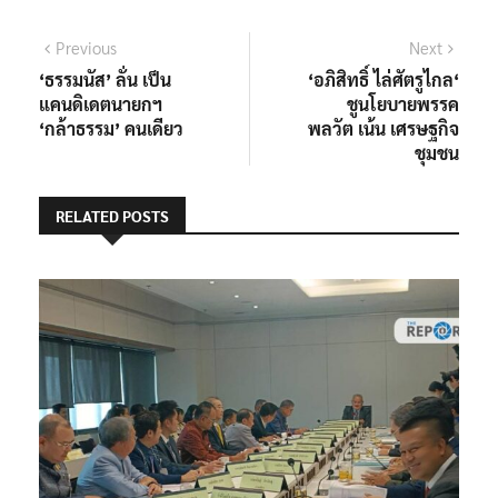
แนะแนว
Previous
Next
Previous
Next
post:
post:
‘ธรรมนัส’ ลั่น เป็น
‘อภิสิทธิ์ ไล่ศัตรูไกล‘
เรื่อง
แคนดิเดตนายกฯ
ชูนโยบายพรรค
‘กล้าธรรม’ คนเดียว
พลวัต เน้น เศรษฐกิจ
ชุมชน
RELATED POSTS