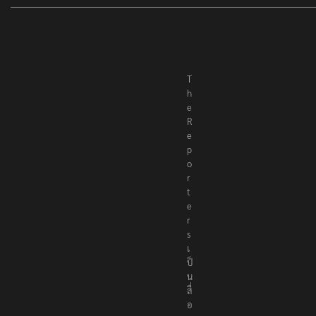
T
h
e
R
e
p
o
r
t
e
r
s
เ
ป็
น
สื่
อ