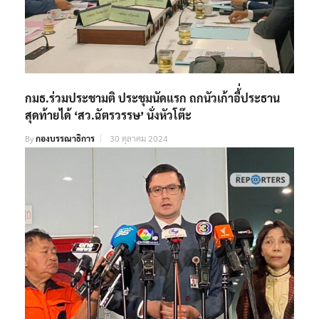
กมธ.ร่วมประชามติ ประชุมนัดแรก ถกนัวเก้าอี้่ประธาน
สุดท้ายได้ ‘สว.ฉัตรวรรษ’ นั่งหัวโต๊ะ
By
กองบรรณาธิการ
30 ตุลาคม 2024