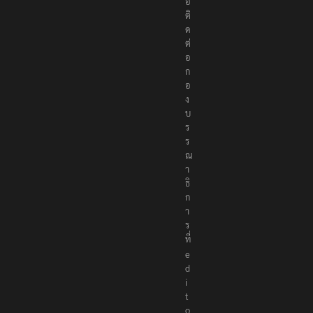
อ
ติ
ด
ต่
อ
ก
อ
ง
บ
ร
ร
ณ
า
ธิ
ก
า
ร
ที่
e
d
i
t
o