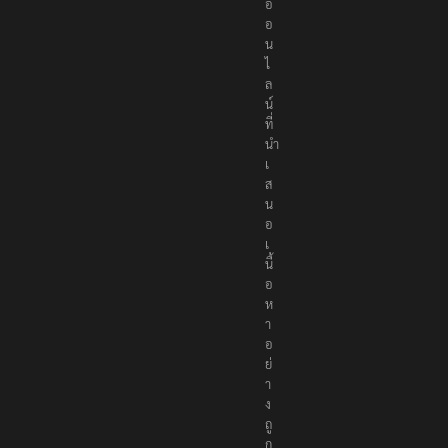
อ
อ
น
ไ
ล
น์
ที่
นำ
เ
ส
น
อ
เ
นื้
อ
ห
า
อ
ย่
า
ง
ถู
ก