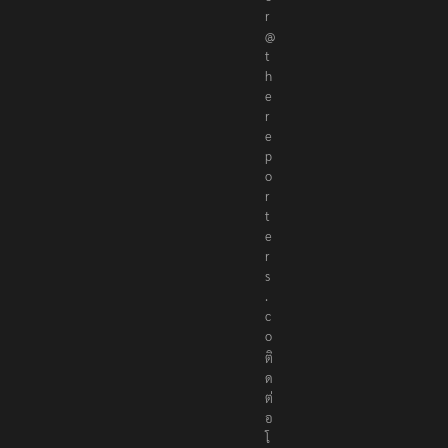
r
@
t
h
e
r
e
p
o
r
t
e
r
s
.
c
o
ติ
ด
ต่
อ
โ