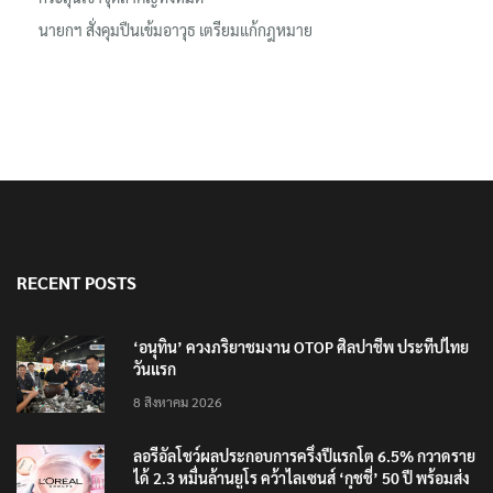
นายกฯ สั่งคุมปืนเข้มอาวุธ เตรียมแก้กฎหมาย
RECENT POSTS
‘อนุทิน’ ควงภริยาชมงาน OTOP ศิลปาชีพ ประทีปไทย
วันแรก
8 สิงหาคม 2026
ลอรีอัลโชว์ผลประกอบการครึ่งปีแรกโต 6.5% กวาดราย
ได้ 2.3 หมื่นล้านยูโร คว้าไลเซนส์ ‘กุชชี่’ 50 ปี พร้อมส่ง