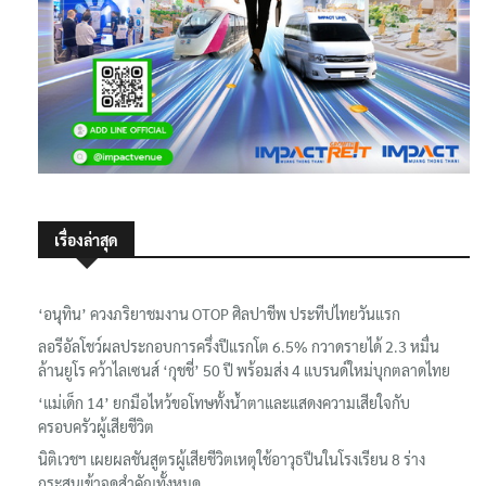
เรื่องล่าสุด
‘อนุทิน’ ควงภริยาชมงาน OTOP ศิลปาชีพ ประทีปไทยวันแรก
ลอรีอัลโชว์ผลประกอบการครึ่งปีแรกโต 6.5% กวาดรายได้ 2.3 หมื่น
ล้านยูโร คว้าไลเซนส์ ‘กุชชี่’ 50 ปี พร้อมส่ง 4 แบรนด์ใหม่บุกตลาดไทย
‘แม่เด็ก 14’ ยกมือไหว้ขอโทษทั้งน้ำตาและแสดงความเสียใจกับ
ครอบครัวผู้เสียชีวิต
นิติเวชฯ เผยผลชันสูตรผู้เสียชีวิตเหตุใช้อาวุธปืนในโรงเรียน 8 ร่าง
กระสุนเข้าจุดสำคัญทั้งหมด