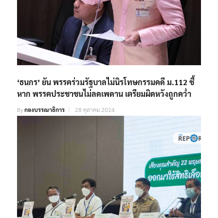
‘ธนกร’ ยัน พรรคร่วมรัฐบาลไม่นิรโทษกรรมคดี ม.112 ชี้
หาก พรรคประชาชนไม่ลดเพดาน เตรียมผิดหวังถูกคว่ำ
By
กองบรรณาธิการ
28 ตุลาคม 2024