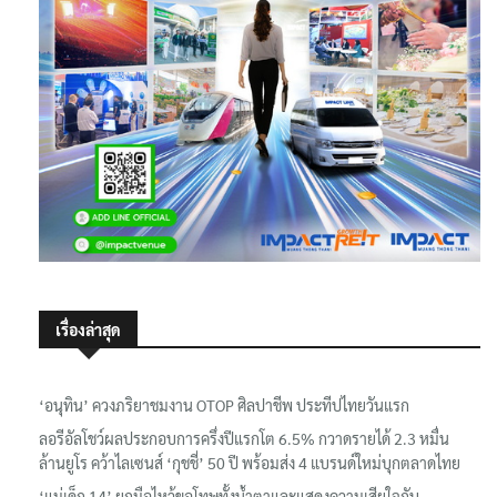
เรื่องล่าสุด
‘อนุทิน’ ควงภริยาชมงาน OTOP ศิลปาชีพ ประทีปไทยวันแรก
ลอรีอัลโชว์ผลประกอบการครึ่งปีแรกโต 6.5% กวาดรายได้ 2.3 หมื่น
ล้านยูโร คว้าไลเซนส์ ‘กุชชี่’ 50 ปี พร้อมส่ง 4 แบรนด์ใหม่บุกตลาดไทย
‘แม่เด็ก 14’ ยกมือไหว้ขอโทษทั้งน้ำตาและแสดงความเสียใจกับ