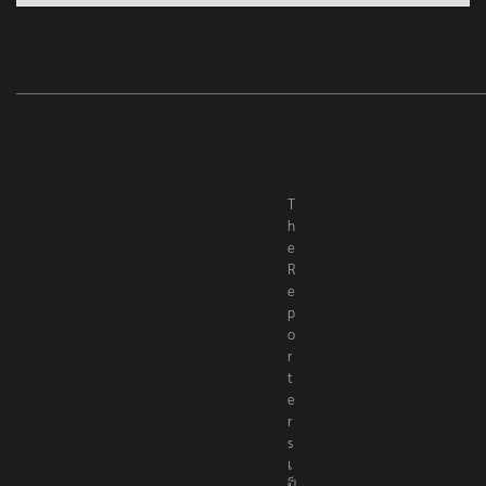
T
h
e
R
e
p
o
r
t
e
r
s
เ
ป็