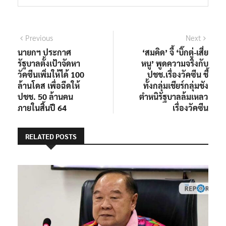
แนะแนว
Previous
Next
Previous
Next
post:
post:
นายกฯ ประกาศ
‘สมคิด’ จี้ ‘บิ๊กตู่-เสี่ย
เรื่อง
รัฐบาลตั้งเป้าจัดหา
หนู’ พูดความจริงกับ
วัคซีนเพิ่มให้ได้ 100
ปชช.เรื่องวัคซีน ชี้
ล้านโดส เพื่อฉีดให้
ทั้งกลุ่มเชียร์กลุ่มชัง
ปชช. 50 ล้านคน
ตำหนิรัฐบาลล้มเหลว
ภายในสิ้นปี 64
เรื่องวัคซีน
RELATED POSTS