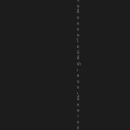
น
สื่
อ
อ
อ
น
ไ
ล
น์
ที่
นำ
เ
ส
น
อ
เ
นื้
อ
ห
า
อ
ย่