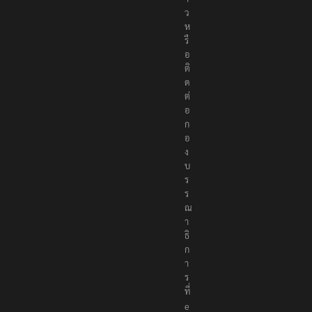
ว
ห
รื
อ
ติ
ด
ต่
อ
ก
อ
ง
บ
ร
ร
ณ
า
ธิ
ก
า
ร
ที่
e