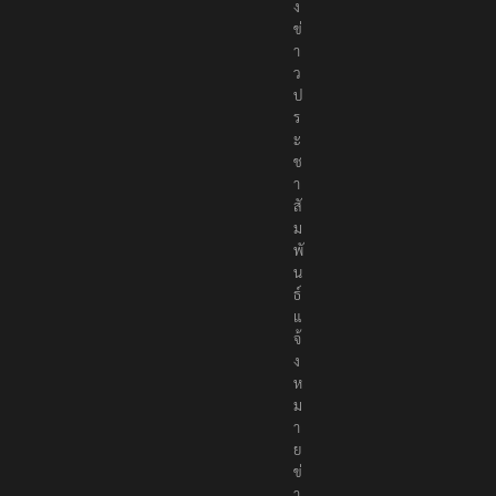
ง
ข่
า
ว
ป
ร
ะ
ช
า
สั
ม
พั
น
ธ์
แ
จ้
ง
ห
ม
า
ย
ข่
า