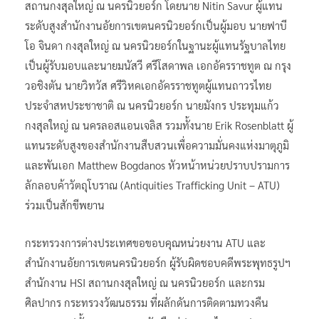
สถานกงสุลใหญ่ ณ นครนิวยอร์ก โดยนาย Nitin Savur ผู้แทน
ระดับสูงสำนักงานอัยการเขตนครนิวยอร์กเป็นผู้มอบ นายฟาบี
โอ จินดา กงสุลใหญ่ ณ นครนิวยอร์กในฐานะผู้แทนรัฐบาลไทย
เป็นผู้รับมอบและนายมนัสวี ศรีโสดาพล เอกอัครราชทูต ณ กรุง
วอชิงตัน นายวิทวัส ศรีวิหคเอกอัครราชทูตผู้แทนถาวรไทย
ประจำสหประชาชาติ ณ นครนิวยอร์ก นายมังกร ประทุมแก้ว
กงสุลใหญ่ ณ นครลอสแอนเจลิส รวมทั้งนาย Erik Rosenblatt ผู้
แทนระดับสูงของสำนักงานสืบสวนเพื่อความมั่นคงแห่งมาตุภูมิ
และพันเอก Matthew Bogdanos หัวหน้าหน่วยปราบปรามการ
ลักลอบค้าวัตถุโบราณ (Antiquities Trafficking Unit – ATU)
ร่วมเป็นสักขีพยาน
กระทรวงการต่างประเทศขอขอบคุณหน่วยงาน ATU และ
สำนักงานอัยการเขตนครนิวยอร์ก ผู้รับผิดชอบคดีพระพุทธรูปฯ
สำนักงาน HSI สถานกงสุลใหญ่ ณ นครนิวยอร์ก และกรม
ศิลปากร กระทรวงวัฒนธรรม ที่ผลักดันการติดตามทวงคืน