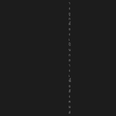
า
ง
ถู
ก
ต้
อ
ง
เ
ป็
น
ก
ล
า
ง
เ
พื่
อ
สั
ง
ค
ม
ส่