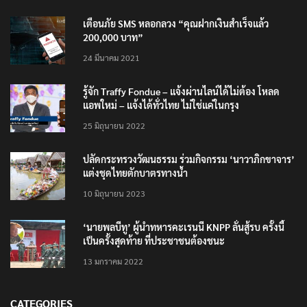
เตือนภัย SMS หลอกลวง “คุณฝากเงินสำเร็จแล้ว
200,000 บาท”
24 มีนาคม 2021
รู้จัก Traffy Fondue – แจ้งผ่านไลน์ได้ไม่ต้อง โหลด
แอพใหม่ – แจ้งได้ทั่วไทย ไม่ใช่แค่ในกรุง
25 มิถุนายน 2022
ปลัดกระทรวงวัฒนธรรม ร่วมกิจกรรม ‘นาวาภิกขาจาร’
แต่งชุดไทยตักบาตรทางน้ำ
10 มิถุนายน 2023
‘นายพลบีทู’ ผู้นำทหารคะเรนนี KNPP ลั่นสู้รบ ครั้งนี้
เป็นครั้งสุดท้าย ที่ประชาชนต้องชนะ
13 มกราคม 2022
CATEGORIES