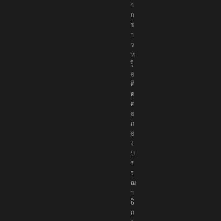
า
ย
ข่
า
ว
ห
รื
อ
ติ
ด
ต่
อ
ก
อ
ง
บ
ร
ร
ณ
า
ธิ
ก