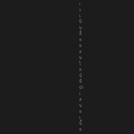
r
s
เ
ป็
น
สื่
อ
อ
อ
น
ไ
ล
น์
ที่
นำ
เ
ส
น
อ
เ
นื้
อ