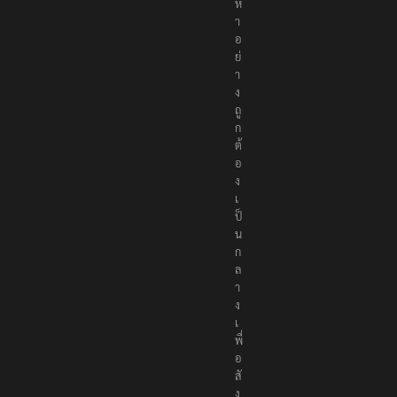
ห
า
อ
ย่
า
ง
ถู
ก
ต้
อ
ง
เ
ป็
น
ก
ล
า
ง
เ
พื่
อ
สั
ง