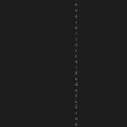
ค
ม
ส่
ง
ข่
า
ว
ป
ร
ะ
ช
า
สั
ม
พั
น
ธ์
แ
จ้
ง
ห
ม