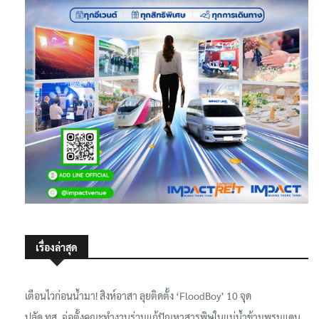
เรื่องล่าสุด
เตือนไวก่อนน้ำมา! สิงห์อาสา ลุยติดตั้ง ‘FloodBoy’ 10 จุด
ปลัด ทส. จ่อตั้งคณะทำงานร่วมแก้ปัญหาสารพิษในแม่น้ำข้ามพรมแดน