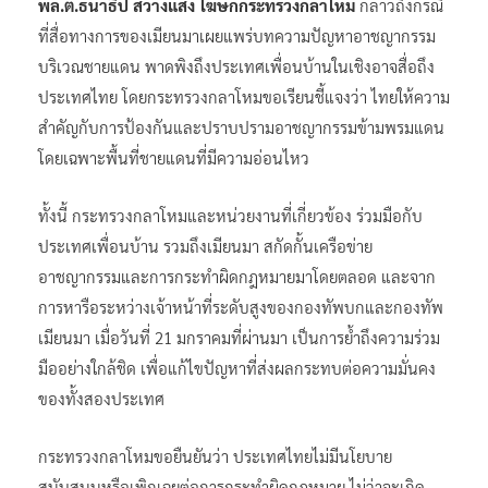
พล.ต.ธนาธิป สว่างแสง โฆษกกระทรวง​กลาโหม​
กล่าวถึงกรณี
ที่สื่อทางการของเมียนมาเผยแพร่บทความปัญหาอาชญากรรม
บริเวณชายแดน พาดพิงถึงประเทศเพื่อนบ้านในเชิงอาจสื่อถึง
ประเทศไทย โดยกระทรวงกลาโหมขอเรียนชี้แจงว่า ไทยให้ความ
สำคัญกับการป้องกันและปราบปรามอาชญากรรมข้ามพรมแดน
โดยเฉพาะพื้นที่ชายแดนที่มีความอ่อนไหว
ทั้งนี้ กระทรวงกลาโหมและหน่วยงานที่เกี่ยวข้อง​ ร่วมมือกับ
ประเทศเพื่อนบ้าน รวมถึงเมียนมา​ สกัดกั้นเครือข่าย
อาชญากรรมและการกระทำผิดกฎหมายมาโดยตลอด และจาก
การหารือระหว่างเจ้าหน้าที่ระดับสูงของกองทัพบกและกองทัพ
เมียนมา เมื่อวันที่ 21 มกราคมที่ผ่านมา เป็นการย้ำถึงความร่วม
มืออย่างใกล้ชิด เพื่อแก้ไขปัญหาที่ส่งผลกระทบต่อความมั่นคง
ของทั้งสองประเทศ
กระทรวงกลาโหมขอยืนยันว่า ประเทศไทยไม่มีนโยบาย
สนับสนุนหรือเพิกเฉยต่อการกระทำผิดกฎหมาย ไม่ว่าจะเกิด