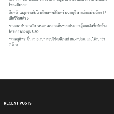
ไทย-เมียนมา
คืบหน้าเหตุกราดยิงโรงเรียนเทพศิรินทร์ นนทบุรี บาดเจ็บอย่างน้อย 15
เสียชีวิตแล้ว 5
‘ภคมน’ จับตาหวั่น ‘สรณ’ ลงนามเห็นชอบประกาศผู้ชนะจัดซื้อจัดจ้าง
โครงการกองทุน USO
‘หมอสุภัทร’ ยื่น กมธ.งบฯ สอบใช้งบอีเวนต์ สธ.-สปสช. แฉcใช้งบกว่า
7 ล้าน
RECENT POSTS