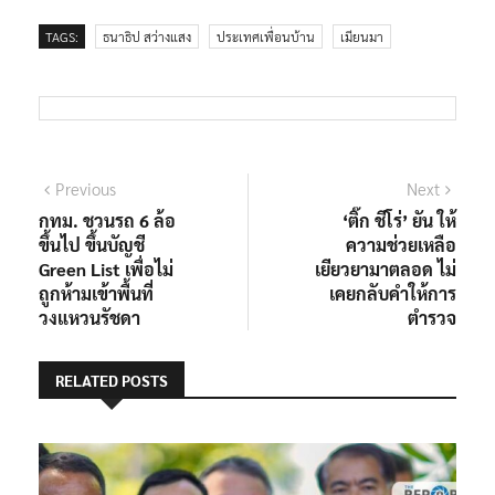
TAGS:
ธนาธิป สว่างแสง
ประเทศเพื่อนบ้าน
เมียนมา
แนะแนว
Previous
Next
Previous
Next
post:
post:
กทม. ชวนรถ 6 ล้อ
‘ติ๊ก ชีโร่’ ยัน ให้
เรื่อง
ขึ้นไป ขึ้นบัญชี
ความช่วยเหลือ
Green List เพื่อไม่
เยียวยามาตลอด ไม่
ถูกห้ามเข้าพื้นที่
เคยกลับคำให้การ
วงแหวนรัชดา
ตำรวจ
RELATED POSTS