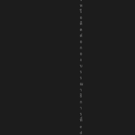
ห
รื
อ
ติ
ด
ต่
อ
ก
อ
ง
บ
ร
ร
ณ
า
ธิ
ก
า
ร
ที่
e
d