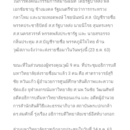
ในการตั้งคณะกรรมการสมานฉันท์ โดยรัฐบาลส่ง พล
เอกชัยชาญ ช้างมงคล รัฐมนตรีช่วยว่าการกระทรวง
กลาโหม และนายเทอดพงษ์ ไชยนันทน์ ส.ส. บัญชีรายชื่อ
พรรคประชาธิปัตย์ ส.ส.รัฐบาลส่ง นายนิโรธ สุนทรเลขา
ส.ส.นครสวรรค์ พรรคพลังประชารัฐ และ นายสรอรรถ
กลิ่นประทุม ส.ส.บัญชีรายชื่อ พรรคภูมิใจไทย ด้าน
วุฒิสภาแจ้งว่าจะส่งรายชื่อมาในวันพรุ่งนี้ (23 ธ.ค. 63)
ขณะที่ในส่วนของผู้ทรงคุณวุฒิ 9 คน ที่ประชุมอธิการบดี
มหาวิทยาลัยส่งรายชื่อมาแล้ว 3 คน คือ ศาตราจารย์สุริ
ชัย หวันแก้ว ผู้อำนวยการศูนย์ศึกษาสันติภาพและความ
ขัดแย้ง จุฬาลงกรณ์มหาวิทยาลัย ศ.นพ.วันชัย วัฒนศัพท์
อดีตอธิการบดีมหาวิทยาลัยขอนแก่น และ อดีตผู้อำนวย
การสำนักสันติวิธีและธรรมาภิบาล สถาบันพระปกเกล้า
ดร.สมศักดิ์ รุ่งเรือง อธิการบดีวิทยาลัยเซาธ์อีสท์บางกอก
ส่วนมหาวิทยาลัยราชภัฏจากประชุมในวันที่ 24 ธ.ค. 63