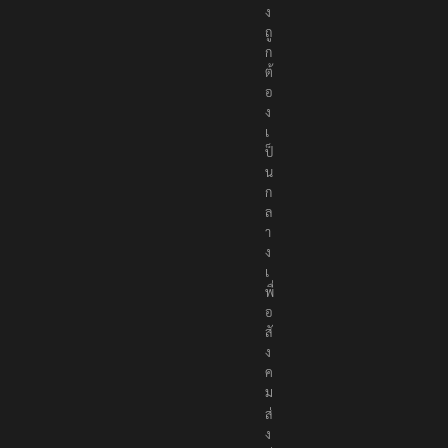
ง
ถู
ก
ต้
อ
ง
เ
ป็
น
ก
ล
า
ง
เ
พื่
อ
สั
ง
ค
ม
ส่
ง