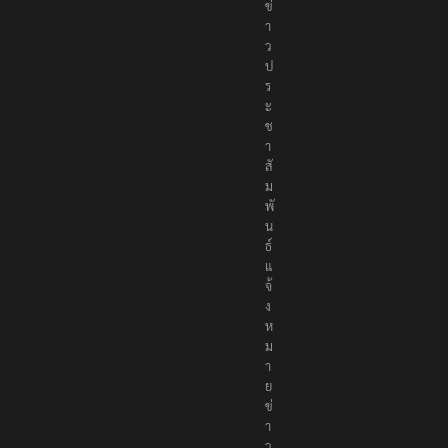
ข่
า
ว
ป
ร
ะ
ช
า
สั
ม
พั
น
ธ์
แ
จ้
ง
ห
ม
า
ย
ข่
า
ว