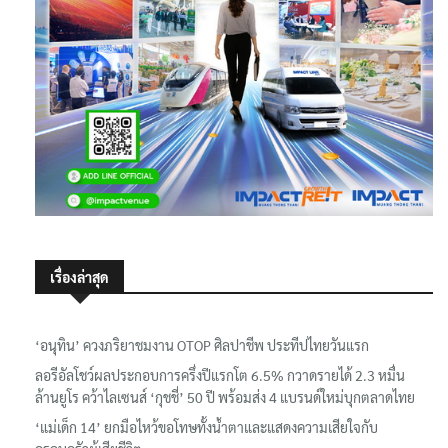
เรื่องล่าสุด
‘อนุทิน’ ควงภริยาชมงาน OTOP ศิลปาชีพ ประทีปไทยวันแรก
ลอรีอัลโชว์ผลประกอบการครึ่งปีแรกโต 6.5% กวาดรายได้ 2.3 หมื่น
ล้านยูโร คว้าไลเซนส์ ‘กุชชี่’ 50 ปี พร้อมส่ง 4 แบรนด์ใหม่บุกตลาดไทย
‘แม่เด็ก 14’ ยกมือไหว้ขอโทษทั้งน้ำตาและแสดงความเสียใจกับ