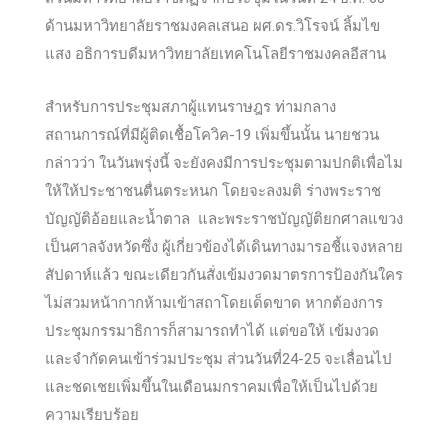
ด้านมหาวิทยาลัยราชมงคลเสนอ ผศ.ดร.วิโรจน์ ลิ้มไข
แสง อธิการบดีมหาวิทยาลัยเทคโนโลยีราชมงคลอีสาน
สำหรับการประชุมสภาผู้แทนราษฎร ท่ามกลาง
สถานการณ์ที่มีผู้ติดเชื้อโควิค-19 เพิ่มขึ้นนั้น นายชวน
กล่าวว่า ในวันพรุ่งนี้ จะยังคงมีการประชุมตามปกติเพื่อไม
ให้ให้ประชาชนตื่นตระหนก โดยจะลงมติ ร่างพระราช
บัญญัติอ้อยและน้ำตาล และพระราชบัญญัติยกศาลแขวง
เป็นศาลจังหวัดซึ่ง ผู้เกี่ยวข้องได้เดินทางมารอชี้แจงหลาย
สัปดาห์แล้ว ขณะเดียวกันสั่งเข้มงวดมาตรการป้องกันใคร
ไม่สวมหน้ากากห้ามเข้าสถาโดยเด็ดขาด หากต้องการ
ประชุมกรรมาธิการก็สามารถทำได้ แต่ขอให้ เข้มงวด
และจำกัดคนเข้าร่วมประชุม ส่วนวันที่24-25 จะเลื่อนไป
และชดเชยเพิ่มขึ้นในเดือนมกราคมเพื่อให้เป็นไปด้วย
ความเรียบร้อย