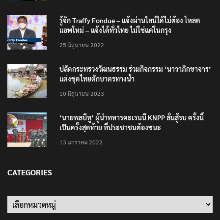
รู้จัก Traffy Fondue – แจ้งผ่านไลน์ได้ไม่ต้อง โหลด
แอพใหม่ – แจ้งได้ทั่วไทย ไม่ใช่แค่ในกรุง
25 มิถุนายน 2022
ปลัดกระทรวงวัฒนธรรม ร่วมกิจกรรม ‘นาวาภิกขาจาร’
แต่งชุดไทยตักบาตรทางน้ำ
10 มิถุนายน 2023
‘นายพลบีทู’ ผู้นำทหารคะเรนนี KNPP ลั่นสู้รบ ครั้งนี้
เป็นครั้งสุดท้าย ที่ประชาชนต้องชนะ
13 มกราคม 2022
CATEGORIES