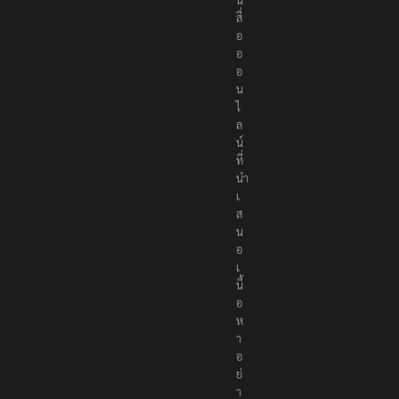
สื่
อ
อ
อ
น
ไ
ล
น์
ที่
นำ
เ
ส
น
อ
เ
นื้
อ
ห
า
อ
ย่
า