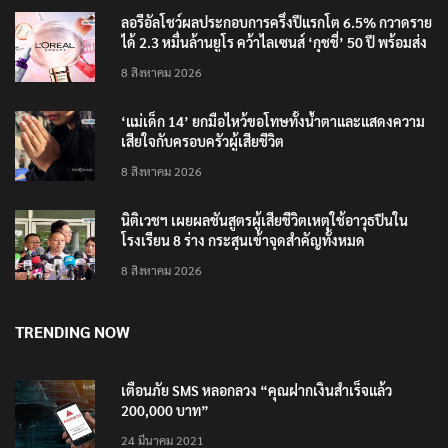
ลอรีอัลโชว์ผลประกอบการครึ่งปีแรกโต 6.5% กวาดราย
ได้ 2.3 หมื่นล้านยูโร คว้าไลเซนส์ ‘กุชชี่’ 50 ปี พร้อมส่ง
4 แบรนด์ใหม่บุกตลาดไทย
8 สิงหาคม 2026
‘แม่เด็ก 14’ ยกมือไหว้ขอโทษทั้งน้ำตาและแสดงความ
เสียใจกับครอบครัวผู้เสียชีวิต
8 สิงหาคม 2026
นิติเวชฯ เผยผลชันสูตรผู้เสียชีวิตเหตุใช้อาวุธปืนใน
โรงเรียน 8 ร่าง กระสุนเข้าจุดสำคัญทั้งหมด
8 สิงหาคม 2026
TRENDING NOW
เตือนภัย SMS หลอกลวง “คุณฝากเงินสำเร็จแล้ว
200,000 บาท”
24 มีนาคม 2021