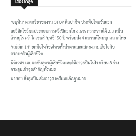
เรื่องล่าสุด
‘อนุทิน’ ควงภริยาชมงาน OTOP ศิลปาชีพ ประทีปไทยวันแรก
ลอรีอัลโชว์ผลประกอบการครึ่งปีแรกโต 6.5% กวาดรายได้ 2.3 หมื่น
ล้านยูโร คว้าไลเซนส์ ‘กุชชี่’ 50 ปี พร้อมส่ง 4 แบรนด์ใหม่บุกตลาดไทย
‘แม่เด็ก 14’ ยกมือไหว้ขอโทษทั้งน้ำตาและแสดงความเสียใจกับ
ครอบครัวผู้เสียชีวิต
นิติเวชฯ เผยผลชันสูตรผู้เสียชีวิตเหตุใช้อาวุธปืนในโรงเรียน 8 ร่าง
กระสุนเข้าจุดสำคัญทั้งหมด
นายกฯ สั่งคุมปืนเข้มอาวุธ เตรียมแก้กฎหมาย