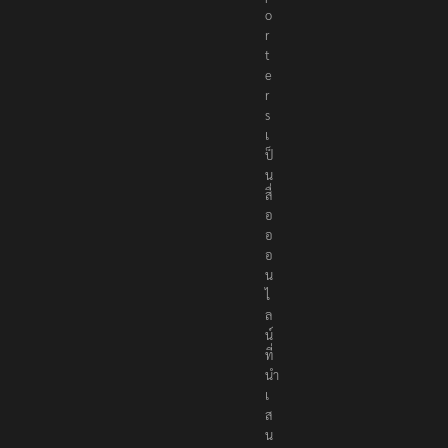
o
r
t
e
r
s
เ
ป็
น
สื่
อ
อ
อ
น
ไ
ล
น์
ที่
นำ
เ
ส
น