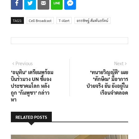
TAGS:
Cell Broadcast
T-Alert
อรรษิษฐ์ สัมพันธรัตน์
แนะแนว
Previous
Next
Previous
Next
post:
post:
‘อนุทิน’ เตรียมพร้อม
‘ทนายวิญญัติ‘ เผย
เรื่อง
บินร่วมวง UN ชี้แจง
‘ทักษิณ’ มีอาการ
ประชาคมโลก หลัง
ป่วยจริง ยัน ยังอยู่ใน
ถูก ‘กัมพูชา’ กล่าว
เรือนจำตลอด
หา
RELATED POSTS