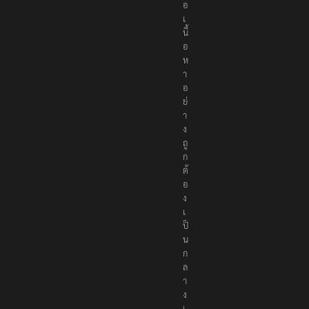
อ
เ
นื้
อ
ห
า
อ
ย่
า
ง
ถู
ก
ต้
อ
ง
เ
ป็
น
ก
ล
า
ง
เ