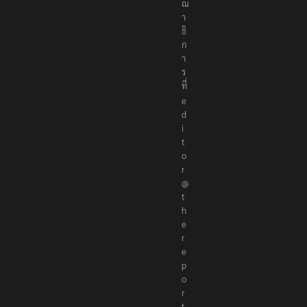
ณ
า
ธิ
ก
า
ร
ที่
e
d
i
t
o
r
@
t
h
e
r
e
p
o
r
t