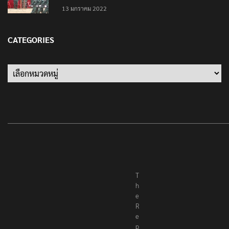
13 มกราคม 2022
CATEGORIES
Categories
T
h
e
R
e
p