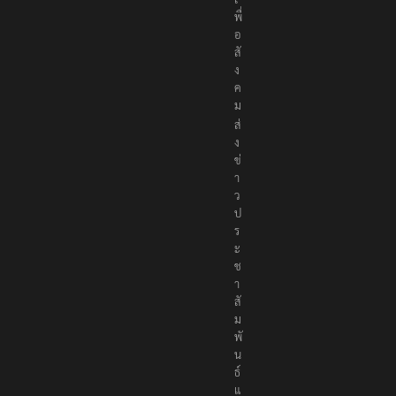
พื่
อ
สั
ง
ค
ม
ส่
ง
ข่
า
ว
ป
ร
ะ
ช
า
สั
ม
พั
น
ธ์
แ