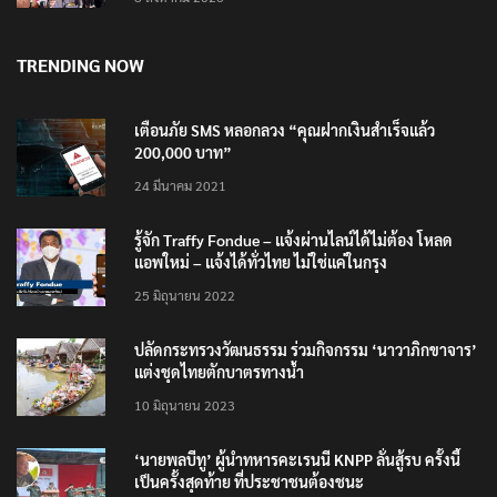
TRENDING NOW
เตือนภัย SMS หลอกลวง “คุณฝากเงินสำเร็จแล้ว
200,000 บาท”
24 มีนาคม 2021
รู้จัก Traffy Fondue – แจ้งผ่านไลน์ได้ไม่ต้อง โหลด
แอพใหม่ – แจ้งได้ทั่วไทย ไม่ใช่แค่ในกรุง
25 มิถุนายน 2022
ปลัดกระทรวงวัฒนธรรม ร่วมกิจกรรม ‘นาวาภิกขาจาร’
แต่งชุดไทยตักบาตรทางน้ำ
10 มิถุนายน 2023
‘นายพลบีทู’ ผู้นำทหารคะเรนนี KNPP ลั่นสู้รบ ครั้งนี้
เป็นครั้งสุดท้าย ที่ประชาชนต้องชนะ