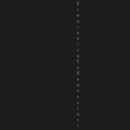
จ้
ง
ห
ม
า
ย
ข่
า
ว
ห
รื
อ
ติ
ด
ต่
อ
ก
อ
ง
บ
ร
ร