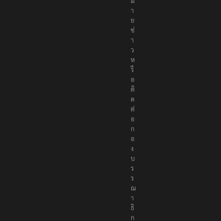
ม
า
ย
ข่
า
ว
ห
รื
อ
ติ
ด
ต่
อ
ก
อ
ง
บ
ร
ร
ณ
า
ธิ
ก