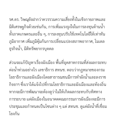
รศ.ดร. วิษณุยังฝากว่าควรรวมความเสี่ยงทั้งในเชิงกายภาพและ
มิติเศรษฐกิจด้วยเช่นกัน, การเพิ่มแรงจูงใจในการลงทุนด้านน้ำ
ทั้งภาคเกษตรและอื่น ๆ, การลงทุนปรับใช้เทคโนโลยีให้เท่าทัน
ภูมิอากาศ เพิ่มภูมิคุ้มกันการเปลี่ยนแปลงสภาพอากาศ, โมเดล
ธุรกิจน้ำ, มิติทรัพยากรบุคคล
ส่วนจะแก้ปัญหาเรื่องผังเมือง พื้นที่อุตสาหกรรมที่ส่งผลกระทบ
ต่อน้ำท่วมอย่างไร เลขาธิการ สทนช. ตอบว่ากฎหมายของกรม
โยธาธิการและผังเมืองโดยสาธารณชนมีการทำผังน้ำและลงราช
กิจจาฯ ซึ่งเราได้แจ้งไปที่กรมโยธาธิการและผังเมืองและท้องถิ่น
หากจะมีการพัฒนาจะต้องดูว่าไม่ให้เกิดผลกระทบกับทิศทาง
การระบาย แต่ผังเมืองในอนาคตคณะกรรมการผังเมืองจะมีการ
ประชุมและกำหนดเป็นโซนต่าง ๆ แต่ สทนช. ดูแค่ผังน้ำที่เชื่อม
โยงกัน