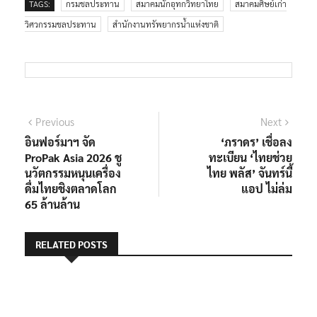
TAGS:
กรมชลประทาน
สมาคมนักอุทกวิทยาไทย
สมาคมศิษย์เก่า
วิศวกรรมชลประทาน
สำนักงานทรัพยากรน้ำแห่งชาติ
แนะแนว
Previous
Next
Previous
Next
post:
post:
อินฟอร์มาฯ จัด
‘ภราดร’ เชื่อลง
เรื่อง
ProPak Asia 2026 ชู
ทะเบียน ‘ไทยช่วย
นวัตกรรมหนุนเครื่อง
ไทย พลัส’ จันทร์นี้
ดื่มไทยชิงตลาดโลก
แอป ไม่ล่ม
65 ล้านล้าน
RELATED POSTS