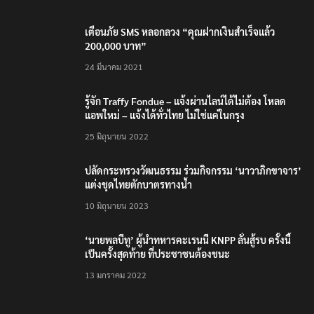
เตือนภัย SMS หลอกลวง “คุณฝากเงินสำเร็จแล้ว
200,000 บาท”
24 มีนาคม 2021
รู้จัก Traffy Fondue – แจ้งผ่านไลน์ได้ไม่ต้อง โหลด
แอพใหม่ – แจ้งได้ทั่วไทย ไม่ใช่แค่ในกรุง
25 มิถุนายน 2022
ปลัดกระทรวงวัฒนธรรม ร่วมกิจกรรม ‘นาวาภิกขาจาร’
แต่งชุดไทยตักบาตรทางน้ำ
10 มิถุนายน 2023
‘นายพลบีทู’ ผู้นำทหารคะเรนนี KNPP ลั่นสู้รบ ครั้งนี้
เป็นครั้งสุดท้าย ที่ประชาชนต้องชนะ
13 มกราคม 2022