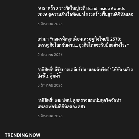
‘AIS’ คว้า 2 รางวัลใหญ่เวที Brand Inside Awards
2026 ชูความสำเร็จพัฒนาโครงสร้างพื้นฐานดิจิทัลและ
บุคลากรยุค AI
5 สิงหาคม 2026
เสวนา “ถอดรหัสจุดเดือดเศรษฐกิจไทยปี 2570:
เศรษฐกิจโลกผันผวน… ธุรกิจไทยจะรับมืออย่างไร?”
5 สิงหาคม 2026
‘อภิสิทธิ์’ จี้รัฐบาลเคลียร์ปม ‘แลนด์บริดจ์’ ให้ชัด หลังค
ลังชี้ไม่คุ้มค่า
5 สิงหาคม 2026
‘อภิสิทธิ์’ เผย ปชป. ลุยตรวจสอบปมทุจริตจัดทำ
แพลตฟอร์มดิจิทัลของ สสว.
5 สิงหาคม 2026
TRENDING NOW