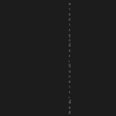
ห
า
อ
ย่
า
ง
ถู
ก
ต้
อ
ง
เ
ป็
น
ก
ล
า
ง
เ
พื่
อ
สั