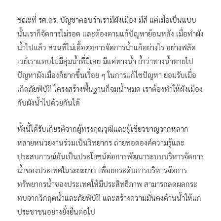
ขณะที่ รศ.ดร. บัญชาตอบว่าเรามีผังเมือง มีสี แต่เมื่อเป็นแบบ
นั้นเราก็จัดการไม่รอด และต้องตามแก้ปัญหาย้อนหลัง เมื่อทำผัง
น้ำไปแล้ว ส่วนที่ไม่เอื้อต่อการจัดการน้ำแก้อย่างไร อย่างฟลัด
เวย์เราแทบไม่มีลุ่มน้ำที่มีเลย มีแค่ทางน้ำ ย้ำว่าทางน้ำหายไป
ปัญหาผังเมืองก็ยากขึ้นเรื่อย ๆ ในการแก้ไขปัญหา ยอมรับเมื่อ
เกิดภัยพิบัติ โครงสร้างพื้นฐานก็จมน้ำหมด เราต้องทำให้ผังเมือง
กับผังน้ำไปด้วยกันได้
ทั้งนี้ได้รับเกียรติจากผู้ทรงคุณวุฒิและผู้เชี่ยวชาญจากหลาก
หลายหน่วยงานร่วมเป็นวิทยากร ถ่ายทอดองค์ความรู้และ
ประสบการณ์อันเป็นประโยชน์ต่อการพัฒนาระบบบริหารจัดการ
น้ำของประเทศในระยะยาว เพื่อยกระดับการบริหารจัดการ
ทรัพยากรน้ำของประเทศให้มีประสิทธิภาพ สามารถลดผลกระ
ทบจากวิกฤตน้ำและภัยพิบัติ และสร้างความมั่นคงด้านน้ำให้แก่
ประชาชนอย่างยั่งยืนต่อไป