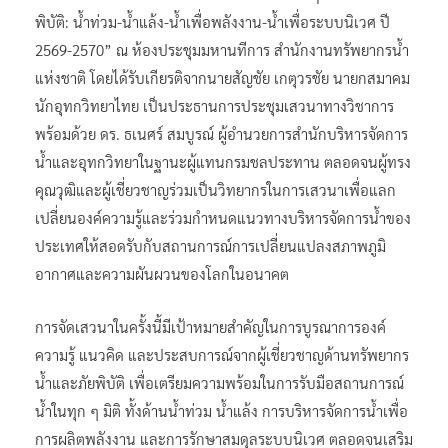
พิบัติ: น้ำท่วม-น้ำแล้ง-น้ำเพื่อพลังงาน-น้ำเพื่อระบบนิเวศ ปี
2569-2570” ณ ห้องประชุมมหานทีการ สำนักงานทรัพยากรน้ำ
แห่งชาติ โดยได้รับเกียรติจากนายสัญชัย เกตุวรชัย นายกสมาคม
นักอุทกวิทยาไทย เป็นประธานการประชุมเสวนาทางวิชาการ
พร้อมด้วย ดร. ธเนศร์ สมบูรณ์ ผู้อำนวยการสำนักบริหารจัดการ
น้ำและอุทกวิทยาในฐานะผู้แทนกรมชลประทาน ตลอดจนผู้ทรง
คุณวุฒิและผู้เชี่ยวชาญร่วมเป็นวิทยากรในการเสวนาเพื่อแลก
เปลี่ยนองค์ความรู้และร่วมกำหนดแนวทางบริหารจัดการน้ำของ
ประเทศให้สอดรับกับสถานการณ์การเปลี่ยนแปลงสภาพภูมิ
อากาศและความผันผวนของโลกในอนาคต
การจัดเสวนาในครั้งนี้มีเป้าหมายสำคัญในการบูรณาการองค์
ความรู้ แนวคิด และประสบการณ์จากผู้เชี่ยวชาญด้านทรัพยากร
น้ำและภัยพิบัติ เพื่อเตรียมความพร้อมในการรับมือสถานการณ์
น้ำในทุก ๆ มิติ ทั้งด้านน้ำท่วม น้ำแล้ง การบริหารจัดการน้ำเพื่อ
การผลิตพลังงาน และการรักษาสมดุลระบบนิเวศ ตลอดจนเสริม