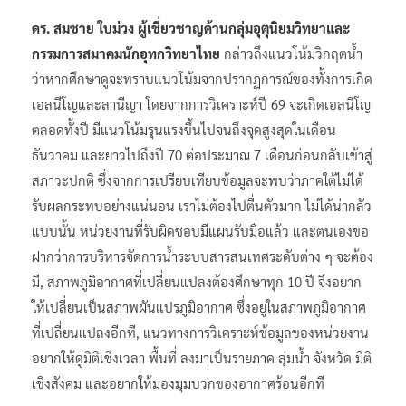
ดร. สมชาย ใบม่วง ผู้เชี่ยวชาญด้านกลุ่มอุตุนิยมวิทยาและ
กรรมการสมาคมนักอุทกวิทยาไทย
กล่าวถึงแนวโน้มวิกฤตน้ำ
ว่าหากศึกษาดูจะทราบแนวโน้มจากปรากฏการณ์ของทั้งการเกิด
เอลนีโญและลานีญา โดยจากการวิเคราะห์ปี 69 จะเกิดเอลนีโญ
ตลอดทั้งปี มีแนวโน้มรุนแรงขึ้นไปจนถึงจุดสูงสุดในเดือน
ธันวาคม และยาวไปถึงปี 70 ต่อประมาณ 7 เดือนก่อนกลับเข้าสู่
สภาวะปกติ ซึ่งจากการเปรียบเทียบข้อมูลจะพบว่าภาคใต้ไม่ได้
รับผลกระทบอย่างแน่นอน เราไม่ต้องไปตื่นตัวมาก ไม่ได้น่ากลัว
แบบนั้น หน่วยงานที่รับผิดชอบมีแผนรับมือแล้ว และตนเองขอ
ฝากว่าการบริหารจัดการน้ำระบบสารสนเทศระดับต่าง ๆ จะต้อง
มี, สภาพภูมิอากาศที่เปลี่ยนแปลงต้องศึกษาทุก 10 ปี จึงอยาก
ให้เปลี่ยนเป็นสภาพผันแปรภูมิอากาศ ซึ่งอยู่ในสภาพภูมิอากาศ
ที่เปลี่ยนแปลงอีกที, แนวทางการวิเคราะห์ข้อมูลของหน่วยงาน
อยากให้ดูมิติเชิงเวลา พื้นที่ ลงมาเป็นรายภาค ลุ่มน้ำ จังหวัด มิติ
เชิงสังคม และอยากให้มองมุมบวกของอากาศร้อนอีกที