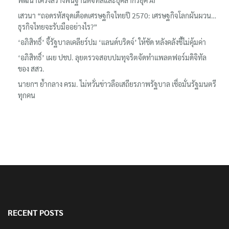
พัฒนาโครงสร้างพื้นฐานดิจิทัลและบุคลากรยุค AI
เสวนา “ถอดรหัสจุดเดือดเศรษฐกิจไทยปี 2570: เศรษฐกิจโลกผันผวน…
ธุรกิจไทยจะรับมืออย่างไร?”
‘อภิสิทธิ์’ จี้รัฐบาลเคลียร์ปม ‘แลนด์บริดจ์’ ให้ชัด หลังคลังชี้ไม่คุ้มค่า
‘อภิสิทธิ์’ เผย ปชป. ลุยตรวจสอบปมทุจริตจัดทำแพลตฟอร์มดิจิทัล
ของ สสว.
นายกฯ ย้ำกลาง ครม. ไม่หวั่นข่าวลือเสถียรภาพรัฐบาล เชื่อมั่นรัฐมนตรี
ทุกคน
RECENT POSTS