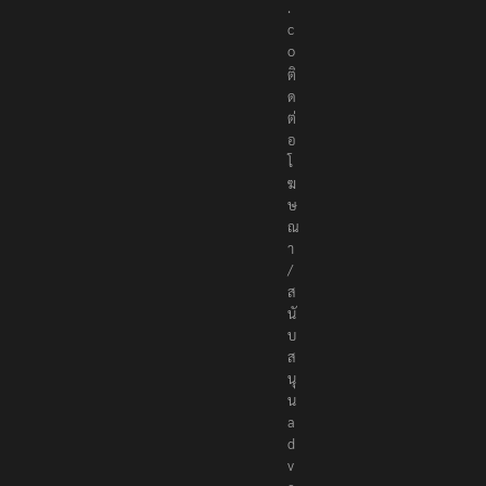
.
c
o
ติ
ด
ต่
อ
โ
ฆ
ษ
ณ
า
/
ส
นั
บ
ส
นุ
น
a
d
v