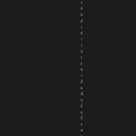
ง
ค
ม
ส่
ง
ข่
า
ว
ป
ร
ะ
ช
า
สั
ม
พั
น
ธ์
แ
จ้
ง
ห