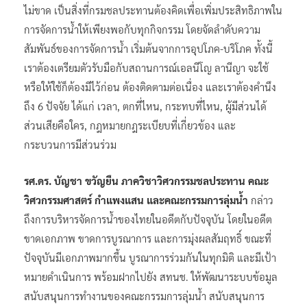
ไม่ขาด เป็นสิ่งที่กรมชลประทานต้องคิดเพื่อเพิ่มประสิทธิภาพใน
การจัดการน้ำให้เพียงพอกับทุกกิจกรรม โดยจัดลำดับความ
สัมพันธ์ของการจัดการน้ำ เริ่มต้นจากการอุปโภค-บริโภค ทั้งนี้
เราต้องเตรียมตัวรับมือกับสถานการณ์เอลนีโญ ลานีญา จะใช้
หรือให้ใช้ก็ต้องมีไว้ก่อน ต้องติดตามต่อเนื่อง และเราต้องคำนึง
ถึง 6 ปัจจัย ได้แก่ เวลา, ตกที่ไหน, กระทบที่ไหน, ผู้มีส่วนได้
ส่วนเสียคือใคร, กฎหมายกฎระเบียบที่เกี่ยวข้อง และ
กระบวนการมีส่วนร่วม
รศ.ดร. บัญชา ขวัญยืน ภาควิชาวิศวกรรมชลประทาน คณะ
วิศวกรรมศาสตร์ กำแพงแสน และคณะกรรมการลุ่มน้ำ
กล่าว
ถึงการบริหารจัดการน้ำของไทยในอดีตกับปัจจุบัน โดยในอดีต
ขาดเอกภาพ ขาดการบูรณาการ และการมุ่งผลสัมฤทธิ์ ขณะที่
ปัจจุบันมีเอกภาพมากขึ้น บูรณาการร่วมกันในทุกมิติ และมีเป้า
หมายดำเนินการ พร้อมฝากไปยัง สทนช. ให้พัฒนาระบบข้อมูล
สนับสนุนการทำงานของคณะกรรมการลุ่มน้ำ สนับสนุนการ