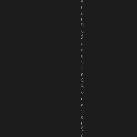
e
r
s
เ
ป็
น
สื่
อ
อ
อ
น
ไ
ล
น์
ที่
นำ
เ
ส
น
อ
เ
นื้
อ