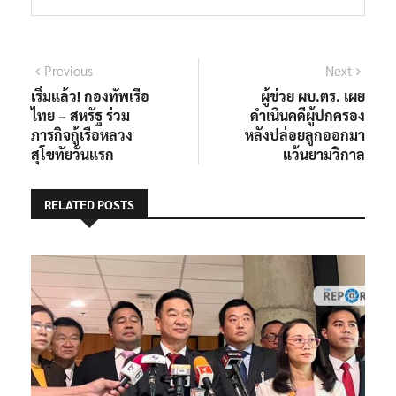
แนะแนว
Previous
Next
Previous
Next
post:
post:
เริ่มแล้ว! กองทัพเรือ
ผู้ช่วย ผบ.ตร. เผย
เรื่อง
ไทย – สหรัฐ ร่วม
ดำเนินคดีผู้ปกครอง
ภารกิจกู้เรือหลวง
หลังปล่อยลูกออกมา
สุโขทัยวันแรก
แว้นยามวิกาล
RELATED POSTS