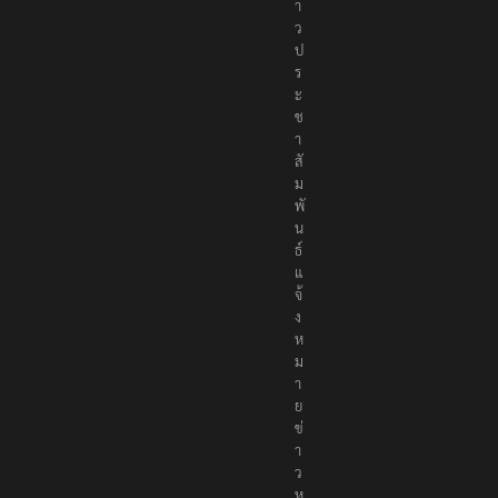
า
ว
ป
ร
ะ
ช
า
สั
ม
พั
น
ธ์
แ
จ้
ง
ห
ม
า
ย
ข่
า
ว
ห