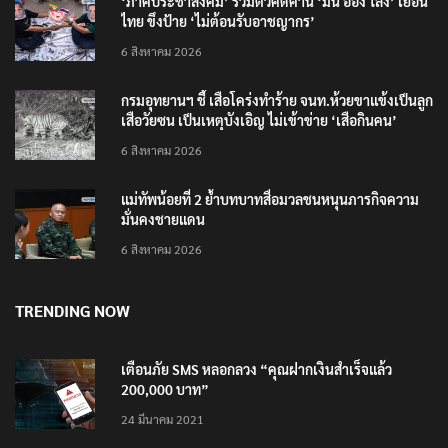
‘ภาคประชาสังคม’ รวมตัวคัดค้าน ‘มิน ออง ไลง์’ เยือน
ไทย ขึงป้าย ‘ไม่ต้อนรับอาชญากร’
6 สิงหาคม 2026
กรมอุทยานฯ ชี้ เสือโคร่งทำร้าย จนท.ห้วยขาแข้งเป็นลูก
เสือวัยซน เป็นเหตุบังเอิญ ไม่เข้าข่าย ‘เสือกินคน’
6 สิงหาคม 2026
แม่ทัพน้อยที่ 2 ย้ำบทบาทสื่อมวลชนหนุนภารกิจความ
มั่นคงชายแดน
6 สิงหาคม 2026
TRENDING NOW
เตือนภัย SMS หลอกลวง “คุณฝากเงินสำเร็จแล้ว
200,000 บาท”
24 มีนาคม 2021