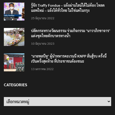
รู้จัก Traffy Fondue – แจ้งผ่านไลน์ได้ไม่ต้อง โหลด
แอพใหม่ – แจ้งได้ทั่วไทย ไม่ใช่แค่ในกรุง
25 มิถุนายน 2022
ปลัดกระทรวงวัฒนธรรม ร่วมกิจกรรม ‘นาวาภิกขาจาร’
แต่งชุดไทยตักบาตรทางน้ำ
10 มิถุนายน 2023
‘นายพลบีทู’ ผู้นำทหารคะเรนนี KNPP ลั่นสู้รบ ครั้งนี้
เป็นครั้งสุดท้าย ที่ประชาชนต้องชนะ
13 มกราคม 2022
CATEGORIES
Categories