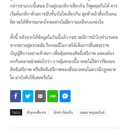
กล่าวหาแบบนี้เสมอ ถ้าอยู่บนกติกาเดียวกัน ก็พูดคุยกันได้ ควร
เริ่มต้นกติกาด้วยการนับขั้นบันไดเดียวกัน สุดท้ายถ้าสื่อเป็นคน
ผิด จะได้พิจารณาลงโทษอย่างไม่มีความเคลือบแคลงใจ
ทั้งนี้ หลังจากได้ข้อมูลในวันนี้แล้ว กมธ.จะมีการนำไปทำงานต่อ
หากสภาอยู่ครบสมัย ก็คงจะมีโอกาสได้เห็นการยื่นพระราช
บัญญัติบางอย่างเข้าสภา เพื่อคุ้มครองสิทธิ์เสรีภาพ แต่คงต้อง
ถกกันหลายฝ่ายต่อไปว่า การคุ้มครองนี้อาจจะไม่ใช่การริดรอน
สิทธิเสรีภาพ หรือสิทธิเสรีภาพของสื่อมวลชนไม่ควรมีกฎหมาย
ใด มาบังคับใช้เลยหรือไม่
TAGS:
ตัวแทนสื่อ-ตร.
นักข่าวโดนจับ
ภคมน หนุนอนันต์