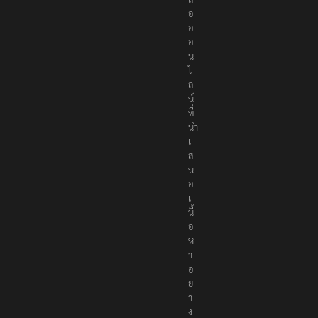
อ
อ
อ
น
ไ
ล
น์
ที่
นำ
เ
ส
น
อ
เ
นื้
อ
ห
า
อ
ย่
า
ง