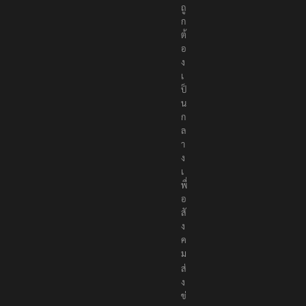
ถู
ก
ต้
อ
ง
เ
ป็
น
ก
ล
า
ง
เ
พื่
อ
สั
ง
ค
ม
ส่
ง
ข่