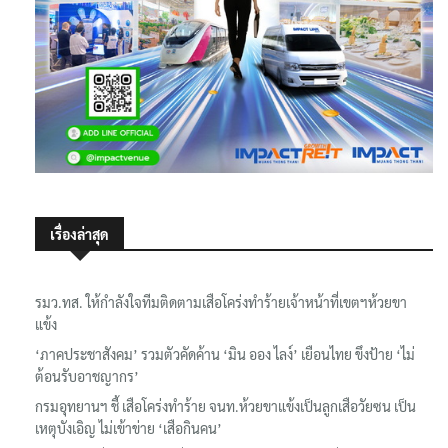
เรื่องล่าสุด
รมว.ทส. ให้กำลังใจทีมติดตามเสือโคร่งทำร้ายเจ้าหน้าที่เขตฯห้วยขา
แข้ง
‘ภาคประชาสังคม’ รวมตัวคัดค้าน ‘มิน ออง ไลง์’ เยือนไทย ขึงป้าย ‘ไม่
ต้อนรับอาชญากร’
กรมอุทยานฯ ชี้ เสือโคร่งทำร้าย จนท.ห้วยขาแข้งเป็นลูกเสือวัยซน เป็น
เหตุบังเอิญ ไม่เข้าข่าย ‘เสือกินคน’