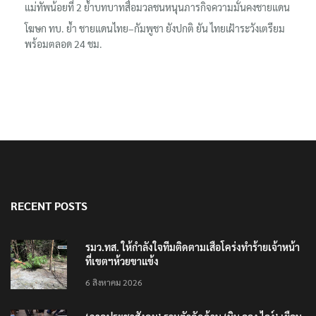
แม่ทัพน้อยที่ 2 ย้ำบทบาทสื่อมวลชนหนุนภารกิจความมั่นคงชายแดน
โฆษก ทบ. ย้ำ ชายแดนไทย–กัมพูชา ยังปกติ ยัน ไทยเฝ้าระวังเตรียม
พร้อมตลอด 24 ชม.
RECENT POSTS
รมว.ทส. ให้กำลังใจทีมติดตามเสือโคร่งทำร้ายเจ้าหน้า
ที่เขตฯห้วยขาแข้ง
6 สิงหาคม 2026