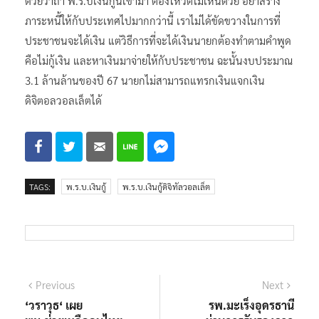
ด้วยว่าถ้า พ.ร.บเงินกู้นี้เข้ามา ต้องโหวตไม่เห็นด้วย อย่าสร้าง
ภาระหนี้ให้กับประเทศไปมากกว่านี้ เราไม่ได้ขัดขวางในการที่
ประชาชนจะได้เงิน แต่วิธีการที่จะได้เงินนายกต้องทำตามคำพูด
คือไม่กู้เงิน และหาเงินมาจ่ายให้กับประชาชน ฉะนั้นงบประมาณ
3.1 ล้านล้านของปี 67 นายกไม่สามารถแทรกเงินแจกเงิน
ดิจิตอลวอลเล็ตได้
TAGS:
พ.ร.บ.เงินกู้
พ.ร.บ.เงินกู้ดิจิทัลวอลเล็ต
แนะแนว
Previous
Next
Previous
Next
post:
post:
‘วราวุธ‘ เผย
รพ.มะเร็งอุดรธานี
เรื่อง