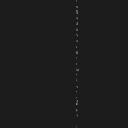
รื
อ
ติ
ด
ต่
อ
ก
อ
ง
บ
ร
ร
ณ
า
ธิ
ก
า
ร
ที่
e
d
i
t