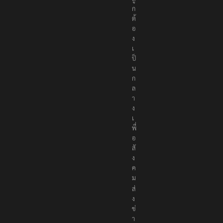
ก
ต้
อ
ง
เ
ป็
น
ก
ล
า
ง
เ
พื่
อ
สั
ง
ค
ม
ส่
ง
ข่
า