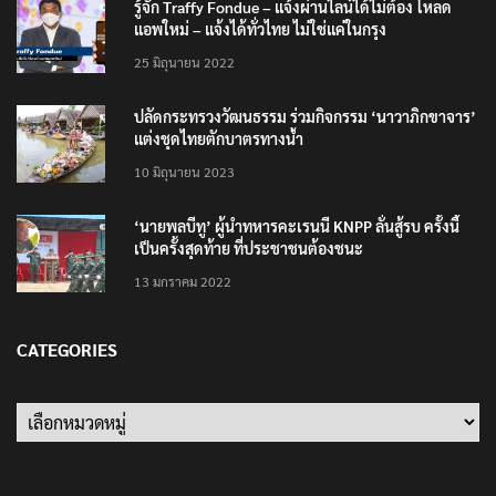
รู้จัก Traffy Fondue – แจ้งผ่านไลน์ได้ไม่ต้อง โหลด
แอพใหม่ – แจ้งได้ทั่วไทย ไม่ใช่แค่ในกรุง
25 มิถุนายน 2022
ปลัดกระทรวงวัฒนธรรม ร่วมกิจกรรม ‘นาวาภิกขาจาร’
แต่งชุดไทยตักบาตรทางน้ำ
10 มิถุนายน 2023
‘นายพลบีทู’ ผู้นำทหารคะเรนนี KNPP ลั่นสู้รบ ครั้งนี้
เป็นครั้งสุดท้าย ที่ประชาชนต้องชนะ
13 มกราคม 2022
CATEGORIES
Categories