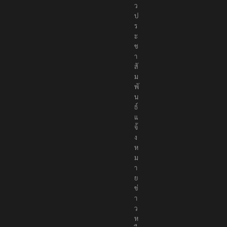
ว
ป
ร
ะ
ช
า
สั
ม
พั
น
ธ์
แ
จ้
ง
ห
ม
า
ย
ข่
า
ว
ห