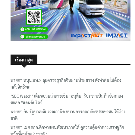
เรื่องล่าสุด
นายกฯ หนุน มท.2 ลุยตรวจธุรกิจจีนย่านห้วยขวาง สั่งทำต่อ ไม่ต้อง
กลัวอิทธิพล
‘SEC Watch’ เดินขบวนล่าลายเซ็น ‘อนุทิน’ รับทราบบันทึกข้อตกลง
ชะลอ “แลนด์บริดจ์
นายกฯ ยัน รัฐบาลเข้มงวดเอาผิด ขบวนการออกบัตรประชาชน ให้ต่าง
ชาติ
นายกฯ เผย คกก.ศึกษาแผนพัฒนาภาคใต้ ดูความคุ้มค่าทางเศรษฐกิจ
หวังเชื่อมโยง 2 ชายฝั่ง