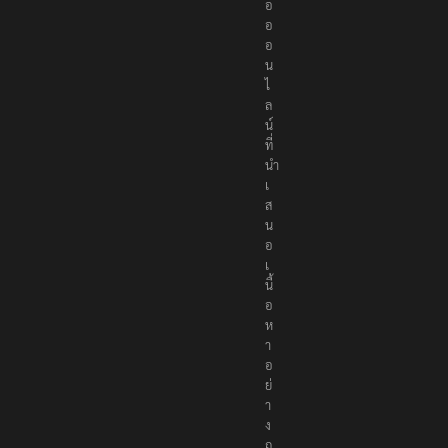
อ
อ
อ
น
ไ
ล
น์
ที่
นำ
เ
ส
น
อ
เ
นื้
อ
ห
า
อ
ย่
า
ง
ถู