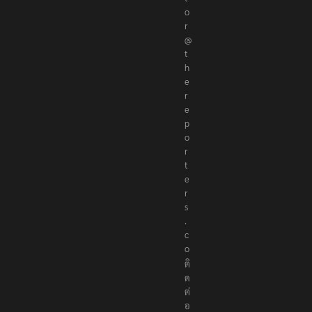
o
r
@
t
h
e
r
e
p
o
r
t
e
r
s
.
c
o
ติ
ด
ต่
อ