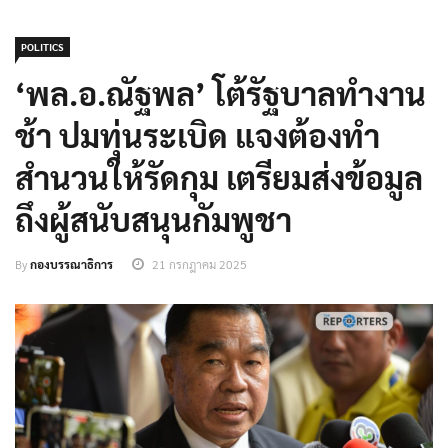
POLITICS
‘พล.อ.ณัฐพล’ โต้รัฐบาลทำงาน
ช้า ปมทุ่นระเบิด แจงต้องทำ
สำนวนให้รัดกุม เตรียมส่งข้อมูล
ถึงผู้สนับสนุนกัมพูชา
By
กองบรรณาธิการ
21 กรกฎาคม 2025