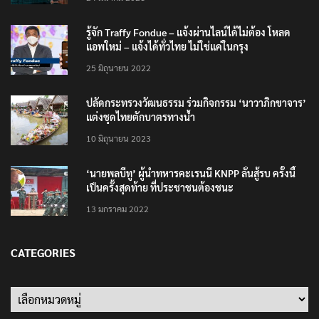
รู้จัก Traffy Fondue – แจ้งผ่านไลน์ได้ไม่ต้อง โหลด
แอพใหม่ – แจ้งได้ทั่วไทย ไม่ใช่แค่ในกรุง
25 มิถุนายน 2022
ปลัดกระทรวงวัฒนธรรม ร่วมกิจกรรม ‘นาวาภิกขาจาร’
แต่งชุดไทยตักบาตรทางน้ำ
10 มิถุนายน 2023
‘นายพลบีทู’ ผู้นำทหารคะเรนนี KNPP ลั่นสู้รบ ครั้งนี้
เป็นครั้งสุดท้าย ที่ประชาชนต้องชนะ
13 มกราคม 2022
CATEGORIES
Categories