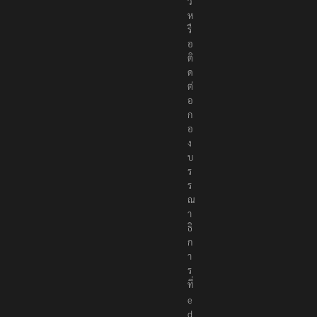
ว
ห
รื
อ
ติ
ด
ต่
อ
ก
อ
ง
บ
ร
ร
ณ
า
ธิ
ก
า
ร
ที่
e
d