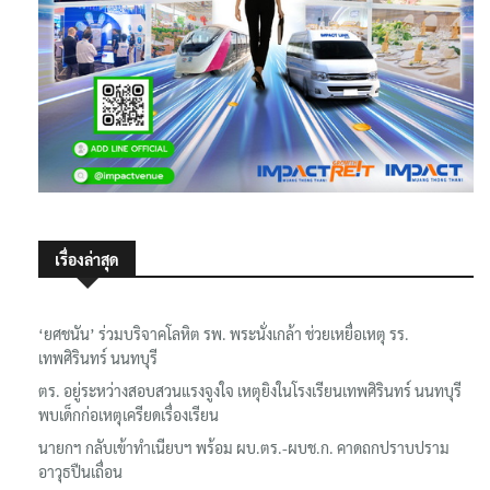
เรื่องล่าสุด
‘ยศชนัน’ ร่วมบริจาคโลหิต รพ. พระนั่งเกล้า ช่วยเหยื่อเหตุ รร.
เทพศิรินทร์ นนทบุรี
ตร. อยู่ระหว่างสอบสวนแรงจูงใจ เหตุยิงในโรงเรียนเทพศิรินทร์ นนทบุรี
พบเด็กก่อเหตุเครียดเรื่องเรียน
นายกฯ กลับเข้าทำเนียบฯ พร้อม ผบ.ตร.-ผบช.ก. คาดถกปราบปราม
อาวุธปืนเถื่อน