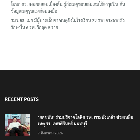
โฆษก ตร. เผยผลสอบเบื้องต้น ผู้ก่อเหตุชอบเล่นเกมใช้อาวุธปืน-ค้น
ข้อมูลเหตุรุนแรงก่อนลงมือ
รมว.สธ. เผย มีผู้บาดเจ็บจากเหตุยิงในโรงเรียน 22 ราย กระจายตัว
รักษาใน 6 รพ. วิกฤต 9 ราย
RECENT POSTS
‘ยศชนัน’ ร่วมบริจาคโลหิต รพ. พระนั่งเกล้า ช่วยเหยื่อ
เหตุ รร. เทพศิรินทร์ นนทบุรี
7 สิงหาคม 2026