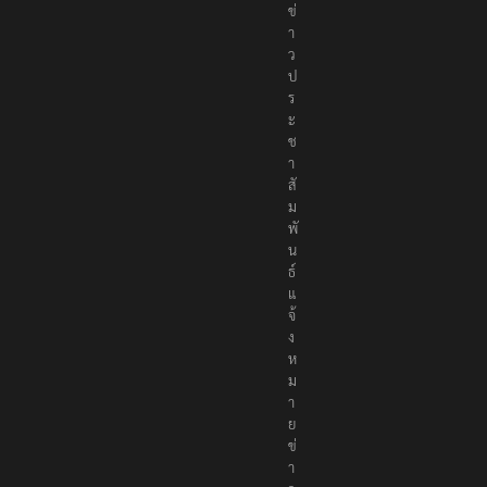
ข่
า
ว
ป
ร
ะ
ช
า
สั
ม
พั
น
ธ์
แ
จ้
ง
ห
ม
า
ย
ข่
า