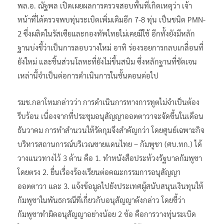
พล.อ. ณัฐพล เปิดเผยผลการตรวจสอบพื้นที่เกิดเหตุว่า เจ้า
หน้าที่ได้ตรวจพบทุ่นระเบิดเพิ่มเติมอีก 7-8 ทุ่น เป็นชนิด PMN-
2 ซึ่งผลิตในรัสเซียและกองทัพไทยไม่เคยมีใช้ อีกทั้งยังมีหลัก
ฐานบ่งชี้ว่าเป็นการลอบวางใหม่ อาทิ ร่องรอยการกลบเกลื่อนที่
ยังใหม่ และชิ้นส่วนโลหะที่ยังไม่ขึ้นสนิม ซึ่งหลักฐานที่ชัดเจน
เหล่านี้จำเป็นต่อการดำเนินการในขั้นตอนต่อไป
รมช.กลาโหมกล่าวว่า การดำเนินการทางการทูตไม่จำเป็นต้อง
รีบร้อน เนื่องจากที่ประชุมอนุสัญญาออตตาวาจะจัดขึ้นในเดือน
ธันวาคม การทำสำนวนให้รัดกุมจึงสำคัญกว่า โดยศูนย์เฉพาะกิจ
บริหารสถานการณ์บริเวณชายแดนไทย – กัมพูชา (ศบ.ทก.) ได้
วางแนวทางไว้ 3 ด้าน คือ 1. ทำหนังสือประท้วงรัฐบาลกัมพูชา
โดยตรง 2. ยื่นเรื่องร้องเรียนต่อคณะกรรมการอนุสัญญา
ออตตาวา และ 3. แจ้งข้อมูลไปยังประเทศผู้สนับสนุนเงินทุนให้
กัมพูชาในพันธกรณีที่เกี่ยวกับอนุสัญญาดังกล่าว โดยชี้ว่า
กัมพูชาทำผิดอนุสัญญาอย่างน้อย 2 ข้อ คือการวางทุ่นระเบิด