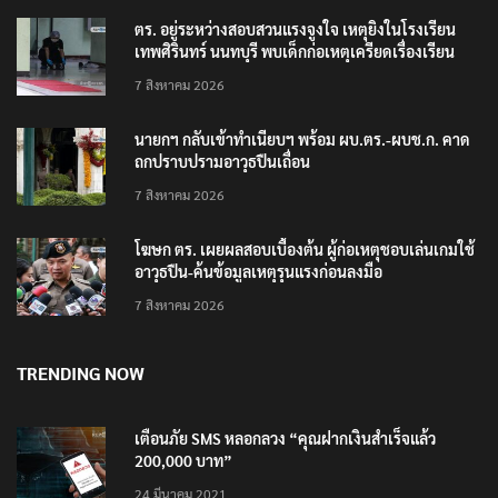
ตร. อยู่ระหว่างสอบสวนแรงจูงใจ เหตุยิงในโรงเรียน
เทพศิรินทร์ นนทบุรี พบเด็กก่อเหตุเครียดเรื่องเรียน
7 สิงหาคม 2026
นายกฯ กลับเข้าทำเนียบฯ พร้อม ผบ.ตร.-ผบช.ก. คาด
ถกปราบปรามอาวุธปืนเถื่อน
7 สิงหาคม 2026
โฆษก ตร. เผยผลสอบเบื้องต้น ผู้ก่อเหตุชอบเล่นเกมใช้
อาวุธปืน-ค้นข้อมูลเหตุรุนแรงก่อนลงมือ
7 สิงหาคม 2026
TRENDING NOW
เตือนภัย SMS หลอกลวง “คุณฝากเงินสำเร็จแล้ว
200,000 บาท”
24 มีนาคม 2021