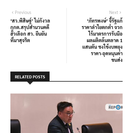
แนะแนว
Previous
Next
Previous
Next
post:
post:
‘สว.พิสิษฐ์’ ไม่กังวล
‘ภัทรพงษ์’ จี้รัฐแก้
เรื่อง
กกต.สรุปสำนวนคดี
ราคาลำไยตกต่ำ จวก
ฮั้วเลือก สว. ยืนยัน
ไร้มาตรการรับมือ
ที่มาสุจริต
ผลผลิตล้นตลาด 1
แสนตัน ชงใช้งบพยุง
ราคา-อุดหนุนค่า
ขนส่ง
RELATED POSTS