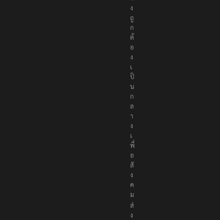
ง
ถู
ก
ต้
อ
ง
เ
ป็
น
ก
ล
า
ง
เ
พื่
อ
สั
ง
ค
ม
ส่
ง