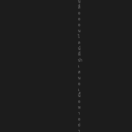
น
สื่
อ
อ
อ
น
ไ
ล
น์
ที่
นำ
เ
ส
น
อ
เ
นื้
อ
ห
า
อ
ย่
า