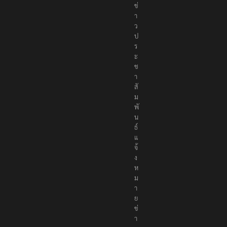
ข่
า
ว
ป
ร
ะ
ช
า
สั
ม
พั
น
ธ์
แ
จ้
ง
ห
ม
า
ย
ข่
า