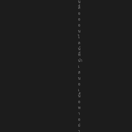
น
สื่
อ
อ
อ
น
ไ
ล
น์
ที่
นำ
เ
ส
น
อ
เ
นื้
อ
ห
า
อ
ย่
า