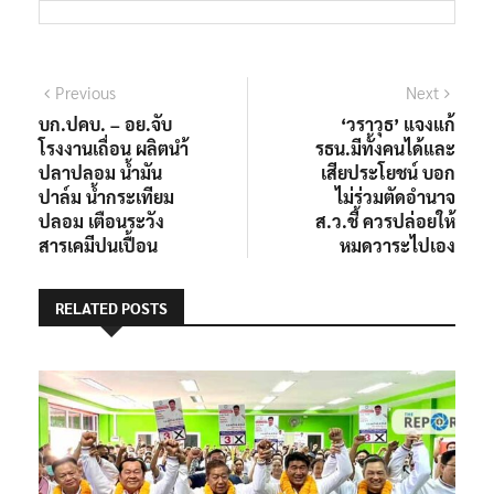
แนะแนว
Previous
Next
Previous
Next
post:
post:
บก.ปคบ. – อย.จับ
‘วราวุธ’ แจงแก้
เรื่อง
โรงงานเถื่อน ผลิตนำ้
รธน.มีทั้งคนได้และ
ปลาปลอม น้ำมัน
เสียประโยชน์ บอก
ปาล์ม น้ำกระเทียม
ไม่ร่วมตัดอำนาจ
ปลอม เตือนระวัง
ส.ว.ชี้ ควรปล่อยให้
สารเคมีปนเปื้อน
หมดวาระไปเอง
RELATED POSTS