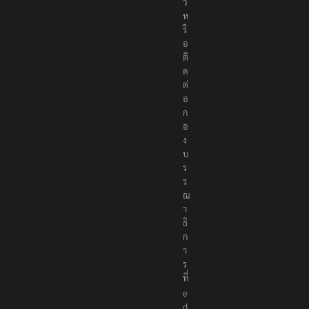
ว
ห
รื
อ
ติ
ด
ต่
อ
ก
อ
ง
บ
ร
ร
ณ
า
ธิ
ก
า
ร
ที่
e
d