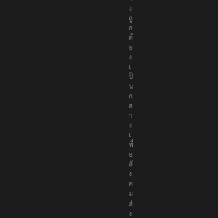
ง
ถู
ก
ต้
อ
ง
เ
ป็
น
ก
ล
า
ง
เ
พื่
อ
สั
ง
ค
ม
ส่
ง