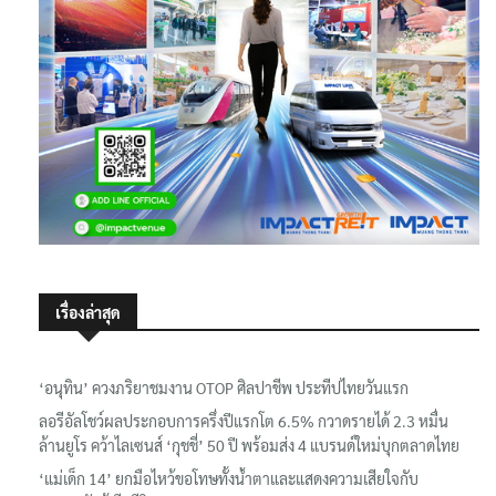
เรื่องล่าสุด
‘อนุทิน’ ควงภริยาชมงาน OTOP ศิลปาชีพ ประทีปไทยวันแรก
ลอรีอัลโชว์ผลประกอบการครึ่งปีแรกโต 6.5% กวาดรายได้ 2.3 หมื่น
ล้านยูโร คว้าไลเซนส์ ‘กุชชี่’ 50 ปี พร้อมส่ง 4 แบรนด์ใหม่บุกตลาดไทย
‘แม่เด็ก 14’ ยกมือไหว้ขอโทษทั้งน้ำตาและแสดงความเสียใจกับ