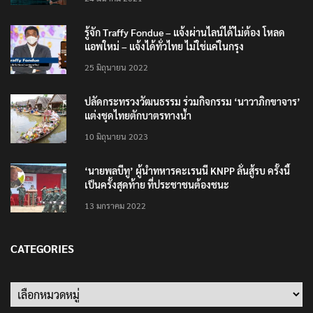
รู้จัก Traffy Fondue – แจ้งผ่านไลน์ได้ไม่ต้อง โหลด
แอพใหม่ – แจ้งได้ทั่วไทย ไม่ใช่แค่ในกรุง
25 มิถุนายน 2022
ปลัดกระทรวงวัฒนธรรม ร่วมกิจกรรม ‘นาวาภิกขาจาร’
แต่งชุดไทยตักบาตรทางน้ำ
10 มิถุนายน 2023
‘นายพลบีทู’ ผู้นำทหารคะเรนนี KNPP ลั่นสู้รบ ครั้งนี้
เป็นครั้งสุดท้าย ที่ประชาชนต้องชนะ
13 มกราคม 2022
CATEGORIES
Categories