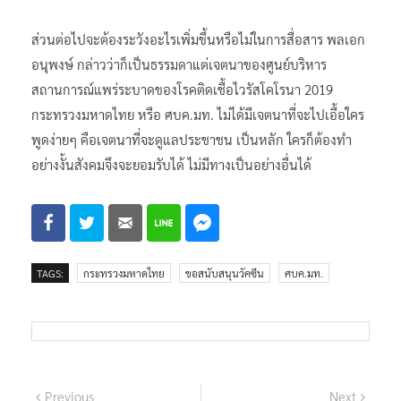
​ส่วนต่อไปจะต้องระวังอะไรเพิ่มขึ้นหรือไม่ในการสื่อสาร พลเอก
อนุ​พงษ์​ กล่าวว่าก็เป็นธรรมดาแต่เจตนาของศูนย์บริหาร
สถานการณ์แพร่ระบาดของโรคติดเชื้อไวรัสโคโรนา 2019
กระทรวงมหาดไทย หรือ ศบค.มท. ไม่ได้มีเจตนา​ที่จะไปเอื้อใคร
พูดง่ายๆ คือเจตนา​ที่จะดูแลประชาชน เป็นหลัก ใครก็ต้องทำ
อย่างงั้นสังคมจึงจะยอมรับได้ ไม่มีทางเป็นอย่างอื่นได้
TAGS:
กระทรวงมหาดไทย
ขอสนับสนุนวัคซีน
ศบค.มท.
แนะแนว
Previous
Next
Previous
Next