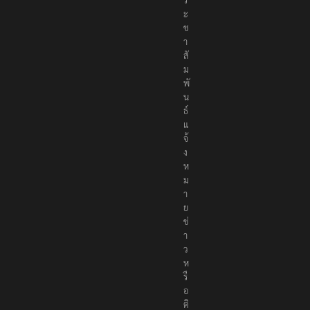
ะ
ช
า
สั
ม
พั
น
ธ์
แ
จ้
ง
ห
ม
า
ย
ข่
า
ว
ห
รื
อ
ติ