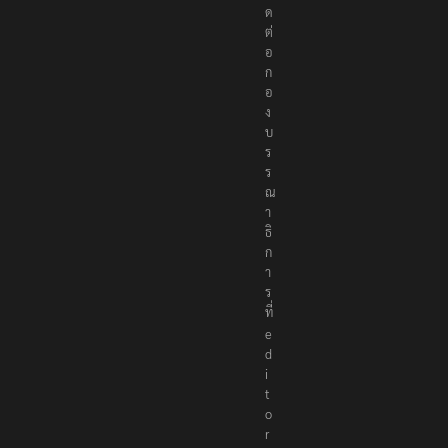
ด
ต่
อ
ก
อ
ง
บ
ร
ร
ณ
า
ธิ
ก
า
ร
ที่
e
d
i
t
o
r