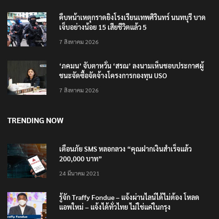
คืบหน้าเหตุกราดยิงโรงเรียนเทพศิรินทร์ นนทบุรี บาด
เจ็บอย่างน้อย 15 เสียชีวิตแล้ว 5
7 สิงหาคม 2026
‘ภคมน’ จับตาหวั่น ‘สรณ’ ลงนามเห็นชอบประกาศผู้
ชนะจัดซื้อจัดจ้างโครงการกองทุน USO
7 สิงหาคม 2026
TRENDING NOW
เตือนภัย SMS หลอกลวง “คุณฝากเงินสำเร็จแล้ว
200,000 บาท”
24 มีนาคม 2021
รู้จัก Traffy Fondue – แจ้งผ่านไลน์ได้ไม่ต้อง โหลด
แอพใหม่ – แจ้งได้ทั่วไทย ไม่ใช่แค่ในกรุง