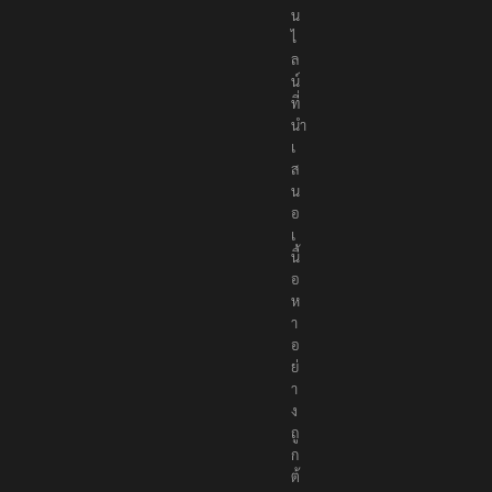
น
ไ
ล
น์
ที่
นำ
เ
ส
น
อ
เ
นื้
อ
ห
า
อ
ย่
า
ง
ถู
ก
ต้