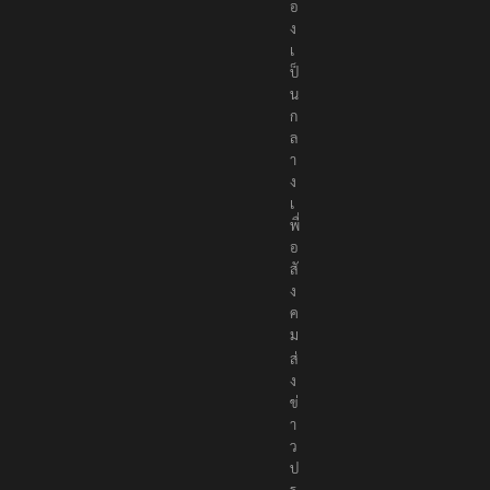
อ
ง
เ
ป็
น
ก
ล
า
ง
เ
พื่
อ
สั
ง
ค
ม
ส่
ง
ข่
า
ว
ป
ร