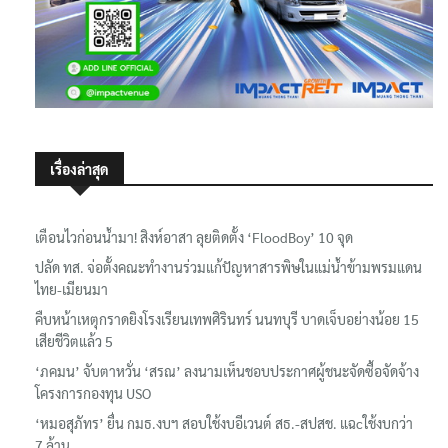
เรื่องล่าสุด
เตือนไวก่อนน้ำมา! สิงห์อาสา ลุยติดตั้ง ‘FloodBoy’ 10 จุด
ปลัด ทส. จ่อตั้งคณะทำงานร่วมแก้ปัญหาสารพิษในแม่น้ำข้ามพรมแดน
ไทย-เมียนมา
คืบหน้าเหตุกราดยิงโรงเรียนเทพศิรินทร์ นนทบุรี บาดเจ็บอย่างน้อย 15
เสียชีวิตแล้ว 5
‘ภคมน’ จับตาหวั่น ‘สรณ’ ลงนามเห็นชอบประกาศผู้ชนะจัดซื้อจัดจ้าง
โครงการกองทุน USO
‘หมอสุภัทร’ ยื่น กมธ.งบฯ สอบใช้งบอีเวนต์ สธ.-สปสช. แฉcใช้งบกว่า
7 ล้าน