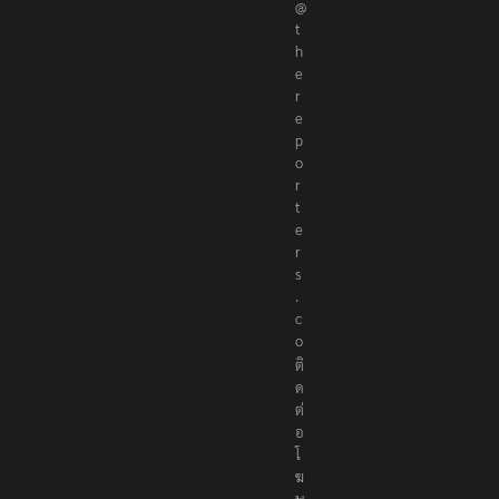
@
t
h
e
r
e
p
o
r
t
e
r
s
.
c
o
ติ
ด
ต่
อ
โ
ฆ
ษ