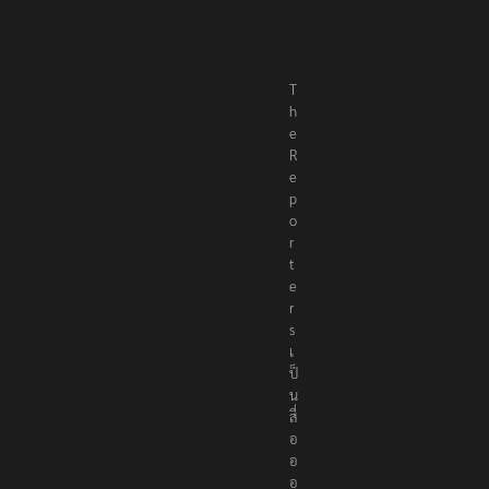
T
h
e
R
e
p
o
r
t
e
r
s
เ
ป็
น
สื่
อ
อ
อ