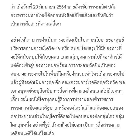
ว่า เมื่อวันที่ 20 มิถุนายน​ 2564 นายฉัตรชัย พรหมเลิศ ปลัด​
กระทรวง​มหาดไทยได้ออกหนังสือแก้ไขแล้วและยืนยันว่า
เป็นการสื่อสารที่คาดเคลื่อน
อย่างไรก็ตามการดำเนินการจะต้องเป็นไปตามนโยบายของศูนย์
บริหารสถานการณ์โควิด-19 หรือ ศบค. โดยสรุปให้มีช่องทางที่
จะให้สนับสนุนให้กับบุคคล และกลุ่มบุคคลรวมไปถึงองค์กรได้
แต่ต้องเข้าสู่ช่องทางหมอพร้อม การกระจายวัคซีนเป็นของ
ศบค. จะกระจายไปในพื้นที่ใดหรือจำนวนเท่าไหร่เมื่อกระจายไป
แล้วผู้ที่จะดำเนินการต่อ คือ คณะกรรมการ​โรคติดต่อ​จังหวัด พล
เอกอนุพงษ์ระบุถือเป็นการสื่อสารที่คาดเคลื่อนและไม่มีเจตนา​
เอื้อประโยชน์ให้ใครทุกคนรู้ดีว่าการทำงานของข้าราชการ
พรรคการเมืองและรัฐบาล หรือของใครก็แล้วแต่ต้องตอบสนอง
ต่อประชาชนส่วนใหญ่ใครที่คิดจะไปตอบสนองต่อกลุ่มใคร กลุ่ม
ใดกลุ่มหนึ่ง อย่างที่รู้ว่าสังคมก็จะไม่ยอม เป็นการสื่อสารคลาด
เคลื่อนแต่ก็ได้แก้ไขแ​ล้​ว