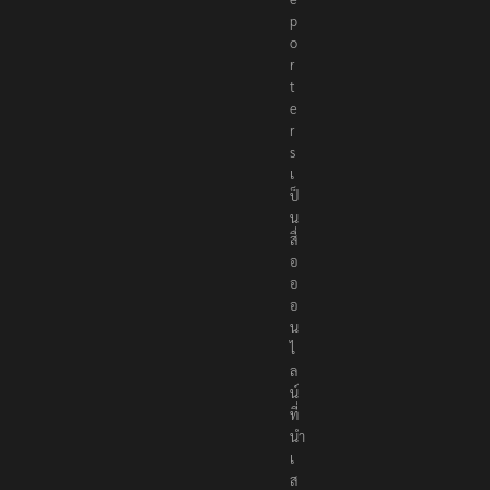
o
r
t
e
r
s
เ
ป็
น
สื่
อ
อ
อ
น
ไ
ล
น์
ที่
นำ
เ
ส
น