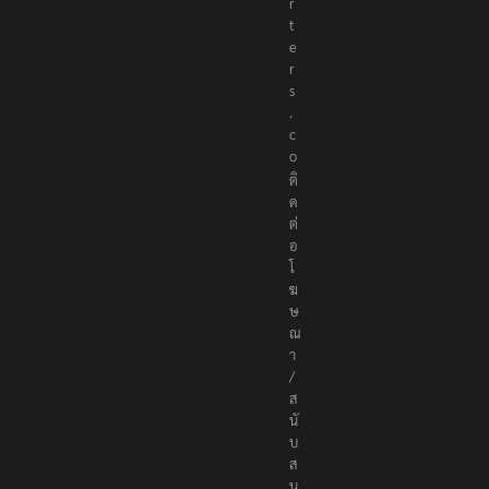
t
e
r
s
.
c
o
ติ
ด
ต่
อ
โ
ฆ
ษ
ณ
า
/
ส
นั
บ
ส
นุ
น