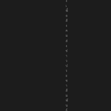
เ
พื่
อ
สั
ง
ค
ม
ส่
ง
ข่
า
ว
ป
ร
ะ
ช
า
สั
ม
พั
น
ธ์
แ