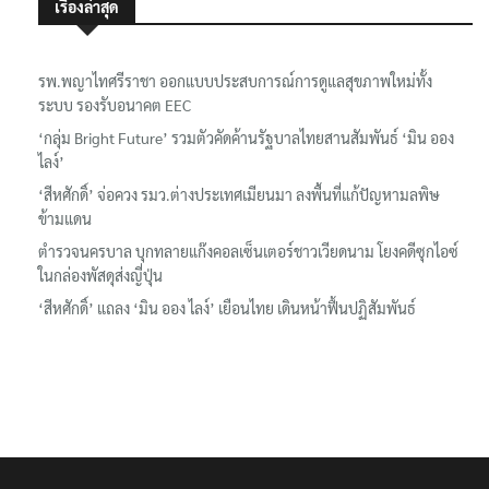
รพ.พญาไทศรีราชา ออกแบบประสบการณ์การดูแลสุขภาพใหม่ทั้ง
ระบบ รองรับอนาคต EEC
‘กลุ่ม Bright Future’ รวมตัวคัดค้านรัฐบาลไทยสานสัมพันธ์ ‘มิน ออง
ไลง์’
‘สีหศักดิ์’ จ่อควง รมว.ต่างประเทศเมียนมา ลงพื้นที่แก้ปัญหามลพิษ
ข้ามแดน
ตำรวจนครบาล บุกทลายแก๊งคอลเซ็นเตอร์ชาวเวียดนาม โยงคดีซุกไอซ์
ในกล่องพัสดุส่งญี่ปุ่น
‘สีหศักดิ์’ แถลง ‘มิน ออง ไลง์’ เยือนไทย เดินหน้าฟื้นปฏิสัมพันธ์