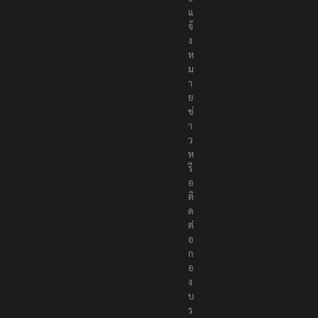
จ้
ง
ห
ม
า
ย
ข่
า
ว
ห
รื
อ
ติ
ด
ต่
อ
ก
อ
ง
บ
ร
ร