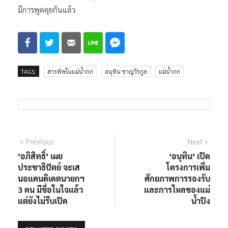
TAGS:
สารพิษในแม่น้ำกก
อนุทิน ชาญวีรกูล
แม่น้ำกก
แนะแนว
Previous
Next
Previous
Next
post:
post:
‘อภิสิทธิ์’ เผย
‘อนุทิน’ เปิด
เรื่อง
ประชาธิปัตย์ จะเส
โครงการเพิ่ม
นอแคนดิเดตนายกฯ
ศักยภาพการรองรับ
3 คน มีชื่อในใจแล้ว
และการไหลของแม่
แต่ยังไม่รีบเปิด
น้ำปิง
RELATED POSTS