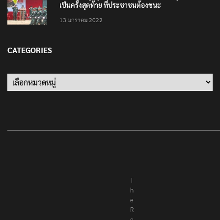
13 มกราคม 2022
CATEGORIES
Categories
T
h
e
R
e
p