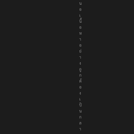
อ
เ
นื้
อ
ห
า
อ
ย่
า
ง
ถู
ก
ต้
อ
ง
เ
ป็
น
ก
ล
า
ง