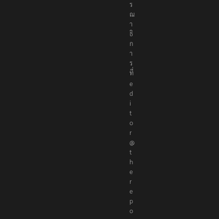
ณ
า
ธิ
ก
า
ร
ที่
e
d
i
t
o
r
@
t
h
e
r
e
p
o
r