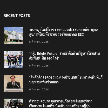
RECENT POSTS
รพ.พญาไทศรีราชา ออกแบบประสบการณ์การดูแล
สุขภาพใหม่ทั้งระบบ รองรับอนาคต EEC
6 สิงหาคม 2026
‘กลุ่ม Bright Future’ รวมตัวคัดค้านรัฐบาลไทยสาน
สัมพันธ์ ‘มิน ออง ไลง์’
6 สิงหาคม 2026
‘สีหศักดิ์’ จ่อควง รมว.ต่างประเทศเมียนมา ลงพื้นที่แก้
ปัญหามลพิษข้ามแดน
6 สิงหาคม 2026
ตำรวจนครบาล บุกทลายแก๊งคอลเซ็นเตอร์ชาว
เวียดนาม โยงคดีซุกไอซ์ในกล่องพัสดุส่งญี่ปุ่น