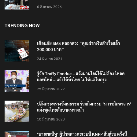
6 สิงหาคม 2026
TRENDING NOW
เตือนภัย SMS หลอกลวง “คุณฝากเงินสำเร็จแล้ว
200,000 บาท”
24 มีนาคม 2021
รู้จัก Traffy Fondue – แจ้งผ่านไลน์ได้ไม่ต้อง โหลด
แอพใหม่ – แจ้งได้ทั่วไทย ไม่ใช่แค่ในกรุง
25 มิถุนายน 2022
ปลัดกระทรวงวัฒนธรรม ร่วมกิจกรรม ‘นาวาภิกขาจาร’
แต่งชุดไทยตักบาตรทางน้ำ
10 มิถุนายน 2023
‘นายพลบีทู’ ผู้นำทหารคะเรนนี KNPP ลั่นสู้รบ ครั้งนี้
เป็นครั้งสุดท้าย ที่ประชาชนต้องชนะ