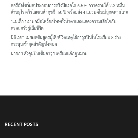
‘อนุทิน’ ควงภริยาชมงาน OTOP ศิลปาชีพ ประทีปไทยวันแรก
ลอรีอัลโชว์ผลประกอบการครึ่งปีแรกโต 6.5% กวาดรายได้ 2.3 หมื่น
ล้านยูโร คว้าไลเซนส์ ‘กุชชี่’ 50 ปี พร้อมส่ง 4 แบรนด์ใหม่บุกตลาดไทย
‘แม่เด็ก 14’ ยกมือไหว้ขอโทษทั้งน้ำตาและแสดงความเสียใจกับ
ครอบครัวผู้เสียชีวิต
นิติเวชฯ เผยผลชันสูตรผู้เสียชีวิตเหตุใช้อาวุธปืนในโรงเรียน 8 ร่าง
กระสุนเข้าจุดสำคัญทั้งหมด
นายกฯ สั่งคุมปืนเข้มอาวุธ เตรียมแก้กฎหมาย
RECENT POSTS