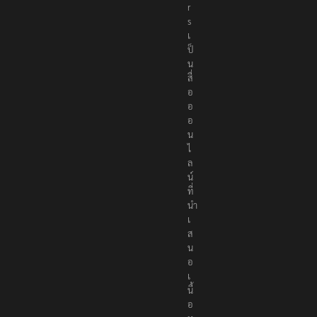
t
e
r
s
เ
ป็
น
สื่
อ
อ
อ
น
ไ
ล
น์
ที่
นำ
เ
ส
น
อ
เ