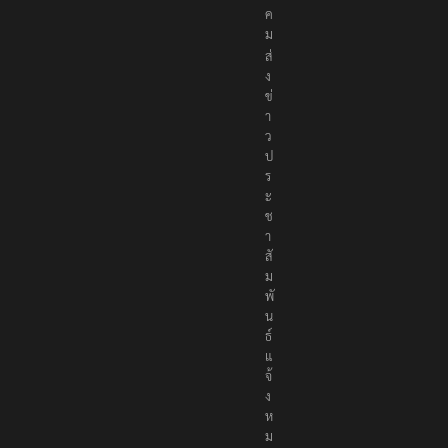
สั
ง
ค
ม
ส่
ง
ข่
า
ว
ป
ร
ะ
ช
า
สั
ม
พั
น
ธ์
แ
จ้
ง