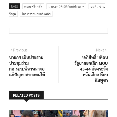
TAGS:
คนละครึ่งพลัส
นายเอกนิติ นิติทัณฑ์ประภาศ
อนุทิน ชาญ
วีรกูล
โครงการคนละครึ่งพลัส
แนะแนว
Previous
Next
Previous
Next
post:
post:
นายกฯ เป็นประธาน
‘อภิสิทธิ์’ เตือน
เรื่อง
ประชุมร่วม
รัฐบาลยกเลิก MOU
กอ.รมน.พิจารณางบ
43-44 ต้องระวัง
แก้ปัญหาชายแดนใต้
หวั่นเสียเปรียบ
กัมพูชา
RELATED POSTS