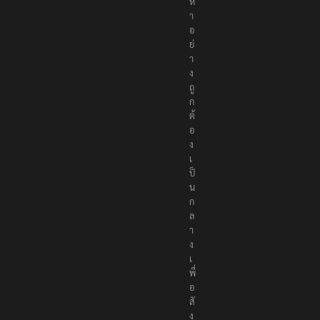
นื้
อ
ห
า
อ
ย่
า
ง
ถู
ก
ต้
อ
ง
เ
ป็
น
ก
ล
า
ง
เ
พื่
อ