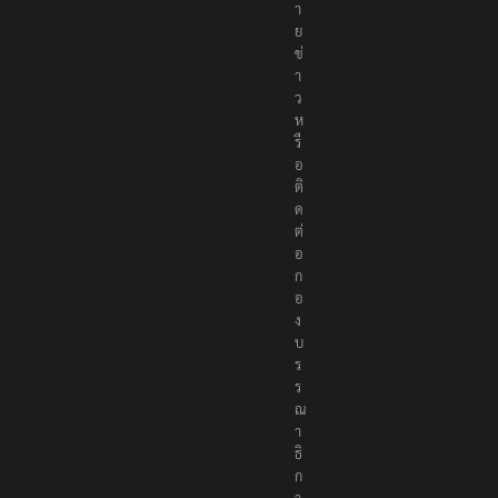
ห
ม
า
ย
ข่
า
ว
ห
รื
อ
ติ
ด
ต่
อ
ก
อ
ง
บ
ร
ร
ณ
า