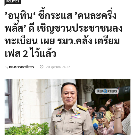
POLITICS
’อนุทิน‘ ชี้กระแส ’คนละครึ่ง
พลัส’ ดี เชิญชวนประชาชนลง
ทะเบียน เผย รมว.คลัง เตรียม
เฟส 2 ไว้แล้ว
By
กองบรรณาธิการ
20 ตุลาคม 2025