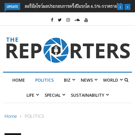
UPDATE
ลอรีอัลโชว์ผลประกอบการครึ่งปีแรกโต 6.5% กวาดรายได้ 2.3 หมื่นล้านยูโร
คว้าไลเซนส์ ‘กุชชี่’ 50 ปี พร้อมส่ง 4 แบรนด์ใหม่บุกตลาดไทย
HOME
POLITICS
BIZ
NEWS
WORLD
LIFE
SPECIAL
SUSTAINABILITY
Home
POLITICS