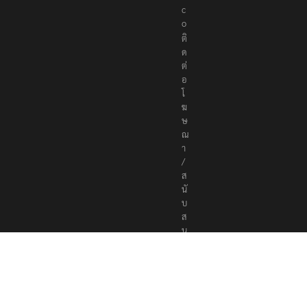
s
.
c
o
ติ
ด
ต่
อ
โ
ฆ
ษ
ณ
า
/
ส
นั
บ
ส
นุ
น
a
d