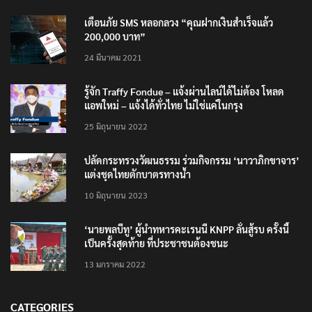
TRENDING NOW
เตือนภัย SMS หลอกลวง “คุณฝากเงินสำเร็จแล้ว
200,000 บาท”
24 มีนาคม 2021
รู้จัก Traffy Fondue – แจ้งผ่านไลน์ได้ไม่ต้อง โหลด
แอพใหม่ – แจ้งได้ทั่วไทย ไม่ใช่แค่ในกรุง
25 มิถุนายน 2022
ปลัดกระทรวงวัฒนธรรม ร่วมกิจกรรม ‘นาวาภิกขาจาร’
แต่งชุดไทยตักบาตรทางน้ำ
10 มิถุนายน 2023
‘นายพลบีทู’ ผู้นำทหารคะเรนนี KNPP ลั่นสู้รบ ครั้งนี้
เป็นครั้งสุดท้าย ที่ประชาชนต้องชนะ
13 มกราคม 2022