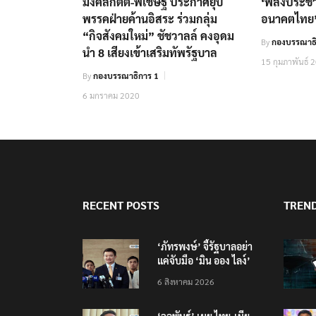
มงคลกิตติ์-พิเชษฐ์ ประกาศยุบ
‘พลังประชาร
พรรคฝ่ายค้านอิสระ ร่วมกลุ่ม
อนาคตไทย’
“กิจสังคมใหม่” ชัชวาลล์ คงอุดม
By
กองบรรณาธิ
นำ 8 เสียงเข้าเสริมทัพรัฐบาล
15 กุมภาพันธ์ 
By
กองบรรณาธิการ 1
6 มกราคม 2020
RECENT POSTS
TREN
‘ภัทรพงษ์’ จี้รัฐบาลอย่า
แค่จับมือ ‘มิน ออง ไลง์’
แต่ต้องถกประเด็นมลพิษ
6 สิงหาคม 2026
ข้ามแดน