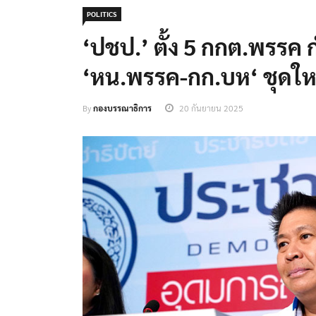
POLITICS
‘ปชป.’ ตั้ง 5 กกต.พรรค
‘หน.พรรค-กก.บห‘ ชุดให
By
กองบรรณาธิการ
20 กันยายน 2025