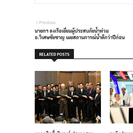
แนะแนว
Previous
Previous
post:
นายกฯ ลงเรือเยี่ยมผู้ประสบภัยน้ำท่วม
เรื่อง
อ.วิเศษชัยชาญ เผยสถานการณ์น้ำดีกว่าปีก่อน
RELATED POSTS