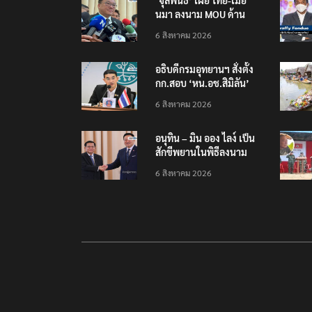
‘จุลพันธ์’ เผย ไทย-เมีย
นมา ลงนาม MOU ด้าน
แรงงาน ฉบับใหม่ ขยาย
6 สิงหาคม 2026
กรอบความร่วมมือ 5 ปี
อธิบดีกรมอุทยานฯ​ สั่งตั้ง
กก.สอบ ‘หน.อช.สิมิลัน’
ปมอนุญาต ‘อ.วีระ’ พัก
6 สิงหาคม 2026
แรมฝ่าฝืนประกาศฯ
อนุทิน – มิน ออง ไลง์ เป็น
สักขีพยานในพิธีลงนาม
MOU เสริมสร้างความร่วม
6 สิงหาคม 2026
มือแรงงาน-คุณภาพน้ำ-
อวกาศ