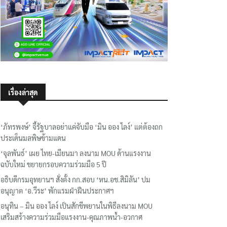
เรื่องล่าสุด
‘ภัทรพงษ์’ จี้รัฐบาลอย่าแค่จับมือ ‘มิน ออง ไลง์’ แต่ต้องถก
ประเด็นมลพิษข้ามแดน
‘จุลพันธ์’ เผย ไทย-เมียนมา ลงนาม MOU ด้านแรงงาน
ฉบับใหม่ ขยายกรอบความร่วมมือ 5 ปี
อธิบดีกรมอุทยานฯ​ สั่งตั้ง กก.สอบ ‘หน.อช.สิมิลัน’ ปม
อนุญาต ‘อ.วีระ’ พักแรมฝ่าฝืนประกาศฯ
อนุทิน – มิน ออง ไลง์ เป็นสักขีพยานในพิธีลงนาม MOU
เสริมสร้างความร่วมมือแรงงาน-คุณภาพน้ำ-อวกาศ