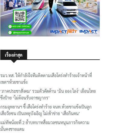
เรื่องล่าสุด
รมว.ทส. ให้กำลังใจทีมติดตามเสือโคร่งทำร้ายเจ้าหน้าที่
เขตฯห้วยขาแข้ง
‘ภาคประชาสังคม’ รวมตัวคัดค้าน ‘มิน ออง ไลง์’ เยือนไทย
ขึงป้าย ‘ไม่ต้อนรับอาชญากร’
กรมอุทยานฯ ชี้ เสือโคร่งทำร้าย จนท.ห้วยขาแข้งเป็นลูก
เสือวัยซน เป็นเหตุบังเอิญ ไม่เข้าข่าย ‘เสือกินคน’
แม่ทัพน้อยที่ 2 ย้ำบทบาทสื่อมวลชนหนุนภารกิจความ
มั่นคงชายแดน