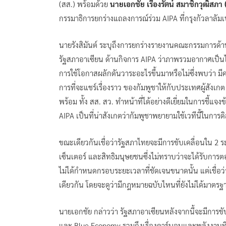
(สส.) พร้อมด้วย
นายเอกชัย เรืองรัตน์ สมาชิกวุฒิสภา 
กรรมาธิการยกร่างแถลงการณ์ร่วม AIPA ที่กรุงกัวลาลัม
นายรังสิมันต์ ระบุถึงการยกร่างรายงานคณะกรรมการด้าน
รัฐสภาอาเซียน ด้านกิจการ AIPA ว่าภาพรวมอากาศเป็นไ
การใช้โอกาสผลักดันวาระอะไรขึ้นมาหรือไม่ซึ่งพบว่า
การที่จะแชร์เรื่องราว ของกัมพูชาให้กับประเทศผู้สังเกต ซึ
พร้อม ทั้ง สส. สว. ทำหน้าที่ได้อย่างดีเยี่ยมในการชี้แจ
AIPA เป็นที่น่าสังเกตว่ากัมพูชาพยายามใช้เวทีนี้ในกา
ขณะเดียวกันเชื่อว่ารัฐสภาไทยจะมีการขับเคลื่อนใน 2
เซ็นเตอร์ และสิทธิมนุษยชนซึ่งไม่ทราบว่าจะได้รับกา
ไม่ได้กำหนดกรอบระยะเวลาที่ชัดเจนขนาดนั้น แต่เชื่
เดียวกัน โดยจะดูว่ามีกฎหมายฉบับไหนที่ยังไม่ได้มาตรฐ
นายเอกชัย กล่าวว่า รัฐสภาอาเซียนหลังจากนี้จะมีการข
และ Blue Economy รวมถึงเรื่องคาร์บอนและพลังงานที่ยั