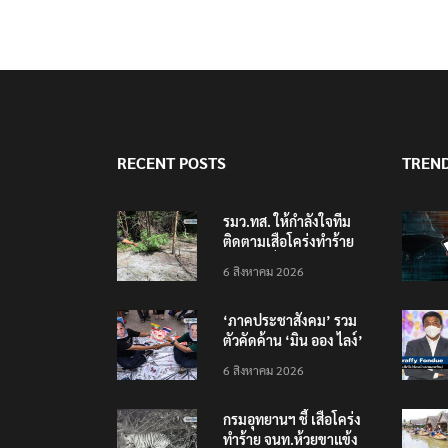
RECENT POSTS
TREN
รมว.ทส. ให้กำลังใจทีม
ติดตามเสือโคร่งทำร้าย
เจ้าหน้าที่เขตฯห้วยขาแข้ง
6 สิงหาคม 2026
‘ภาคประชาสังคม’ รวม
ตัวคัดค้าน ‘มิน ออง ไลง์’
เยือนไทย ขึงป้าย ‘ไม่
6 สิงหาคม 2026
ต้อนรับอาชญากร’
กรมอุทยานฯ ชี้ เสือโคร่ง
ทำร้าย จนท.ห้วยขาแข้ง