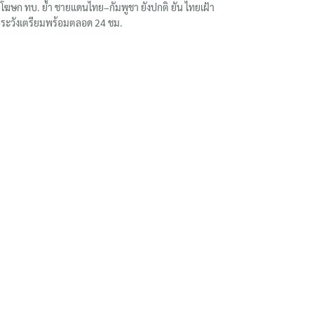
โฆษก ทบ. ย้ำ ชายแดนไทย–กัมพูชา ยังปกติ ยัน ไทยเฝ้า
ระวังเตรียมพร้อมตลอด 24 ชม.