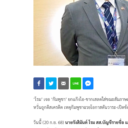
‘โรม’ เจอ ‘กัมพูชา’ ยกแก๊งไอ-ขากเสลดใส่ขณะสัมภาษณ์
หวั่นถูกดิสเครดิต เหตุกัมพูชาฉวยโอกาสดันวาระ-เปิดข
วันนี้ (20 ก.ย. 68)
นายรังสิมันต์ โรม สส.บัญชีรายชื