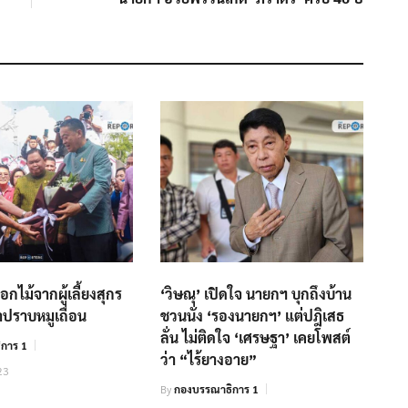
กไม้จากผู้เลี้ยงสุกร
‘วิษณุ’ เปิดใจ นายกฯ บุกถึงบ้าน
าปราบหมูเถื่อน
ชวนนั่ง ‘รองนายกฯ’ แต่ปฎิเสธ
ลั่น ไม่ติดใจ ‘เศรษ​ฐา’ เคยโพสต์
การ 1
ว่า “ไร้ยางอาย”
23
By
กองบรรณาธิการ 1