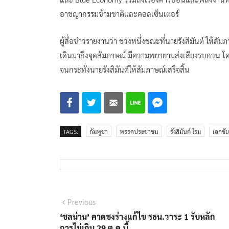
อาชญากรรมข้ามชาติและคอลเซ็นเตอร์
ผู้สื่อข่าวรายงานว่า ช่วงหนึ่งขณะที่นายรังสิมันต์ ให
เดินมาถึงจุดสัมภาษณ์ มีความพยายามส่งเสียงรบกวน โด
จนกระทั่งนายรังสิมันต์ให้สัมภาษณ์เสร็จสิ้น
TAGS:
กัมพูชา
พรรคประชาชน
รังสิมันต์ โรม
เอกชัย
แนะแนว
Previous
Previous
post:
‘ชลน่าน’ คาดชงร่างแก้ไข รธน.วาระ 1 รับหลัก
เรื่อง
การไม่เกิน 29 ต.ค.นี้