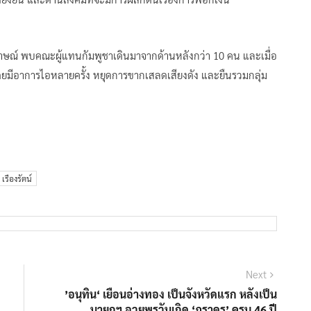
้สัมภาษณ์ พบคณะผู้แทนกัมพูชาเดินมาจากด้านหลังกว่า 10 คน และเมื่อ
ยมีอาการไอหลายครั้ง หยุดการขากเสลดเสียงดัง และยืนรวมกลุ่ม
 เรืองรัตน์
Next
Next
post:
’อนุทิน‘ เยือนอ่างทอง เป็นจังหวัดแรก หลังเป็น
นายกฯ อวยพรวันเกิด ‘ภราดร’ ครบ 46 ปี