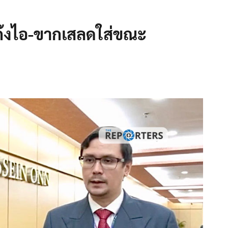
แก๊งไอ-ขากเสลดใส่ขณะ