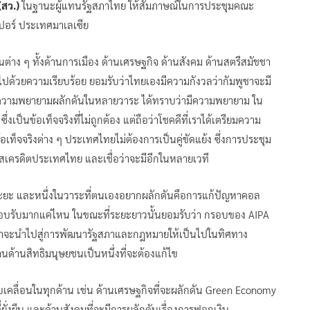
(สว.)
ในฐานะผู้แทนรัฐสภาไทย ให้สัมภาษณ์ในการประชุมคณะ
เปอร์ ประเทศมาเลเซีย
ต่าง ๆ ทั้งด้านการเมือง ด้านเศรษฐกิจ ด้านสังคม ด้านสตรีสมัชชา
ปด้วยความเรียบร้อย ยอมรับว่าไทยเองมีความกังวลว่ากัมพูชาจะมี
 มีความพยายามผลักดันในหลายวาระ ได้ทราบว่ามีความพยายาม ใน
่งเป็นข้อเท็จจริงที่ไม่ถูกต้อง แต่ถือว่าโชคดีที่เราได้เตรียมความ
งข้อเท็จจริงต่าง ๆ ประเทศไทยไม่ต้องการเป็นคู่ขัดแย้ง ซึ่งการประชุม
รดิสเครดิตประเทศไทย และเชื่อว่าจะมีอีกในหลายเวที
 ระยะ และหนึ่งในวาระที่ตนเองอยากผลักดันคือการแก้ปัญหาคอล
รตอบรับมากแค่ไหน ในขณะที่ระยะยาวนั้นยอมรับว่า กรอบของ AIPA
อว่าจะนำไปสู่การพัฒนารัฐสภาและกฎหมายให้เป็นไปในทิศทาง
านด้านสิทธิมนุษยชนเป็นหนึ่งที่จะต้องแก้ไข
ับเคลื่อนในทุกด้าน เช่น ด้านเศรษฐกิจที่จะผลักดัน Green Economy
่งยืน และด้านสังคมที่จะมีการผลักดันเรื่องการฟอกเงิน