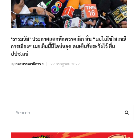
‘ธรรมนัส’ ประกาศแตกหักพรรคเล็ก ลั่น “ผมไม่ใช่โสเภณี
การเมือง” เผยเย็นนี้มีไลน์หลุด คนเซ็นรับระวังไว้ ยื่น
ปปช.แน่
By
กองบรรณาธิการ 1
22 กรกฎาคม 2022