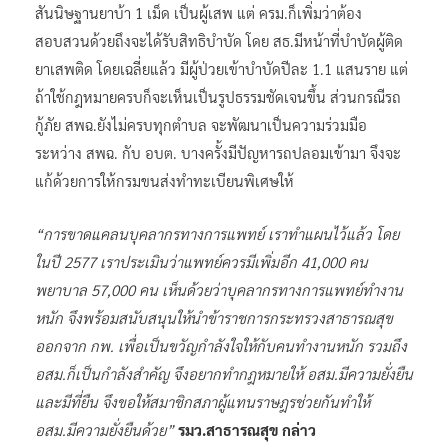
สันนิษฐานยาบ้า 1 เม็ด เป็นผู้เสพ แต่ ครม.ก็เพิ่มว่าต้อง
สอบสวนด้วยถึงจะได้รับสิทธิบำบัด โดย สธ.มีหน้าที่บำบัดผู้ติด
ยาเสพติด โดยเฉลี่ยแล้ว มีผู้ป่วยเข้าบำบัดปีละ 1.1 แสนราย แต่
ถ้าใช้กฎหมายครบก็จะเห็นเป็นรูปธรรมชัดเจนขึ้น ส่วนกรณีรถ
กู้ภัย สพฉ.ยังไม่ครบทุกตำบล จะพัฒนาเป็นความร่วมมือ
ระหว่าง สพฉ. กับ อบต. บางครั้งมีปัญหารถปลอมเข้ามา จึงจะ
แก้ด้วยการให้กรมขนส่งทำทะเบียนพิเศษให้
“การขาดแคลนบุคลากรทางการแพทย์ เราทำแผนไว้แล้ว โดย
ในปี 2577 เราประเมินว่าแพทย์ควรมีเพิ่มอีก 41,000 คน
พยาบาล 57,000 คน เห็นด้วยว่าบุคลากรทางการแพทย์ทำงาน
หนัก จึงพร้อมสนับสนุนให้นำข้าราชการกระทรวงสาธารณสุข
ออกจาก กพ. เพื่อเป็นขวัญกำลังใจให้กับคนทำงานหนัก รวมถึง
อสม.ก็เป็นกำลังสำคัญ จึงอยากทำกฎหมายให้ อสม.มีความยั่งยืน
และมีที่ยืน จึงขอให้สมาชิกสภาผู้แทนราษฎรช่วยกันทำให้
อสม.มีความยั่งยืนด้วย”
รมว.สาธารณสุข กล่าว