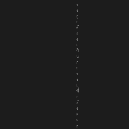
า
ง
ถู
ก
ต้
อ
ง
เ
ป็
น
ก
ล
า
ง
เ
พื่
อ
สั
ง
ค
ม
ส่