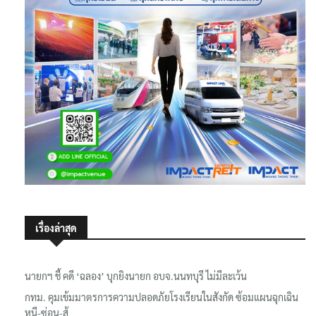
เรื่องล่าสุด
นายกฯ ชี้ คดี ‘ฉลอง’ บุกยิงนายก อบจ.นนทบุรี ไม่มีละเว้น
กทม. คุมเข้มมาตรการความปลอดภัยโรงเรียนในสังกัด ซ้อมแผนฉุกเฉิน
หนี-ซ่อน-สู้