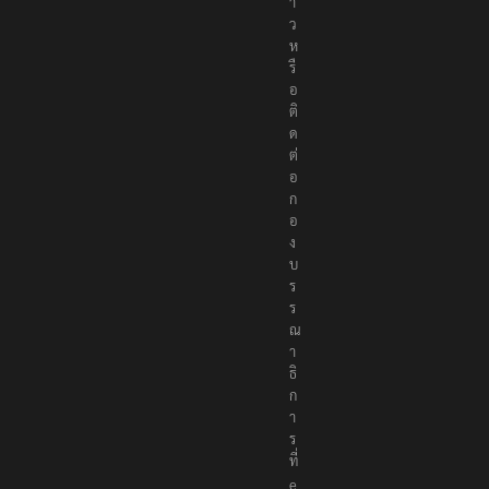
า
ว
ห
รื
อ
ติ
ด
ต่
อ
ก
อ
ง
บ
ร
ร
ณ
า
ธิ
ก
า
ร
ที่
e