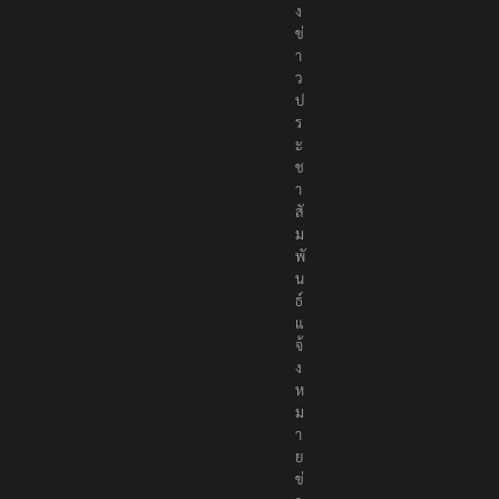
ง
ข่
า
ว
ป
ร
ะ
ช
า
สั
ม
พั
น
ธ์
แ
จ้
ง
ห
ม
า
ย
ข่