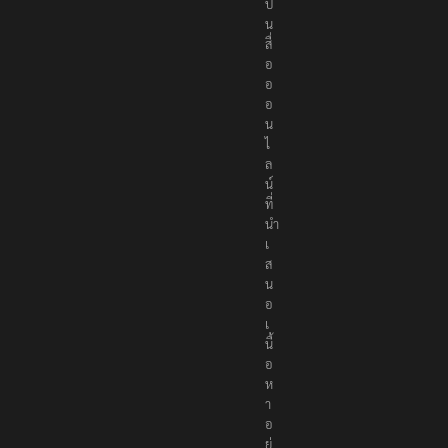
ป็
น
สื่
อ
อ
อ
น
ไ
ล
น์
ที่
นำ
เ
ส
น
อ
เ
นื้
อ
ห
า
อ
ย่