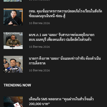
กทม. คุมเข้มมาตรการความปลอดภัยโรงเรียนในสังกัด
ซ้อมแผนฉุกเฉินหนี-ซ่อน-สู้
10 สิงหาคม 2026
ผบช.ภ.1 เผย ‘ฉลอง’ รับสารภาพก่อเหตุยิงนายก
อบจ.นนทบุรี เพียงคนเดียว ปมอึดอัดใจส่วนตัว
10 สิงหาคม 2026
นายกฯ ติงภาพ ‘ฉลอง’ นั่งแถลงข่าวกำชับ ต้องดำเนิน
การเด็ดขาด
10 สิงหาคม 2026
TRENDING NOW
เตือนภัย SMS หลอกลวง “คุณฝากเงินสำเร็จแล้ว
200,000 บาท”