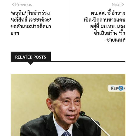
แนะแนว
Previous
Next
Previous
Next
post:
post:
’อนุทิน‘ กินข้าวร่วม
ผบ.สส. ชี้ อำนาจ
เรื่อง
‘อภิสิทธิ์ เวชชาชีวะ’
เปิด-ปิดด่านชายแดน
ขอคำแนะนำอดีตนา
อยู่ที่ ผบ.ทบ. แจง
ยกฯ
จำเป็นสร้าง ‘รั้ว
ชายแดน’
RELATED POSTS