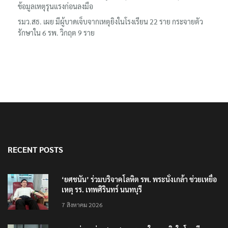
ข้อมูลเหตุรุนแรงก่อนลงมือ
รมว.สธ. เผย มีผู้บาดเจ็บจากเหตุยิงในโรงเรียน 22 ราย กระจายตัว
รักษาใน 6 รพ. วิกฤต 9 ราย
RECENT POSTS
‘ยศชนัน’ ร่วมบริจาคโลหิต รพ. พระนั่งเกล้า ช่วยเหยื่อ
เหตุ รร. เทพศิรินทร์ นนทบุรี
7 สิงหาคม 2026