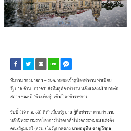
ทีมงาน รองนายกฯ – รมต. ทยอยเข้าดูห้องทำงาน ทำเนียบ
รัฐบาล ด้าน ’ภราดร‘ ส่งทีมดูห้องทำงาน หลังแถลงนโยบายต่อ
สภาฯ ขณะที่ ‘พีระพันธ์ุ’ เข้าอำลาข้าราชการ
วันนี้ (19 ก.ย. 68) ที่ทำเนียบรัฐบาล ผู้สื่อข่าวรายงานว่า ภาย
หลังมีพระบรมราชโองการโปรดเกล้าโปรดกระหม่อม แต่งตั้ง
คณะรัฐมนตรี (ครม.) ในรัฐบาลของ
นายอนุทิน ชาญวีรกูล