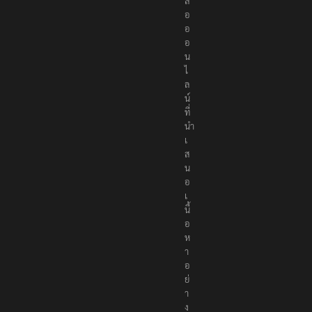
สื่
อ
อ
อ
น
ไ
ล
น์
ที่
นำ
เ
ส
น
อ
เ
นื้
อ
ห
า
อ
ย่
า
ง