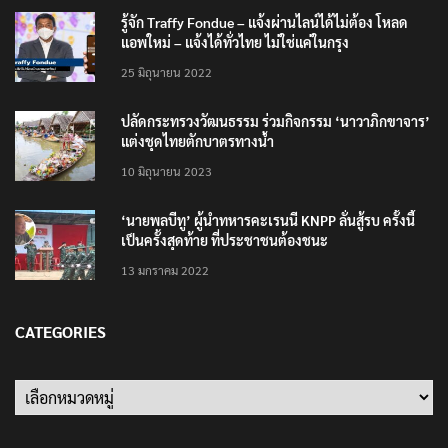
รู้จัก Traffy Fondue – แจ้งผ่านไลน์ได้ไม่ต้อง โหลด
แอพใหม่ – แจ้งได้ทั่วไทย ไม่ใช่แค่ในกรุง
25 มิถุนายน 2022
ปลัดกระทรวงวัฒนธรรม ร่วมกิจกรรม ‘นาวาภิกขาจาร’
แต่งชุดไทยตักบาตรทางน้ำ
10 มิถุนายน 2023
‘นายพลบีทู’ ผู้นำทหารคะเรนนี KNPP ลั่นสู้รบ ครั้งนี้
เป็นครั้งสุดท้าย ที่ประชาชนต้องชนะ
13 มกราคม 2022
CATEGORIES
Categories