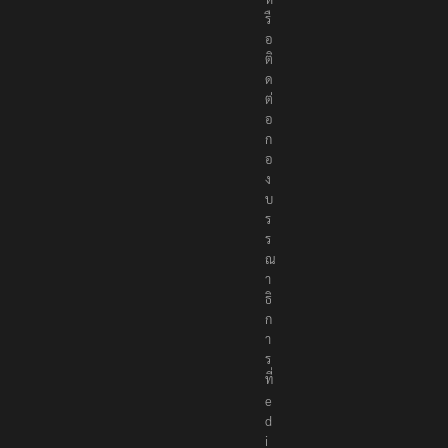
รื
อ
ติ
ด
ต่
อ
ก
อ
ง
บ
ร
ร
ณ
า
ธิ
ก
า
ร
ที่
e
d
i