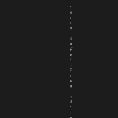
า
ว
ป
ร
ะ
ช
า
สั
ม
พั
น
ธ์
แ
จ้
ง
ห
ม
า
ย
ข่
า
ว
ห