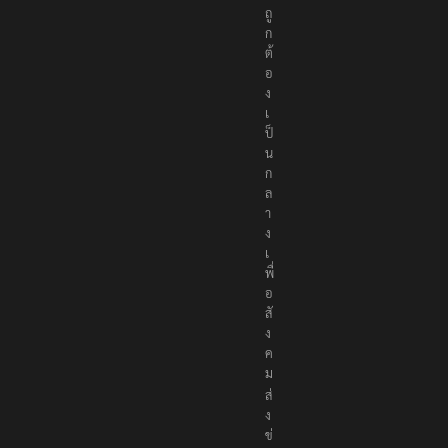
ถู
ก
ต้
อ
ง
เ
ป็
น
ก
ล
า
ง
เ
พื่
อ
สั
ง
ค
ม
ส่
ง
ข่