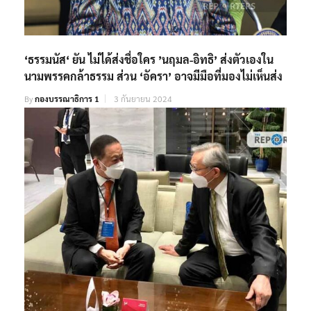
‘ธรรมนัส‘ ยัน ไม่ได้ส่งชื่อใคร ’นฤมล-อิทธิ’ ส่งตัวเองใน
นามพรรคกล้าธรรม ส่วน ‘อัครา’ อาจมีมือที่มองไม่เห็นส่ง
By
กองบรรณาธิการ 1
3 กันยายน 2024