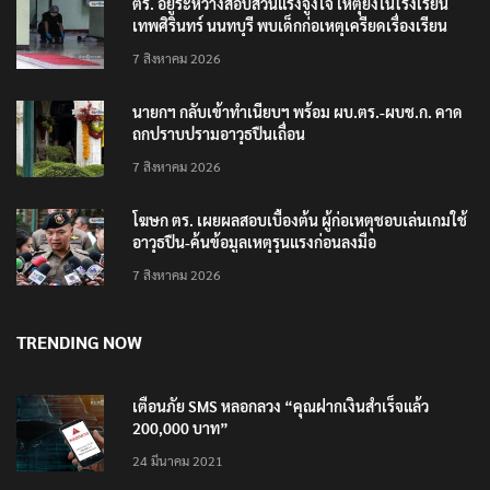
ตร. อยู่ระหว่างสอบสวนแรงจูงใจ เหตุยิงในโรงเรียน
เทพศิรินทร์ นนทบุรี พบเด็กก่อเหตุเครียดเรื่องเรียน
7 สิงหาคม 2026
นายกฯ กลับเข้าทำเนียบฯ พร้อม ผบ.ตร.-ผบช.ก. คาด
ถกปราบปรามอาวุธปืนเถื่อน
7 สิงหาคม 2026
โฆษก ตร. เผยผลสอบเบื้องต้น ผู้ก่อเหตุชอบเล่นเกมใช้
อาวุธปืน-ค้นข้อมูลเหตุรุนแรงก่อนลงมือ
7 สิงหาคม 2026
TRENDING NOW
เตือนภัย SMS หลอกลวง “คุณฝากเงินสำเร็จแล้ว
200,000 บาท”
24 มีนาคม 2021