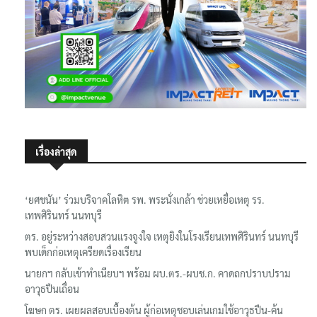
เรื่องล่าสุด
‘ยศชนัน’ ร่วมบริจาคโลหิต รพ. พระนั่งเกล้า ช่วยเหยื่อเหตุ รร.
เทพศิรินทร์ นนทบุรี
ตร. อยู่ระหว่างสอบสวนแรงจูงใจ เหตุยิงในโรงเรียนเทพศิรินทร์ นนทบุรี
พบเด็กก่อเหตุเครียดเรื่องเรียน
นายกฯ กลับเข้าทำเนียบฯ พร้อม ผบ.ตร.-ผบช.ก. คาดถกปราบปราม
อาวุธปืนเถื่อน
โฆษก ตร. เผยผลสอบเบื้องต้น ผู้ก่อเหตุชอบเล่นเกมใช้อาวุธปืน-ค้น