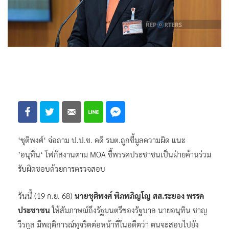
‘ชุติพงศ์‘ จ่อถาม ป.ป.ช. คดี รมต.ถูกชี้มูลความผิด แนะ
’อนุทิน‘ โฟกัสงานตาม MOA ชี้พรรคประชาชนเป็นฝ่ายค้านร่วม
รับผิดชอบด้วยการตรวจสอบ
วันนี้ (19 ก.ย. 68)
นายชุติพงศ์ พิภพภิญโญ สส.ระยอง พรรค
ประชาชน
ให้สัมภาษณ์ถึงรัฐมนตรีของรัฐบาล นายอนุทิน ชาญ
วีรกูล มีพฤติการณ์ทุจริตต่อหน้าที่ในอดีตว่า ตนจะสอบไปยัง