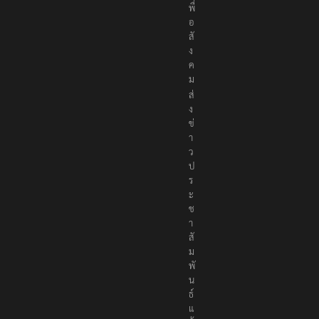
พื่
อ
สั
ง
ค
ม
ส่
ง
ข่
า
ว
ป
ร
ะ
ช
า
สั
ม
พั
น
ธ์
แ