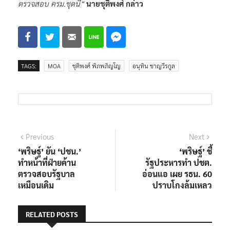
ตรวจสอบ ครม.ชุดนี้“
นายชุติพงศ์ กล่าว
TAGS:
MOA
ชุติพงศ์ พิภพภิญโญ
อนุทิน ชาญวีรกูล
แนะแนว
Previous
Next
Previous
Next
post:
post:
‘พริษฐ์’ ยัน ‘ปชน.’
‘พริษฐ์’ ชี้
เรื่อง
ทำหน้าที่ฝ่ายค้าน
รัฐประหารทำ ปชต.
ตรวจสอบรัฐบาล
อ่อนแอ เผย รธน. 60
เหมือนเดิม
ปราบโกงล้มเหลว
RELATED POSTS