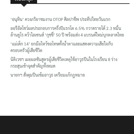
‘อนุทิน’ ควงภริยาชมงาน OTOP ศิลปาชีพ ประทีปไทยวันแรก
ลอรีอัลโชว์ผลประกอบการครึ่งปีแรกโต 6.5% กวาดรายได้ 2.3 หมื่น
ล้านยูโร คว้าไลเซนส์ ‘กุชชี่’ 50 ปี พร้อมส่ง 4 แบรนด์ใหม่บุกตลาดไทย
‘แม่เด็ก 14’ ยกมือไหว้ขอโทษทั้งน้ำตาและแสดงความเสียใจกับ
ครอบครัวผู้เสียชีวิต
นิติเวชฯ เผยผลชันสูตรผู้เสียชีวิตเหตุใช้อาวุธปืนในโรงเรียน 8 ร่าง
กระสุนเข้าจุดสำคัญทั้งหมด
นายกฯ สั่งคุมปืนเข้มอาวุธ เตรียมแก้กฎหมาย