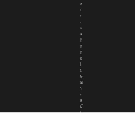
e
r
s
.
c
o
ติ
ด
ต่
อ
โ
ฆ
ษ
ณ
า
/
ส
นั
บ
ส
นุ
น