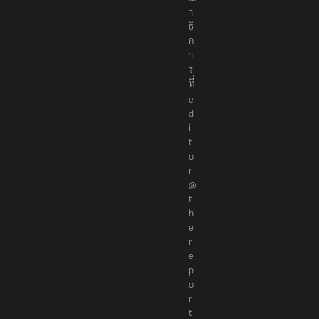
า
ธิ
ก
า
ร
ที่
e
d
i
t
o
r
@
t
h
e
r
e
p
o
r
t