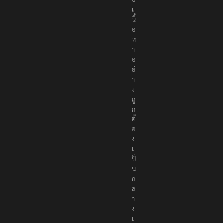
เ
นื้
อ
ห
า
อ
ย่
า
ง
ถู
ก
ต้
อ
ง
เ
ป็
น
ก
ล
า
ง
เ