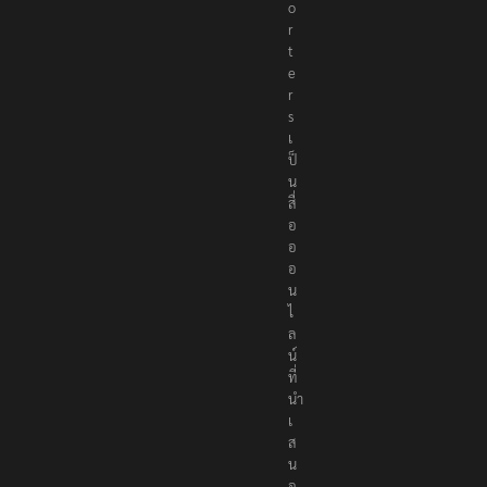
o
r
t
e
r
s
เ
ป็
น
สื่
อ
อ
อ
น
ไ
ล
น์
ที่
นำ
เ
ส
น
อ