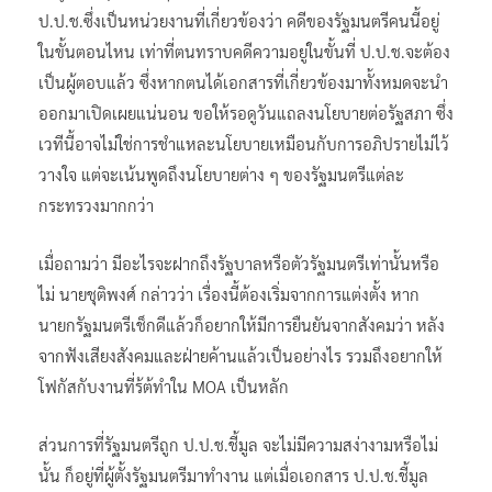
ป.ป.ช.ซึ่งเป็นหน่วยงานที่เกี่ยวข้องว่า คดีของรัฐมนตรีคนนี้อยู่
ในขั้นตอนไหน เท่าที่ตนทราบคดีความอยู่ในขั้นที่ ป.ป.ช.จะต้อง
เป็นผู้ตอบแล้ว ซึ่งหากตนได้เอกสารที่เกี่ยวข้องมาทั้งหมดจะนำ
ออกมาเปิดเผยแน่นอน ขอให้รอดูวันแถลงนโยบายต่อรัฐสภา ซึ่ง
เวทีนี้อาจไม่ใช่การชำแหละนโยบายเหมือนกับการอภิปรายไม่ไว้
วางใจ แต่จะเน้นพูดถึงนโยบายต่าง ๆ ของรัฐมนตรีแต่ละ
กระทรวงมากกว่า
เมื่อถามว่า มีอะไรจะฝากถึงรัฐบาลหรือตัวรัฐมนตรีเท่านั้นหรือ
ไม่ นายชุติพงศ์ กล่าวว่า เรื่องนี้ต้องเริ่มจากการแต่งตั้ง หาก
นายกรัฐมนตรีเช็กดีแล้วก็อยากให้มีการยืนยันจากสังคมว่า หลัง
จากฟังเสียงสังคมและฝ่ายค้านแล้วเป็นอย่างไร รวมถึงอยากให้
โฟกัสกับงานที่ร้ต้ทำใน MOA เป็นหลัก
ส่วนการที่รัฐมนตรีถูก ป.ป.ช.ชี้มูล จะไม่มีความสง่างามหรือไม่
นั้น ก็อยู่ที่ผู้ตั้งรัฐมนตรีมาทำงาน แต่เมื่อเอกสาร ป.ป.ช.ชี้มูล