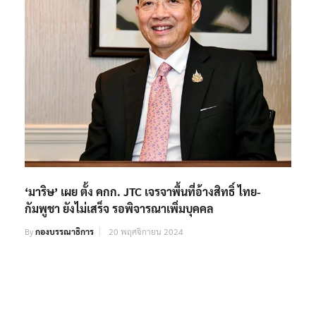
‘มาริษ’ เผย ตั้ง คกก. JTC เจรจาพื้นที่อ้างสิทธิ์ ไทย-
กัมพูชา ยังไม่เสร็จ รอพิจารณาเพิ่มบุคคล
By
กองบรรณาธิการ
20 พฤศจิกายน 2024