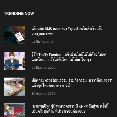
TRENDING NOW
เตือนภัย SMS หลอกลวง “คุณฝากเงินสำเร็จแล้ว
200,000 บาท”
24 มีนาคม 2021
รู้จัก Traffy Fondue – แจ้งผ่านไลน์ได้ไม่ต้อง โหลด
แอพใหม่ – แจ้งได้ทั่วไทย ไม่ใช่แค่ในกรุง
25 มิถุนายน 2022
ปลัดกระทรวงวัฒนธรรม ร่วมกิจกรรม ‘นาวาภิกขาจาร’
แต่งชุดไทยตักบาตรทางน้ำ
10 มิถุนายน 2023
‘นายพลบีทู’ ผู้นำทหารคะเรนนี KNPP ลั่นสู้รบ ครั้งนี้
เป็นครั้งสุดท้าย ที่ประชาชนต้องชนะ