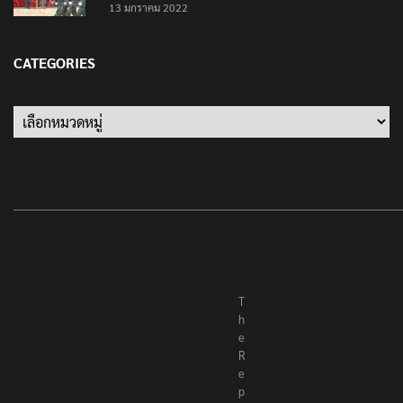
13 มกราคม 2022
CATEGORIES
Categories
T
h
e
R
e
p