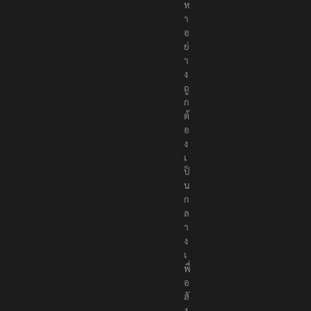
ห
า
อ
ย่
า
ง
ถู
ก
ต้
อ
ง
เ
ป็
น
ก
ล
า
ง
เ
พื่
อ
สั
ง