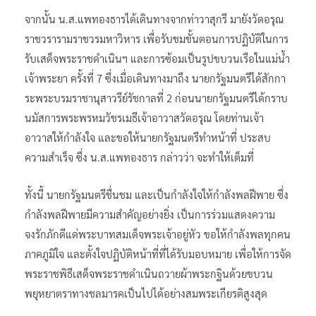
จากนั้น น.ส.แพทองธารได้เดินทางจากท่าวาสุกรี มายังวัดอรุณ
ราชวรารามราชวรมหาวิหาร เพื่อรับชมขั้นตอนการปฏิบัติในการ
รับเสด็จพระราชดำเนินฯ และการซ้อมเป็นรูปขบวนเรือในแม่น้ำ
เจ้าพระยา ครั้งที่ 7 ซึ่งเมื่อเดินทางมาถึง นายกรัฐมนตรีได้สักกา
ระพระบรมราชานุสาวรีย์รัชกาลที่ 2 ก่อนนายกรัฐมนตรีได้กราบ
นมัสการพระพรหมวัชรเมธีเจ้าอาวาสวัดอรุณ โดยท่านเจ้า
อาวาสให้กำลังใจ และขอให้นายกรัฐมนตรีทำหน้าที่ ประสบ
ความสำเร็จ ซึ่ง น.ส.แพทองธาร​ กล่าวว่า​ จะทำให้เต็มที่
ทั้งนี้ นายกรัฐมนตรีชื่นชม และเป็นกำลังใจให้กำลังพลฝีพาย ซึ่ง
กำลังพลฝีพายมีความสำคัญอย่างยิ่ง เป็นการร่วมแสดงความ
จงรักภักดีแด่พระบาทสมเด็จพระเจ้าอยู่หัว ขอให้กำลังพลทุกคน
ภาคภูมิใจ และตั้งใจปฏิบัติหน้าที่ที่ได้รับมอบหมาย เพื่อให้การจัด
พระราชพิธีเสด็จพระราชดำเนินถวายผ้าพระกฐินด้วยขบวน
พยุหยาตราทางชลมารคเป็นไปได้อย่างสมพระเกียรติสูงสุด