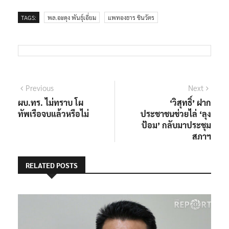
TAGS:
พล.อะดุง พันธุ์เอี่ยม
แพทองธาร ชินวัตร
แนะแนว
Previous
Next
Previous
Next
post:
post:
ผบ.ทร. ไม่ทราบ โผ
‘วิสุทธิ์’ ฝาก
เรื่อง
ทัพเรือจบแล้วหรือไม่
ประชาชนช่วยไล่ ‘ลุง
ป้อม’ กลับมาประชุม
สภาฯ
RELATED POSTS