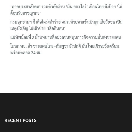
‘ภาคประชาสังคม’ รวมตัวคัดค้าน ‘มิน ออง ไลง์’ เยือนไทย ขึงป้าย ‘ไม่
ต้อนรับอาชญากร’
กรมอุทยานฯ ชี้ เสือโคร่งทำร้าย จนท.ห้วยขาแข้งเป็นลูกเสือวัยซน เป็น
เหตุบังเอิญ ไม่เข้าข่าย ‘เสือกินคน’
แม่ทัพน้อยที่ 2 ย้ำบทบาทสื่อมวลชนหนุนภารกิจความมั่นคงชายแดน
โฆษก ทบ. ย้ำ ชายแดนไทย–กัมพูชา ยังปกติ ยัน ไทยเฝ้าระวังเตรียม
พร้อมตลอด 24 ชม.
RECENT POSTS