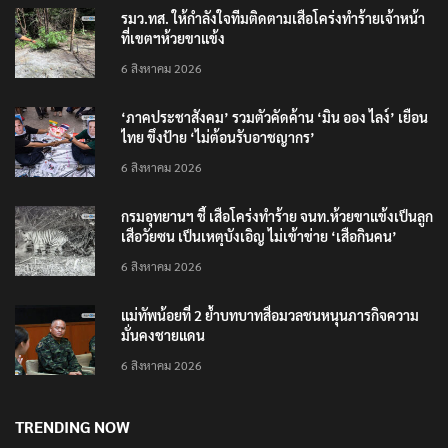
รมว.ทส. ให้กำลังใจทีมติดตามเสือโคร่งทำร้ายเจ้าหน้า
ที่เขตฯห้วยขาแข้ง
6 สิงหาคม 2026
‘ภาคประชาสังคม’ รวมตัวคัดค้าน ‘มิน ออง ไลง์’ เยือน
ไทย ขึงป้าย ‘ไม่ต้อนรับอาชญากร’
6 สิงหาคม 2026
กรมอุทยานฯ ชี้ เสือโคร่งทำร้าย จนท.ห้วยขาแข้งเป็นลูก
เสือวัยซน เป็นเหตุบังเอิญ ไม่เข้าข่าย ‘เสือกินคน’
6 สิงหาคม 2026
แม่ทัพน้อยที่ 2 ย้ำบทบาทสื่อมวลชนหนุนภารกิจความ
มั่นคงชายแดน
6 สิงหาคม 2026
TRENDING NOW