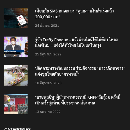
เตือนภัย SMS หลอกลวง “คุณฝากเงินสำเร็จแล้ว
200,000 บาท”
24 มีนาคม 2021
รู้จัก Traffy Fondue – แจ้งผ่านไลน์ได้ไม่ต้อง โหลด
แอพใหม่ – แจ้งได้ทั่วไทย ไม่ใช่แค่ในกรุง
25 มิถุนายน 2022
ปลัดกระทรวงวัฒนธรรม ร่วมกิจกรรม ‘นาวาภิกขาจาร’
แต่งชุดไทยตักบาตรทางน้ำ
10 มิถุนายน 2023
‘นายพลบีทู’ ผู้นำทหารคะเรนนี KNPP ลั่นสู้รบ ครั้งนี้
เป็นครั้งสุดท้าย ที่ประชาชนต้องชนะ
13 มกราคม 2022
CATEGORIES