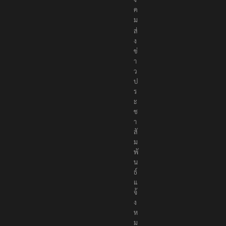
ค
ม
ส่
ง
ข่
า
ว
ป
ร
ะ
ช
า
สั
ม
พั
น
ธ์
แ
จ้
ง
ห
ม