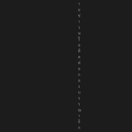
า
ย
ข่
า
ว
ห
รื
อ
ติ
ด
ต่
อ
ก
อ
ง
บ
ร
ร
ณ
า
ธิ
ก