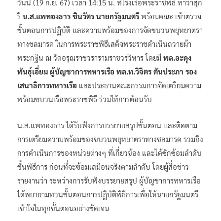
วันนี้ (19 ก.ย. 67) เวลา 14:15 น. ที่โรงเรือพระราชพิธี ท่าวาสุก
รี
น.ส.แพทองธาร ชินวัตร นายกรัฐมนตรี
พร้อมคณะ เข้าตรวจ
ขั้นตอนการปฏิบัติ และความพร้อมของการจัดขบวนพยุหยาตรา
ทางชลมารค ในการพระราชพิธีเสด็จพระราชดำเนินถวายผ้า
พระกฐิน ณ วัดอรุณราชวรารามราชวรวิหาร โดยมี
พล.อะดุง
พันธุ์เอี่ยม ผู้บัญชาการทหารเรือ พล.ท.วิจิตร ตันประภา รอง
เสนาธิการทหารเรือ
และประธานคณะกรรมการจัดเตรียมความ
พร้อมขบวนเรือพระราชพิธี ร่วมให้การต้อนรับ
น.ส.แพทองธาร ได้รับฟังการบรรยายสรุปขั้นตอน และติดตาม
การเตรียมความพร้อมของขบวนพยุหยาตราทางชลมารค รวมถึง
การดำเนินการของหน่วยต่างๆ ที่เกี่ยวข้อง และได้ซักซ้อมลำดับ
ขั้นพิธีการ​ ก่อนที่จะซ้อมเสมือนจริงตามลำดับ โดยผู้สื่อข่าว
รายงานว่า ระหว่างการรับฟังบรรยาย​สรุป ผู้บัญชาการทหารเรือ​
ได้พยายามทวนขั้นตอนการปฏิบัติพิธีการเพื่อให้นายกรัฐ​มนตรี​
เข้าใจในทุกขั้นตอนอย่างชัดเจน