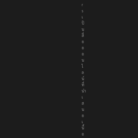
r
s
เ
ป็
น
สื่
อ
อ
อ
น
ไ
ล
น์
ที่
นำ
เ
ส
น
อ
เ
นื้
อ