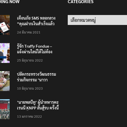
DING NOW
CATEGORIES
เตือนภัย SMS หลอกลวง
Categories
“คุณฝากเงินสำเร็จแล้ว
200,000 บาท”
24 มีนาคม 2021
รู้จัก Traffy Fondue –
แจ้งผ่านไลน์ได้ไม่ต้อง
โหลดแอพใหม่ – แจ้งได้
25 มิถุนายน 2022
ทั่วไทย ไม่ใช่แค่ในกรุง
ปลัดกระทรวงวัฒนธรรม
ร่วมกิจกรรม ‘นาวา
ภิกขาจาร’ แต่งชุดไทย
10 มิถุนายน 2023
ตักบาตรทางน้ำ
‘นายพลบีทู’ ผู้นำทหารคะ
เรนนี KNPP ลั่นสู้รบ ครั้งนี้
เป็นครั้งสุดท้าย ที่
13 มกราคม 2022
ประชาชนต้องชนะ