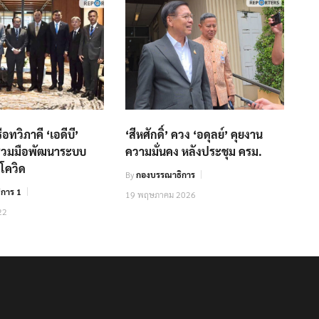
ือทวิภาคี ‘เอดีบี’
‘สีหศักดิ์’ ควง ‘อดุลย์’ คุยงาน
ร่วมมือพัฒนาระบบ
ความมั่นคง หลังประชุม ครม.
โควิด
By
กองบรรณาธิการ
การ 1
19 พฤษภาคม 2026
22