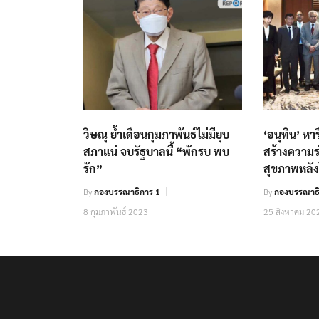
วิษณุ ย้ำเดือนกุมภาพันธ์ไม่มียุบ
‘อนุทิน’ หาร
สภาแน่ จบรัฐบาลนี้ “พักรบ พบ
สร้างความ
รัก”
สุขภาพหลัง
By
กองบรรณาธิการ 1
By
กองบรรณาธิ
8 กุมภาพันธ์ 2023
25 สิงหาคม 20