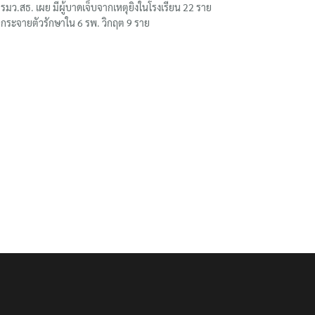
รมว.สธ. เผย มีผู้บาดเจ็บจากเหตุยิงในโรงเรียน 22 ราย
กระจายตัวรักษาใน 6 รพ. วิกฤต 9 ราย