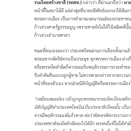
รวมไทยสร้างชาติ (รทสช.)
กล่าวว่า ที่ผ่านมาถือว่า
นาย
หน้าที่ในสภาได้ดี แต่ล่าสุดที่นายปดิพัทธ์ออกมาให้สัม
พรรคการเมือง เป็นการทำลายเจตนารมณ์ของประชาชนแส
ก้าวล่วงศาลรัฐธรรมนูญ เพราะศาลยังไม่ได้วินิจฉัยคดีนี
ก้าวล่วงอำนาจศาลฯ
ขณะที่ตนเองมองว่า ประเทศไทยผ่านการเลือกตั้งมาแล้ว
พระมหากษัตริย์ทรงเป็นประมุข ทุกพรรคการเมือง ต่า
หรือพรรคใดทำผิดก็ควรยอมรับพฤติกรรมการกระทำของตัวเ
รับคำตัดสินแบบลูกผู้ชาย ไม่ควรพาลกล่าวหากระบวนกา
หน้าที่ของตัวเอง หากฝ่ายนิติบัญญัติหรือพรรคการเมือ
“เหมือนหมออ๋อง กลัวถูกยุบพรรคมากจนบิดเบือนหลักก
นิติบัญญัติทำประเทศไทยไม่เป็นประชาธิปไตยนั้น เป็นก
ควรมีพฤติกรรมแพ้แล้วพาล ต่อว่าดิสเครดิตกระบวนการ
ประเทศชาติจะมีหลักยึดอะไรได้อีก พรรคอื่นที่ไม่ได้ทำผิด