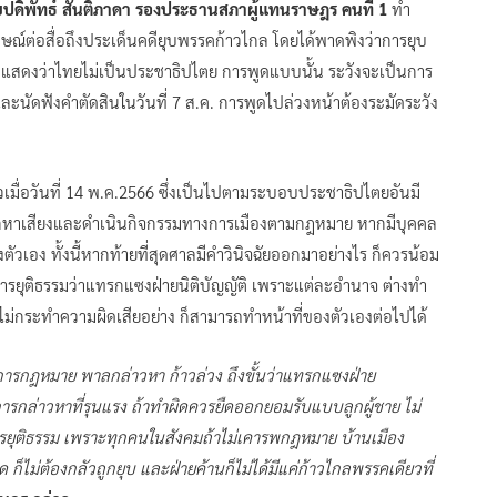
ปดิพัทธ์ สันติภาดา รองประธานสภาผู้แทนราษฎร คนที่ 1
ทำ
ภาษณ์ต่อสื่อถึงประเด็นคดียุบพรรคก้าวไกล โดยได้พาดพิงว่าการยุบ
ดงว่าไทยไม่เป็นประชาธิปไตย การพูดแบบนั้น ระวังจะเป็นการ
้และนัดฟังคำตัดสินในวันที่ 7 ส.ค. การพูดไปล่วงหน้าต้องระมัดระวัง
เมื่อวันที่ 14 พ.ค.2566 ซึ่งเป็นไปตามระบอบประชาธิปไตยอันมี
งก็หาเสียงและดำเนินกิจกรรมทางการเมืองตามกฎหมาย หากมีบุคคล
อง ทั้งนี้หากท้ายที่สุดศาลมีคำวินิจฉัยออกมาอย่างไร ก็ควรน้อม
รยุติธรรมว่าแทรกแซงฝ่ายนิติบัญญัติ เพราะแต่ละอำนาจ ต่างทำ
งไม่กระทำความผิดเสียอย่าง ก็สามารถทำหน้าที่ของตัวเองต่อไปได้
ารกฎหมาย พาลกล่าวหา ก้าวล่วง ถึงขั้นว่าแทรกแซงฝ่าย
ารกล่าวหาที่รุนแรง ถ้าทำผิดควรยืดออกยอมรับแบบลูกผู้ชาย ไม่
ยุติธรรม เพราะทุกคนในสังคมถ้าไม่เคารพกฎหมาย บ้านเมือง
 ก็ไม่ต้องกลัวถูกยุบ และฝ่ายค้านก็ไม่ได้มีแค่ก้าวไกลพรรคเดียวที่