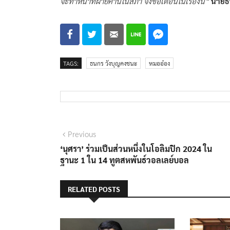
จะทำหน้าที่ฝ่ายค้านในสภา จึงขอเตือนในเรื่องนี้“
นายธ
TAGS:
ธนกร วังบุญคงชนะ
หมออ๋อง
แนะแนว
Previous
Previous
post:
‘นุศรา’ ร่วมเป็นส่วนหนึ่งในโอลิมปิก 2024 ใน
เรื่อง
ฐานะ 1 ใน 14 ทูตสหพันธ์วอลเลย์บอล
RELATED POSTS