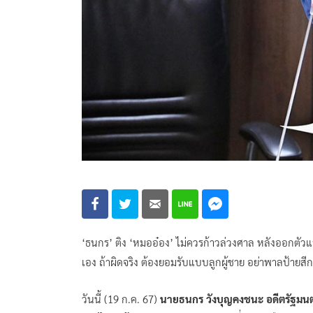
‘ธนกร’ ติง ‘หมออ๋อง’ ไม่ควรก้าวล่วงศาล หลังออกตัว
เอง ถ้าผิดจริง ต้องยอมรับแบบลูกผู้ชาย อย่าพาลป้ายส
วันนี้ (19 ก.ค. 67)
นายธนกร วังบุญคงชนะ อดีตรัฐมน