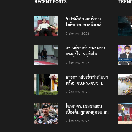
RECENT POSTS
TREN
‘ยศชนัน’ ร่วมบริจาค
โลหิต รพ. พระนั่งเกล้า
ช่วยเหยื่อเหตุ รร.
7 สิงหาคม 2026
เทพศิรินทร์ นนทบุรี
ตร. อยู่ระหว่างสอบสวน
แรงจูงใจ เหตุยิงใน
โรงเรียนเทพศิรินทร์
7 สิงหาคม 2026
นนทบุรี พบเด็กก่อเหตุ
เครียดเรื่องเรียน
นายกฯ กลับเข้าทำเนียบฯ
พร้อม ผบ.ตร.-ผบช.ก.
คาดถกปราบปรามอาวุธ
7 สิงหาคม 2026
ปืนเถื่อน
โฆษก ตร. เผยผลสอบ
เบื้องต้น ผู้ก่อเหตุชอบเล่น
เกมใช้อาวุธปืน-ค้นข้อมูล
7 สิงหาคม 2026
เหตุรุนแรงก่อนลงมือ