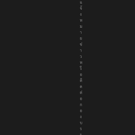
แ
จ้
ง
ห
ม
า
ย
ข่
า
ว
ห
รื
อ
ติ
ด
ต่
อ
ก
อ
ง
บ
ร
ร