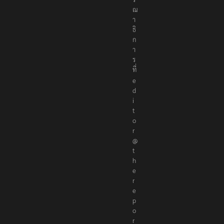
ณ
า
ธิ
ก
า
ร
ที่
e
d
i
t
o
r
@
t
h
e
r
e
p
o
r