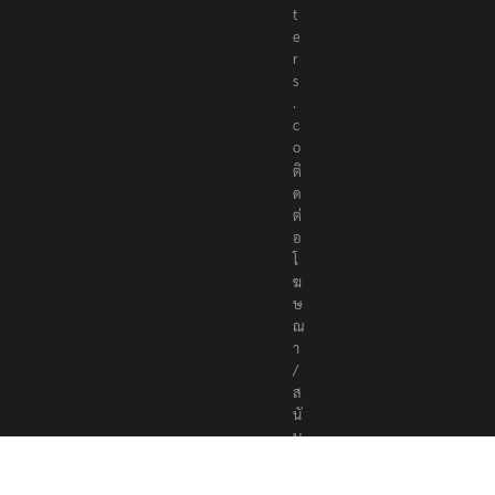
t
e
r
s
.
c
o
ติ
ด
ต่
อ
โ
ฆ
ษ
ณ
า
/
ส
นั
บ
ส
นุ