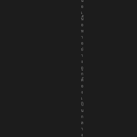
น
อ
เ
นื้
อ
ห
า
อ
ย่
า
ง
ถู
ก
ต้
อ
ง
เ
ป็
น
ก
ล
า
ง