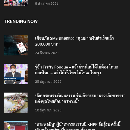
8 สิงหาคม 2026
TRENDING NOW
เตือนภัย SMS หลอกลวง “คุณฝากเงินสำเร็จแล้ว
200,000 บาท”
24 มีนาคม 2021
รู้จัก Traffy Fondue – แจ้งผ่านไลน์ได้ไม่ต้อง โหลด
แอพใหม่ – แจ้งได้ทั่วไทย ไม่ใช่แค่ในกรุง
25 มิถุนายน 2022
ปลัดกระทรวงวัฒนธรรม ร่วมกิจกรรม ‘นาวาภิกขาจาร’
แต่งชุดไทยตักบาตรทางน้ำ
10 มิถุนายน 2023
‘นายพลบีทู’ ผู้นำทหารคะเรนนี KNPP ลั่นสู้รบ ครั้งนี้