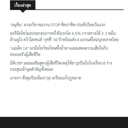
เรื่องล่าสุด
‘อนุทิน’ ควงภริยาชมงาน OTOP ศิลปาชีพ ประทีปไทยวันแรก
ลอรีอัลโชว์ผลประกอบการครึ่งปีแรกโต 6.5% กวาดรายได้ 2.3 หมื่น
ล้านยูโร คว้าไลเซนส์ ‘กุชชี่’ 50 ปี พร้อมส่ง 4 แบรนด์ใหม่บุกตลาดไทย
‘แม่เด็ก 14’ ยกมือไหว้ขอโทษทั้งน้ำตาและแสดงความเสียใจกับ
ครอบครัวผู้เสียชีวิต
นิติเวชฯ เผยผลชันสูตรผู้เสียชีวิตเหตุใช้อาวุธปืนในโรงเรียน 8 ร่าง
กระสุนเข้าจุดสำคัญทั้งหมด
นายกฯ สั่งคุมปืนเข้มอาวุธ เตรียมแก้กฎหมาย