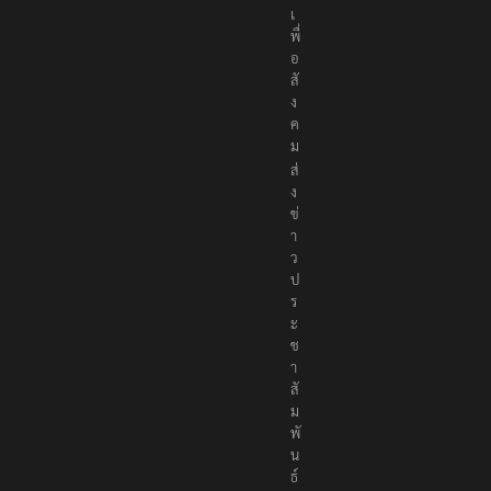
เ
พื่
อ
สั
ง
ค
ม
ส่
ง
ข่
า
ว
ป
ร
ะ
ช
า
สั
ม
พั
น
ธ์