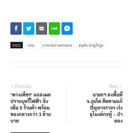
TAGS:
กปน.
การประปานครหลวง
อนุทิน ชาญวีรกูล
แนะแนว
Previous
Next
Previous
Next
post:
post:
‘พวงเพ็ชร’ แถลงผล
นายกฯ ลงพื้นที่
เรื่อง
ปราบบุหรี่ไฟฟ้า จับ
จ.ภูเก็ต ติดตามแก้
เพิ่ม 5 ร้านค้า พร้อม
ปัญหาจราจร เร่ง
ของกลางกว่า 3 ล้าน
อุโมงค์กะทู้ – ป่า
บาท
ตอง