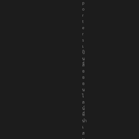
p
o
r
t
e
r
s
เ
ป็
น
สื่
อ
อ
อ
น
ไ
ล
น์
ที่
นำ
เ
ส